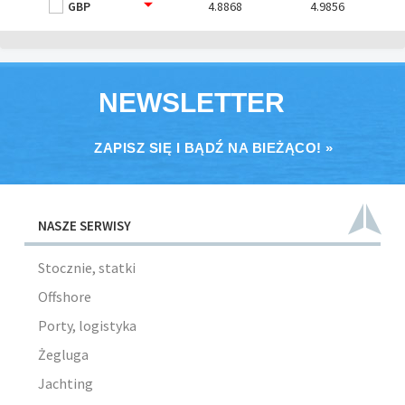
GBP
4.8868
4.9856
NEWSLETTER
ZAPISZ SIĘ I BĄDŹ NA BIEŻĄCO! »
NASZE SERWISY
Stocznie, statki
Offshore
Porty, logistyka
Żegluga
Jachting