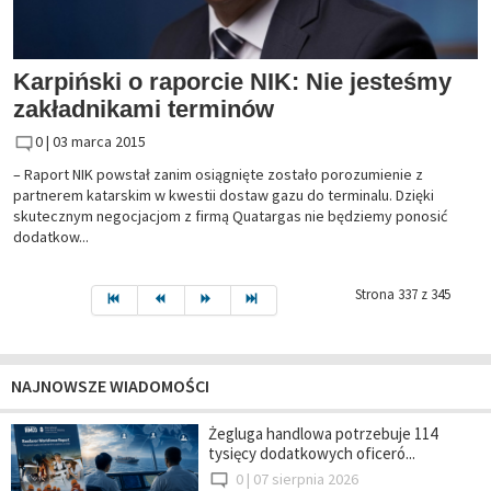
Karpiński o raporcie NIK: Nie jesteśmy
zakładnikami terminów
0 |
03 marca 2015
– Raport NIK powstał zanim osiągnięte zostało porozumienie z
partnerem katarskim w kwestii dostaw gazu do terminalu. Dzięki
skutecznym negocjacjom z firmą Quatargas nie będziemy ponosić
dodatkow...
Strona 337 z 345
NAJNOWSZE WIADOMOŚCI
Żegluga handlowa potrzebuje 114
tysięcy dodatkowych oficeró...
0 |
07 sierpnia 2026