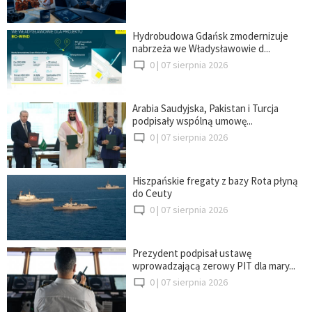
Hydrobudowa Gdańsk zmodernizuje
nabrzeża we Władysławowie d...
0 |
07 sierpnia 2026
Arabia Saudyjska, Pakistan i Turcja
podpisały wspólną umowę...
0 |
07 sierpnia 2026
Hiszpańskie fregaty z bazy Rota płyną
do Ceuty
0 |
07 sierpnia 2026
Prezydent podpisał ustawę
wprowadzającą zerowy PIT dla mary...
0 |
07 sierpnia 2026