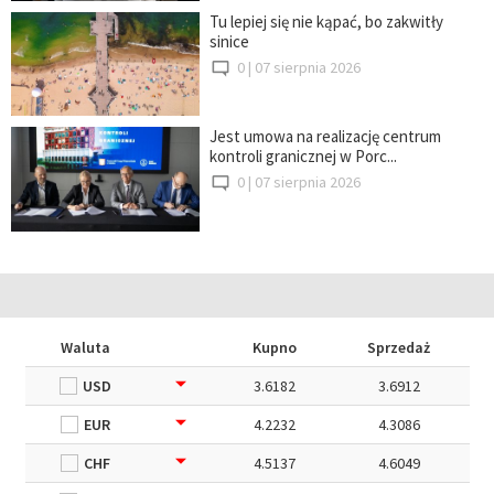
Tu lepiej się nie kąpać, bo zakwitły
sinice
0 |
07 sierpnia 2026
Jest umowa na realizację centrum
kontroli granicznej w Porc...
0 |
07 sierpnia 2026
Waluta
Kupno
Sprzedaż
USD
3.6182
3.6912
EUR
4.2232
4.3086
CHF
4.5137
4.6049