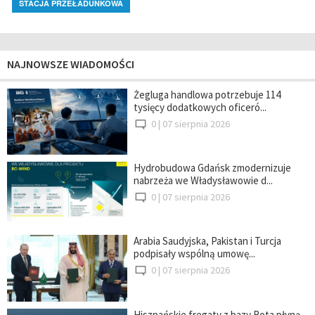
STACJA PRZEŁADUNKOWA
NAJNOWSZE WIADOMOŚCI
Żegluga handlowa potrzebuje 114
tysięcy dodatkowych oficeró...
0 |
07 sierpnia 2026
Hydrobudowa Gdańsk zmodernizuje
nabrzeża we Władysławowie d...
0 |
07 sierpnia 2026
Arabia Saudyjska, Pakistan i Turcja
podpisały wspólną umowę...
0 |
07 sierpnia 2026
Hiszpańskie fregaty z bazy Rota płyną