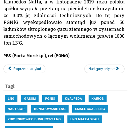
Klaipėdos Nafta, a w listopadzie 2019 roku polska
spółka wygrała przetarg na pięcioletnie korzystanie
ze 100% jej zdolności technicznych. Do tej pory
PGNiG wyekspediowało stamtąd już ponad 50
ładunków skroplonego gazu ziemnego w cysternach
samochodowych o łącznym wolumenie prawie 1000
ton LNG.
(
),
(
)
PBS
PortalMorski.pl
rel
PGNiG
Poprzedni artykuł
Następny artykuł
Tagi:
LNG
GASUM
PGNIG
KŁAJPEDA
KAIROS
NAUTICOR
BUNKROWANIE LNG
SMALL SCALE LNG
ZBIORNIKOWIEC BUNKROWY LNG
LNG MAŁEJ SKALI