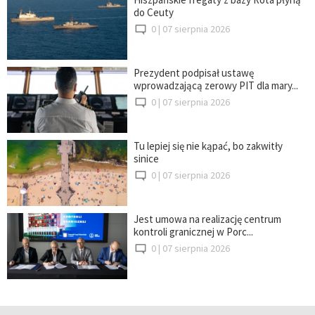
do Ceuty
0 |
07 sierpnia 2026
Prezydent podpisał ustawę
wprowadzającą zerowy PIT dla mary...
0 |
07 sierpnia 2026
Tu lepiej się nie kąpać, bo zakwitły
sinice
0 |
07 sierpnia 2026
Jest umowa na realizację centrum
kontroli granicznej w Porc...
0 |
07 sierpnia 2026