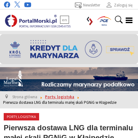
Newsletter
Zaloguj się
en
PORTAL INFORMACYJNY ISSN 2545-0735
Strona główna
Porty, logistyka
Pierwsza dostawa LNG dla terminalu małej skali PGNiG w Kłajpedzie
PORTY, LOGISTYKA
Pierwsza dostawa LNG dla terminalu
małej skali PGNiG w Kłajpedzie