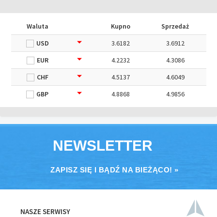
Waluta
Kupno
Sprzedaż
USD
3.6182
3.6912
EUR
4.2232
4.3086
CHF
4.5137
4.6049
GBP
4.8868
4.9856
NEWSLETTER
ZAPISZ SIĘ I BĄDŹ NA BIEŻĄCO! »
NASZE SERWISY