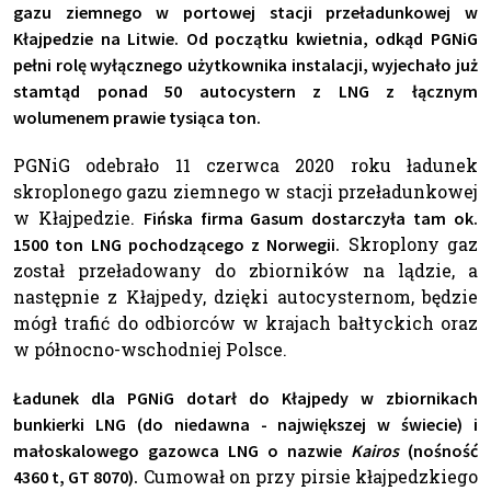
gazu ziemnego w portowej stacji przeładunkowej w
Kłajpedzie na Litwie. Od początku kwietnia, odkąd PGNiG
pełni rolę wyłącznego użytkownika instalacji, wyjechało już
stamtąd ponad 50 autocystern z LNG z łącznym
wolumenem prawie tysiąca ton.
PGNiG odebrało 11 czerwca 2020 roku ładunek
skroplonego gazu ziemnego w stacji przeładunkowej
w Kłajpedzie.
Fińska firma Gasum dostarczyła tam ok.
Skroplony gaz
1500 ton LNG pochodzącego z Norwegii.
został przeładowany do zbiorników na lądzie, a
następnie z Kłajpedy, dzięki autocysternom, będzie
mógł trafić do odbiorców w krajach bałtyckich oraz
w północno-wschodniej Polsce.
Ładunek dla PGNiG dotarł do Kłajpedy w zbiornikach
bunkierki LNG (do niedawna - największej w świecie) i
małoskalowego gazowca LNG o nazwie
Kairos
(nośność
Cumował on przy pirsie kłajpedzkiego
4360 t, GT 8070).