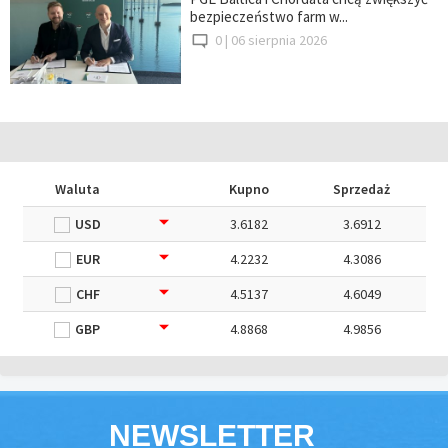
bezpieczeństwo farm w...
0 |
06 sierpnia 2026
Waluta
Kupno
Sprzedaż
USD
3.6182
3.6912
EUR
4.2232
4.3086
CHF
4.5137
4.6049
GBP
4.8868
4.9856
NEWSLETTER