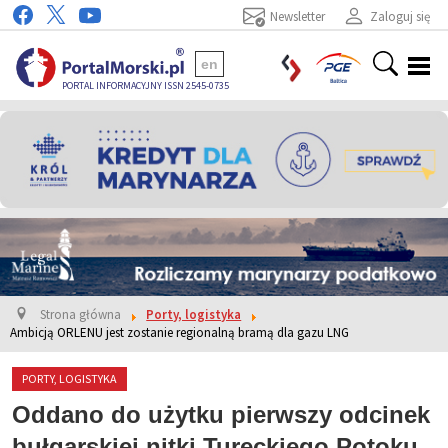
Newsletter
Zaloguj się
en
PORTAL INFORMACYJNY ISSN 2545-0735
Strona główna
Porty, logistyka
Ambicją ORLENU jest zostanie regionalną bramą dla gazu LNG
PORTY, LOGISTYKA
Oddano do użytku pierwszy odcinek
bułgarskiej nitki Tureckiego Potoku