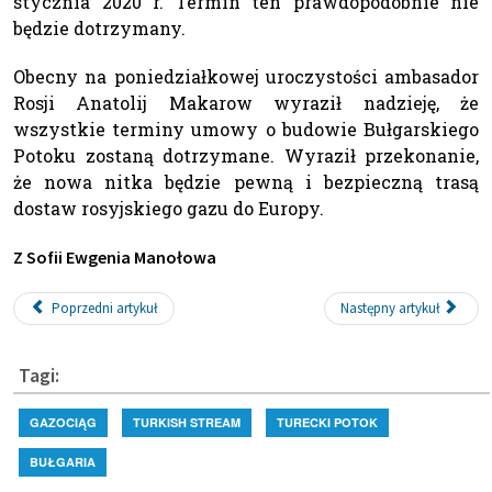
stycznia 2020 r. Termin ten prawdopodobnie nie
będzie dotrzymany.
Obecny na poniedziałkowej uroczystości ambasador
Rosji Anatolij Makarow wyraził nadzieję, że
wszystkie terminy umowy o budowie Bułgarskiego
Potoku zostaną dotrzymane. Wyraził przekonanie,
że nowa nitka będzie pewną i bezpieczną trasą
dostaw rosyjskiego gazu do Europy.
Z Sofii Ewgenia Manołowa
Poprzedni artykuł
Następny artykuł
Tagi:
GAZOCIĄG
TURKISH STREAM
TURECKI POTOK
BUŁGARIA