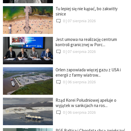
Tu lepiej się nie kąpać, bo zakwitły
sinice
0 |
07 sierpnia 2026
Jest umowa na realizację centrum
kontroli granicznej w Porc...
0 |
07 sierpnia 2026
Orlen zapowiada więcej gazu z USA i
energii z farmy wiatrow...
0 |
06 sierpnia 2026
Rząd Korei Południowej apeluje o
wyjątek w sankcjach na ros...
0 |
06 sierpnia 2026
PGE Baltica i Chordata chcą zwiększyć