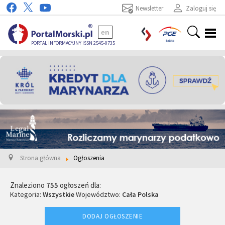
Newsletter
Zaloguj się
en
PORTAL INFORMACYJNY ISSN 2545-0735
Strona główna
Ogłoszenia
Znaleziono
755
ogłoszeń dla:
Kategoria:
Wszystkie
Województwo:
Cała Polska
DODAJ OGŁOSZENIE