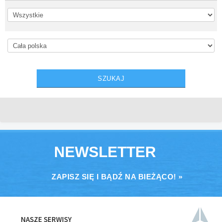
NEWSLETTER
ZAPISZ SIĘ I BĄDŹ NA BIEŻĄCO! »
NASZE SERWISY