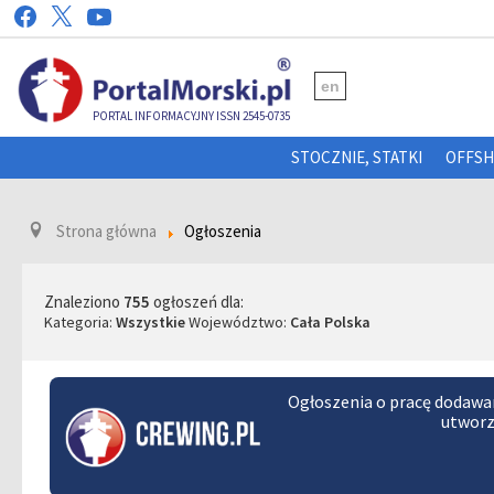
en
PORTAL INFORMACYJNY ISSN 2545-0735
STOCZNIE, STATKI
OFFS
Strona główna
Ogłoszenia
Znaleziono
755
ogłoszeń dla:
Kategoria:
Wszystkie
Województwo:
Cała Polska
Ogłoszenia o pracę dodawa
utworz