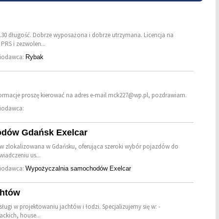
.30 długość. Dobrze wyposażona i dobrze utrzymana. Licencja na
 PRS i zezwolen...
niodawca:
Rybak
nformacje proszę kierować na adres e-mail mck227@wp.pl, pozdrawiam.
niodawca:
odów Gdańsk Exelcar
w zlokalizowana w Gdańsku, oferująca szeroki wybór pojazdów do
wiadczeniu us...
niodawca:
Wypożyczalnia samochodów Exelcar
chtów
ugi w projektowaniu jachtów i łodzi. Specjalizujemy się w: -
ckich, house...