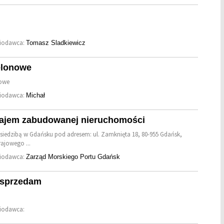
niodawca:
Tomasz Sladkiewicz
belonowe
nowe
niodawca:
Michał
najem zabudowanej nieruchomości
 siedzibą w Gdańsku pod adresem: ul. Zamknięta 18, 80-955 Gdańsk,
rajowego ...
niodawca:
Zarząd Morskiego Portu Gdańsk
i sprzedam
niodawca: