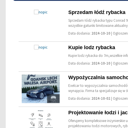
Sprzedam łódź rybacka
Sprzedam łódź rybacka typu Conrad 9
wszystkie gatunki limitowane.aktualny
Data dodania:
2024-10-10
| Ogłosze
Kupie lodz rybacka
Kupie lodz rybacka do 7m,wszelkie i
Data dodania:
2024-10-10
| Ogłosze
Wypożyczalnia samoch
Exelcar to wypożyczalnia samochodó
wynajęcia. Firma ta specjalizuje się w ś
Data dodania:
2024-10-02
| Ogłosze
Projektowanie łodzi i ja
Oferujemy kompleksowe inżynierskie usł
projektowaniu łodzi motorowych, ryba