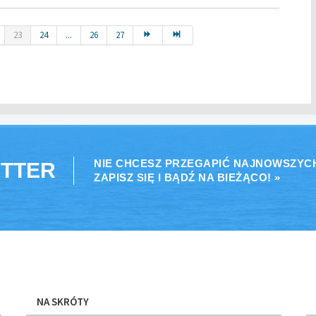
23
24
...
26
27
NIE CHCESZ PRZEGAPIĆ NAJNOWSZYC
TTER
ZAPISZ SIĘ I BĄDŹ NA BIEŻĄCO! »
NA SKRÓTY