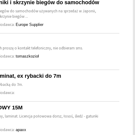
lniki i skrzynie biegów do samochodów
nie biegów do samochodów używanych na sprzedaż w Japonii,
krzynie biegów ...
niodawca:
Europe Supplier
proszę o kontakt telefoniczny, nie odbieram sms.
niodawca:
tomaszkozioł
minat, ex rybacki do 7m
rybacką do 7m.
niodawca:
OWY 15M
wy, laminat. Licencja połowowa dorsz, łosoś, śledź - gatunki
niodawca:
apaxx