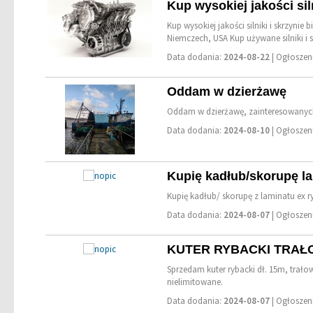
Kup wysokiej jakości si
Kup wysokiej jakości silniki i skrzy
Niemczech, USA Kup używane silniki i s
Data dodania:
2024-08-22
| Ogłosze
Oddam w dzierżawę
Oddam w dzierżawę, zainteresowanych 
Data dodania:
2024-08-10
| Ogłosze
Kupię kadłub/skorupę la
Kupię kadłub/ skorupę z laminatu ex 
Data dodania:
2024-08-07
| Ogłosze
KUTER RYBACKI TRAŁ
Sprzedam kuter rybacki dł. 15m, trało
nielimitowane.
Data dodania:
2024-08-07
| Ogłosze