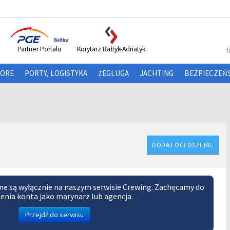
Partner Portalu
Korytarz Bałtyk-Adriatyk
f
HORE
PORTY, LOGISTYKA
ŻEGLUGA
JACHTING
BEZPIECZEŃ
DODAJ OGŁOSZENIE
ne są wyłącznie na naszym serwisie Crewing. Zachęcamy do
enia konta jako marynarz lub agencja.
Przejdź do serwisu