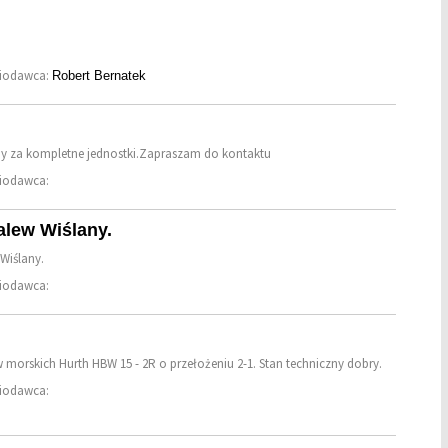
niodawca:
Robert Bernatek
y za kompletne jednostki.Zapraszam do kontaktu
niodawca:
lew Wiślany.
Wiślany.
niodawca:
 morskich Hurth HBW 15 - 2R o przełożeniu 2-1. Stan techniczny dobry.
niodawca: