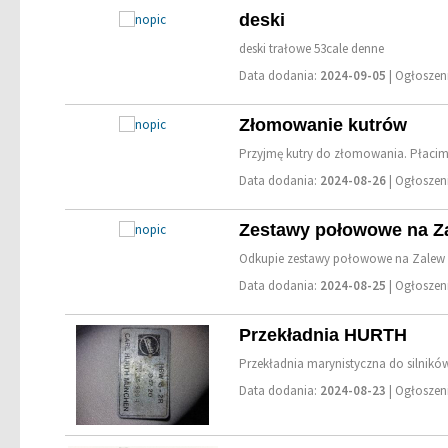
deski
deski trałowe 53cale denne
Data dodania:
2024-09-05
| Ogłosze
Złomowanie kutrów
Przyjmę kutry do złomowania. Płacim
Data dodania:
2024-08-26
| Ogłosze
Zestawy połowowe na Za
Odkupie zestawy połowowe na Zalew 
Data dodania:
2024-08-25
| Ogłosze
Przekładnia HURTH
Przekładnia marynistyczna do silników
Data dodania:
2024-08-23
| Ogłosze