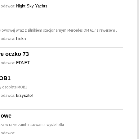
niodawca:
Night Sky Yachts
ołowowej wraz z silnikiem stacjonarnym Mercedes OM 617 z rewersem .
niodawca:
Lidka
we oczko 73
niodawca:
EDNET
MOB1
y osobiste MOB1
niodawca:
krzysztof
jowe
a w razie zainteresowania wysle fotki
niodawca: