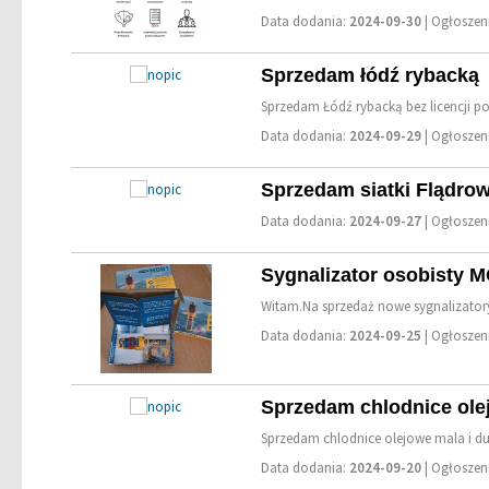
Data dodania:
2024-09-30
| Ogłosze
Sprzedam łódź rybacką
Sprzedam Łódź rybacką bez licencji p
Data dodania:
2024-09-29
| Ogłosze
Sprzedam siatki Flądro
Data dodania:
2024-09-27
| Ogłosze
Sygnalizator osobisty 
Witam.Na sprzedaż nowe sygnalizator
Data dodania:
2024-09-25
| Ogłosze
Sprzedam chlodnice ole
Sprzedam chlodnice olejowe mala i duz
Data dodania:
2024-09-20
| Ogłosze