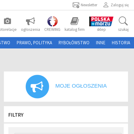
Newsletter
Zaloguj się
photo_camera
otorelacje
ogłoszenia
CREWING
katalog firm
sklep
szukaj
STWO
PRAWO, POLITYKA
RYBOŁÓWSTWO
INNE
HISTORIA
MOJE OGŁOSZENIA
FILTRY