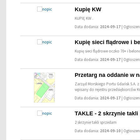
Kupię KW
KUPIĘ KW .
Data dodania:
2024-09-17
| Ogłosze
Kupię sieci flądrowe i 
Kupię sieci flądrowe oczko 70+ i belo
Data dodania:
2024-09-17
| Ogłosze
Przetarg na oddanie w 
Zarząd Morskiego Portu Gdańsk S.A. z
wpisany do rejestru przedsiębiorców K
Data dodania:
2024-09-17
| Ogłosze
TAKLE - 2 skrzynie takl
2 skrzynie takli sprzedam
Data dodania:
2024-09-10
| Ogłosze