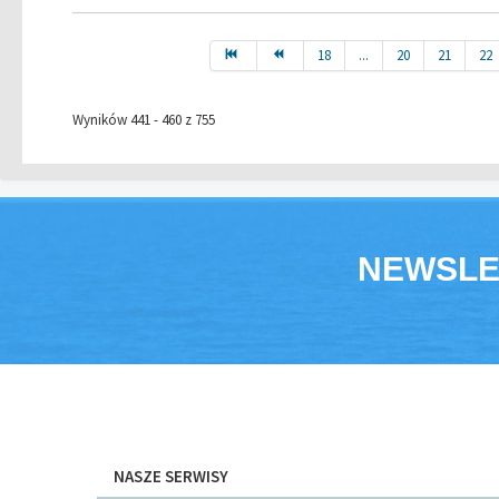
18
...
20
21
22
Wyników 441 - 460 z 755
NEWSLE
NASZE SERWISY