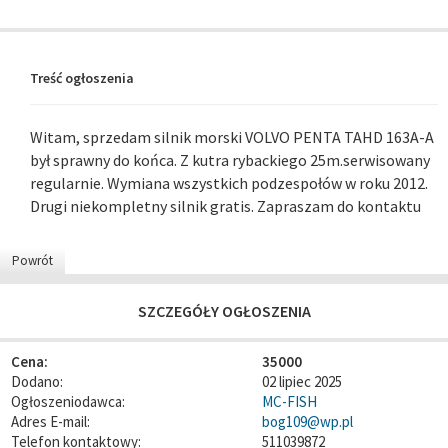
Treść ogłoszenia
Witam, sprzedam silnik morski VOLVO PENTA TAHD 163A-A
był sprawny do końca. Z kutra rybackiego 25m.serwisowany
regularnie. Wymiana wszystkich podzespołów w roku 2012.
Drugi niekompletny silnik gratis. Zapraszam do kontaktu
Powrót
SZCZEGÓŁY OGŁOSZENIA
Cena:
35000
Dodano:
02 lipiec 2025
Ogłoszeniodawca:
MC-FISH
Adres E-mail:
bog109@wp.pl
Telefon kontaktowy:
511039872