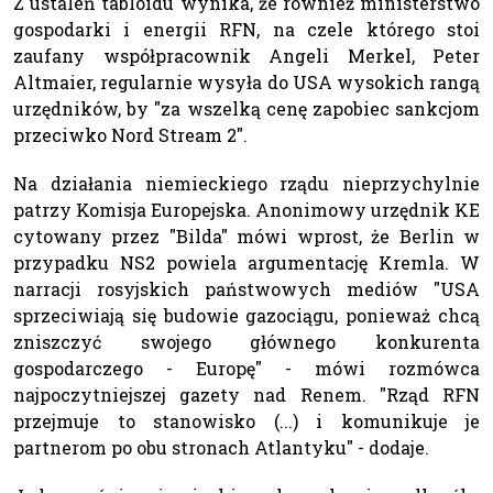
Z ustaleń tabloidu wynika, że również ministerstwo
gospodarki i energii RFN, na czele którego stoi
zaufany współpracownik Angeli Merkel, Peter
Altmaier, regularnie wysyła do USA wysokich rangą
urzędników, by "za wszelką cenę zapobiec sankcjom
przeciwko Nord Stream 2".
Na działania niemieckiego rządu nieprzychylnie
patrzy Komisja Europejska. Anonimowy urzędnik KE
cytowany przez "Bilda" mówi wprost, że Berlin w
przypadku NS2 powiela argumentację Kremla. W
narracji rosyjskich państwowych mediów "USA
sprzeciwiają się budowie gazociągu, ponieważ chcą
zniszczyć swojego głównego konkurenta
gospodarczego - Europę" - mówi rozmówca
najpoczytniejszej gazety nad Renem. "Rząd RFN
przejmuje to stanowisko (...) i komunikuje je
partnerom po obu stronach Atlantyku" - dodaje.