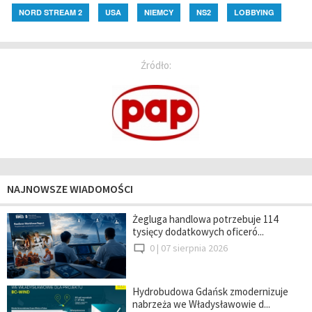
NORD STREAM 2
USA
NIEMCY
NS2
LOBBYING
Źródło:
NAJNOWSZE WIADOMOŚCI
Żegluga handlowa potrzebuje 114
tysięcy dodatkowych oficeró...
0 |
07 sierpnia 2026
Hydrobudowa Gdańsk zmodernizuje
nabrzeża we Władysławowie d...