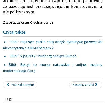
Jednocześnie, niemiecki rząd regularnie podkreśla,
że gazociąg jest przedsięwzięciem komercyjnym, a
nie politycznym.
Z Berlina
Artur Ciechanowicz
Czytaj także:
"Bild": rządzące partie chcą obejść dyrektywę gazową UE
niekorzystną dla Nord Stream 2
"Bild": rejs Grety Thunberg obciąża klimat
Bildt: Bałtyk to morze natowskie i unijne; musimy
modernizować flotę
Poprzedni artykuł
Następny artykuł
Tagi: