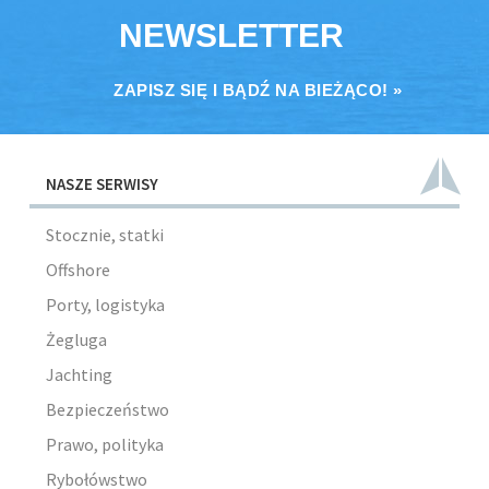
NEWSLETTER
ZAPISZ SIĘ I BĄDŹ NA BIEŻĄCO! »
NASZE SERWISY
Stocznie, statki
Offshore
Porty, logistyka
Żegluga
Jachting
Bezpieczeństwo
Prawo, polityka
Rybołówstwo