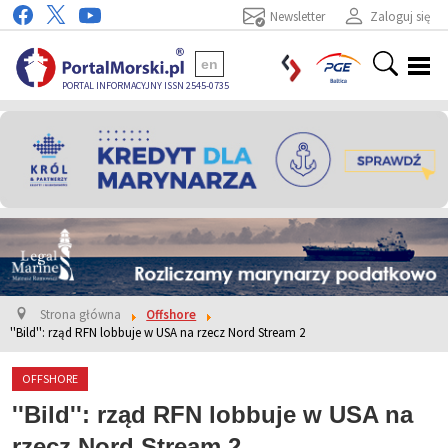
Newsletter
Zaloguj się
en
PORTAL INFORMACYJNY ISSN 2545-0735
Strona główna
Offshore
''Bild'': rząd RFN lobbuje w USA na rzecz Nord Stream 2
OFFSHORE
''Bild'': rząd RFN lobbuje w USA na
rzecz Nord Stream 2