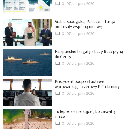
0 |
07 sierpnia 2026
Arabia Saudyjska, Pakistan i Turcja
podpisały wspólną umowę...
0 |
07 sierpnia 2026
Hiszpańskie fregaty z bazy Rota płyną
do Ceuty
0 |
07 sierpnia 2026
Prezydent podpisał ustawę
wprowadzającą zerowy PIT dla mary...
0 |
07 sierpnia 2026
Tu lepiej się nie kąpać, bo zakwitły
sinice
0 |
07 sierpnia 2026