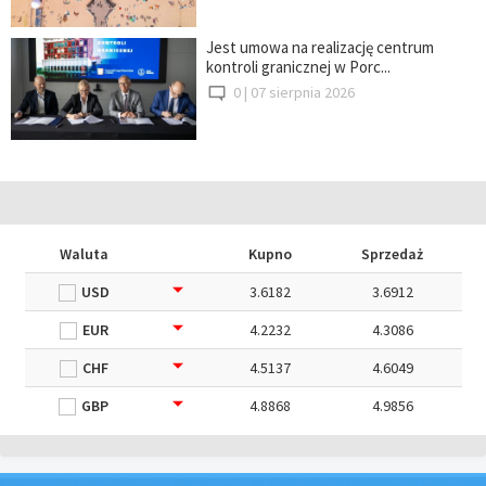
Jest umowa na realizację centrum
kontroli granicznej w Porc...
0 |
07 sierpnia 2026
Waluta
Kupno
Sprzedaż
USD
3.6182
3.6912
EUR
4.2232
4.3086
CHF
4.5137
4.6049
GBP
4.8868
4.9856