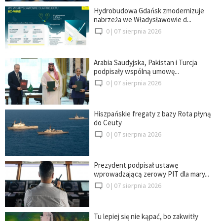
Hydrobudowa Gdańsk zmodernizuje
nabrzeża we Władysławowie d...
0 |
07 sierpnia 2026
Arabia Saudyjska, Pakistan i Turcja
podpisały wspólną umowę...
0 |
07 sierpnia 2026
Hiszpańskie fregaty z bazy Rota płyną
do Ceuty
0 |
07 sierpnia 2026
Prezydent podpisał ustawę
wprowadzającą zerowy PIT dla mary...
0 |
07 sierpnia 2026
Tu lepiej się nie kąpać, bo zakwitły