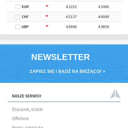
EUR
4.2232
4.3086
CHF
4.5137
4.6049
GBP
4.8868
4.9856
NEWSLETTER
ZAPISZ SIĘ I BĄDŹ NA BIEŻĄCO! »
NASZE SERWISY
Stocznie, statki
Offshore
Porty, logistyka