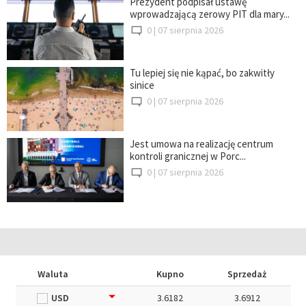
Prezydent podpisał ustawę
wprowadzającą zerowy PIT dla mary...
0 |
07 sierpnia 2026
Tu lepiej się nie kąpać, bo zakwitły
sinice
0 |
07 sierpnia 2026
Jest umowa na realizację centrum
kontroli granicznej w Porc...
0 |
07 sierpnia 2026
Waluta
Kupno
Sprzedaż
USD
3.6182
3.6912