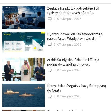
Żegluga handlowa potrzebuje 114
tysięcy dodatkowych oficeró...
0 |
07 sierpnia 2026
Hydrobudowa Gdańsk zmodernizuje
nabrzeża we Władysławowie d...
0 |
07 sierpnia 2026
Arabia Saudyjska, Pakistan i Turcja
podpisały wspólną umowę...
0 |
07 sierpnia 2026
Hiszpańskie fregaty z bazy Rota płyną
do Ceuty
0 |
07 sierpnia 2026