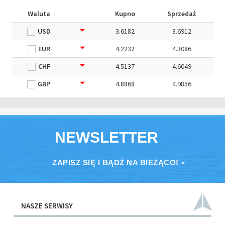
Waluta
Kupno
Sprzedaż
USD
3.6182
3.6912
EUR
4.2232
4.3086
CHF
4.5137
4.6049
GBP
4.8868
4.9856
NEWSLETTER
ZAPISZ SIĘ I BĄDŹ NA BIEŻĄCO! »
NASZE SERWISY