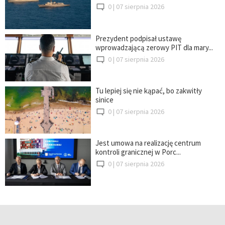
0 |
07 sierpnia 2026
Prezydent podpisał ustawę
wprowadzającą zerowy PIT dla mary...
0 |
07 sierpnia 2026
Tu lepiej się nie kąpać, bo zakwitły
sinice
0 |
07 sierpnia 2026
Jest umowa na realizację centrum
kontroli granicznej w Porc...
0 |
07 sierpnia 2026