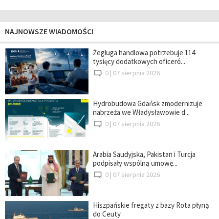
NAJNOWSZE WIADOMOŚCI
Żegluga handlowa potrzebuje 114
tysięcy dodatkowych oficeró...
0 |
07 sierpnia 2026
Hydrobudowa Gdańsk zmodernizuje
nabrzeża we Władysławowie d...
0 |
07 sierpnia 2026
Arabia Saudyjska, Pakistan i Turcja
podpisały wspólną umowę...
0 |
07 sierpnia 2026
Hiszpańskie fregaty z bazy Rota płyną
do Ceuty