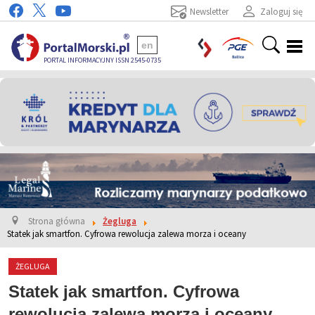
Newsletter
Zaloguj się
en
PORTAL INFORMACYJNY ISSN 2545-0735
Strona główna
Żegluga
Statek jak smartfon. Cyfrowa rewolucja zalewa morza i oceany
ŻEGLUGA
Statek jak smartfon. Cyfrowa
rewolucja zalewa morza i oceany