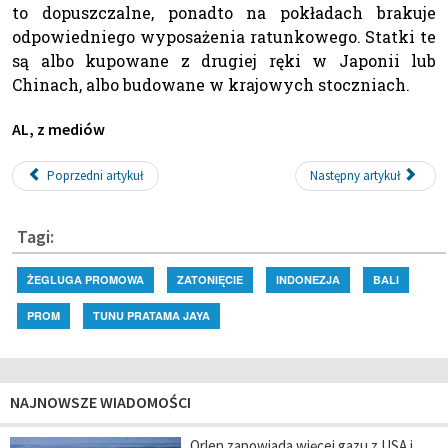
to dopuszczalne, ponadto na pokładach brakuje
odpowiedniego wyposażenia ratunkowego. Statki te
są albo kupowane z drugiej ręki w Japonii lub
Chinach, albo budowane w krajowych stoczniach.
AL, z mediów
Poprzedni artykuł
Następny artykuł
Tagi:
ŻEGLUGA PROMOWA
ZATONIĘCIE
INDONEZJA
BALI
PROM
TUNU PRATAMA JAYA
NAJNOWSZE WIADOMOŚCI
Orlen zapowiada więcej gazu z USA i