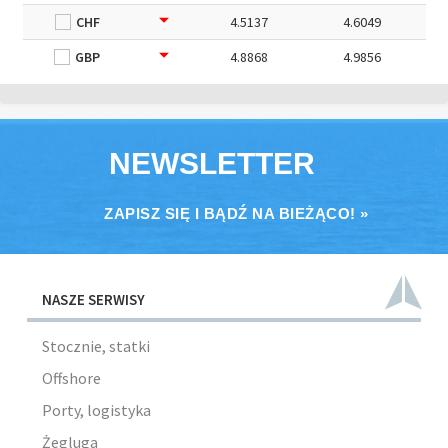
CHF
4.5137
4.6049
GBP
4.8868
4.9856
NEWSLETTER
ZAPISZ SIĘ I BĄDŹ NA BIEŻĄCO! »
NASZE SERWISY
Stocznie, statki
Offshore
Porty, logistyka
Żegluga