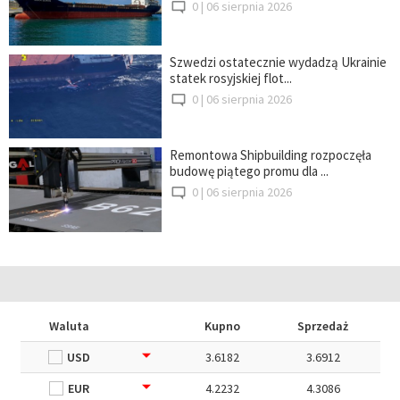
0 |
06 sierpnia 2026
Szwedzi ostatecznie wydadzą Ukrainie
statek rosyjskiej flot...
0 |
06 sierpnia 2026
Remontowa Shipbuilding rozpoczęła
budowę piątego promu dla ...
0 |
06 sierpnia 2026
Waluta
Kupno
Sprzedaż
USD
3.6182
3.6912
EUR
4.2232
4.3086