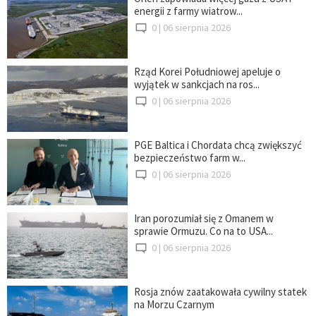
energii z farmy wiatrow...
0 |
06 sierpnia 2026
Rząd Korei Południowej apeluje o
wyjątek w sankcjach na ros...
0 |
06 sierpnia 2026
PGE Baltica i Chordata chcą zwiększyć
bezpieczeństwo farm w...
0 |
06 sierpnia 2026
Iran porozumiał się z Omanem w
sprawie Ormuzu. Co na to USA...
0 |
06 sierpnia 2026
Rosja znów zaatakowała cywilny statek
na Morzu Czarnym