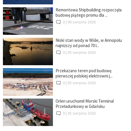
Remontowa Shipbuilding rozpoczęła
budowę piątego promu dla ...
0 |
06 sierpnia 2026
Niski stan wody w Wiśle, w Annopolu
najniższy od ponad 70 l...
0 |
05 sierpnia 2026
Przekazano teren pod budowę
pierwszej polskiej elektrowni j...
0 |
05 sierpnia 2026
Orlen uruchomił Morski Terminal
Przeładunkowy w Gdańsku
0 |
05 sierpnia 2026