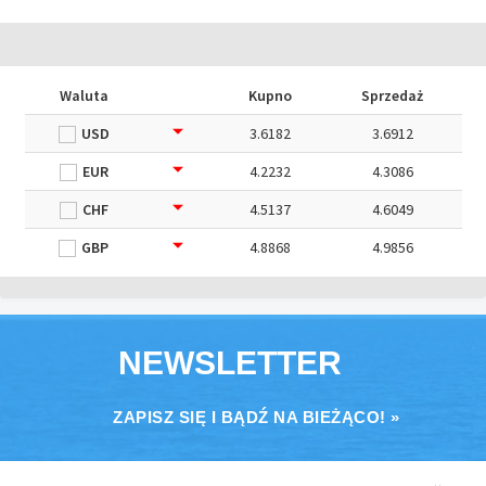
Waluta
Kupno
Sprzedaż
USD
3.6182
3.6912
EUR
4.2232
4.3086
CHF
4.5137
4.6049
GBP
4.8868
4.9856
NEWSLETTER
ZAPISZ SIĘ I BĄDŹ NA BIEŻĄCO! »