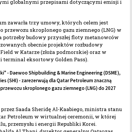
ymi globalnymi przepisami dotyczącymi emisji i
leum zawarła trzy umowy, których celem jest
o przewozu skroplonego gazu ziemnego (LNG) w
na potrzeby budowy przyszłej floty metanowców
alizowanych obecnie projektów rozbudowy
 Field w Katarze (złoża podmorskie) oraz w
 i terminal eksortowy Golden Pass).
ki" - Daewoo Shipbuilding & Marine Engineering (DSME),
ies (SHI) - zarezerwują dla Qatar Petroleum znaczną
o przewozu skroplonego gazu ziemnego (LNG) do 2027
przez Saada Sheridę Al-Kaabiego, ministra stanu
tar Petroleum w wirtualnej ceremonii, w której
u, przemysłu i energii Republiki Korei.
Khalifa Al Thani, dyrektor generalny Qatargas,