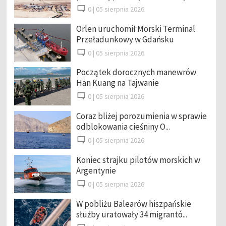
0 |
05 sierpnia 2026
Orlen uruchomił Morski Terminal
Przeładunkowy w Gdańsku
0 |
05 sierpnia 2026
Początek dorocznych manewrów
Han Kuang na Tajwanie
0 |
05 sierpnia 2026
Coraz bliżej porozumienia w sprawie
odblokowania cieśniny O...
0 |
05 sierpnia 2026
Koniec strajku pilotów morskich w
Argentynie
0 |
05 sierpnia 2026
W pobliżu Balearów hiszpańskie
służby uratowały 34 migrantó...