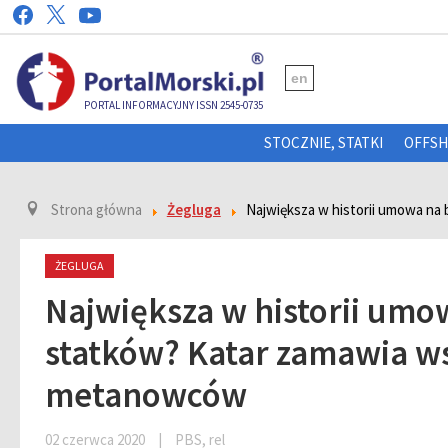
en
PORTAL INFORMACYJNY ISSN 2545-0735
STOCZNIE, STATKI
OFFS
Strona główna
Żegluga
Największa w historii umowa n
ŻEGLUGA
Największa w historii um
statków? Katar zamawia w
metanowców
02 czerwca 2020
|
PBS, rel