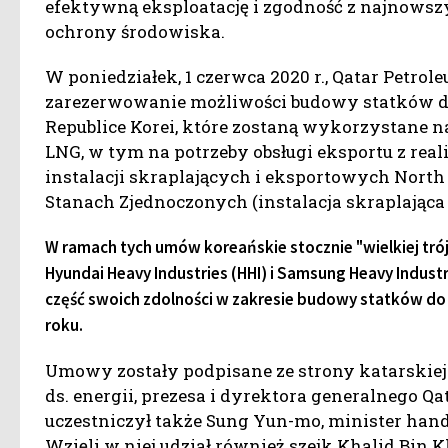
efektywną eksploatację i zgodność z najnowsz
ochrony środowiska.
W poniedziałek, 1 czerwca 2020 r., Qatar Petro
zarezerwowanie możliwości budowy statków d
Republice Korei, które zostaną wykorzystane 
LNG, w tym na potrzeby obsługi eksportu z re
instalacji skraplających i eksportowych North
Stanach Zjednoczonych (instalacja skraplająca
W ramach tych umów koreańskie stocznie "wielkiej trój
Hyundai Heavy Industries (HHI) i Samsung Heavy Industr
część swoich zdolności w zakresie budowy statków d
roku.
Umowy zostały podpisane ze strony katarskiej 
ds. energii, prezesa i dyrektora generalnego Qa
uczestniczył także Sung Yun-mo, minister handl
Wzięli w niej udział również szejk Khalid Bin 