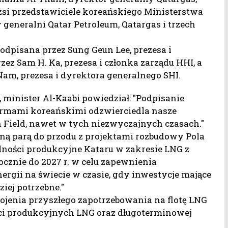
żsi przedstawiciele koreańskiego Ministerstwa
 generalni Qatar Petroleum, Qatargas i trzech
odpisana przez Sung Geun Lee, prezesa i
ez Sam H. Ka, prezesa i członka zarządu HHI, a
am, prezesa i dyrektora generalnego SHI.
minister Al-Kaabi powiedział: "Podpisanie
irmami koreańskimi odzwierciedla nasze
Field, nawet w tych niezwyczajnych czasach."
łną parą do przodu z projektami rozbudowy Pola
lności produkcyjne Kataru w zakresie LNG z
cznie do 2027 r. w celu zapewnienia
rgii na świecie w czasie, gdy inwestycje mające
iej potrzebne."
enia przyszłego zapotrzebowania na flotę LNG
ci produkcyjnych LNG oraz długoterminowej