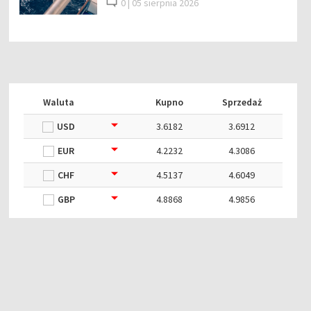
0 |
05 sierpnia 2026
Waluta
Kupno
Sprzedaż
USD
3.6182
3.6912
EUR
4.2232
4.3086
CHF
4.5137
4.6049
GBP
4.8868
4.9856