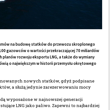
ok umów na budowę statków do przewozu skroplonego
100 gazowców o wartości przekraczającej 70 miliardów
ich planów rozwoju eksportu LNG, a także do wymiany
a mówią o największym w historii przemysłu okrętowego
planowanych nowych statków, gdyż podpisane
któw, a służą jedynie zarezerwowaniu mocy
dą wyposażone w najnowszej generacji
ujące LNG jako paliwo. Zapewni to najbardziej