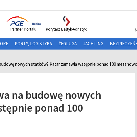
Partner Portalu
Korytarz Bałtyk-Adriatyk
f
HORE
PORTY, LOGISTYKA
ŻEGLUGA
JACHTING
BEZPIECZEŃ
a budowę nowych statków? Katar zamawia wstępnie ponad 100 metanow
owa na budowę nowych
stępnie ponad 100