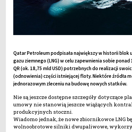
Qatar Petroleum podpisała największy w historii bl
gazu ziemnego (LNG) w celu zapewnienia sobie ponad 
QR (ok. 18,75 mld USD) potrzebnych do realizacji swo
(odnowienia) części istniejącej floty. Niektóre źródł
jednorazowym zleceniu na budowę nowych statków.
Nie są jeszcze dostępne szczegóły dotyczące 
umowy nie stanowią jeszcze wiążących kontra
produkcyjnych stoczni.
Wiadomo jednak, że nowe zbiornikowce LNG bę
wolnoobrotowe silniki dwupaliwowe, wykorzyst