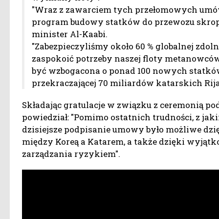
"Wraz z zawarciem tych przełomowych umów
program budowy statków do przewozu skropl
minister Al-Kaabi.
"Zabezpieczyliśmy około 60 % globalnej zdol
zaspokoić potrzeby naszej floty metanowców 
być wzbogacona o ponad 100 nowych statków
przekraczającej 70 miliardów katarskich Rija
Składając gratulacje w związku z ceremonią p
powiedział: "Pomimo ostatnich trudności, z ja
dzisiejsze podpisanie umowy było możliwe dz
między Koreą a Katarem, a także dzięki wyjąt
zarządzania ryzykiem".