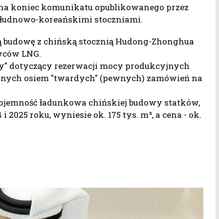
ano na koniec komunikatu opublikowanego przez
ołudnowo-koreańskimi stoczniami.
ą budowę z chińską stocznią Hudong-Zhonghua
wców LNG.
ny" dotyczący rezerwacji mocy produkcyjnych
wanych osiem "twardych" (pewnych) zamówień na
 pojemność ładunkowa chińskiej budowy statków,
025 roku, wyniesie ok. 175 tys. m³, a cena - ok.