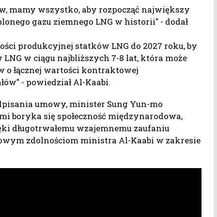
, mamy wszystko, aby rozpocząć największy
onego gazu ziemnego LNG w historii" - dodał
ności produkcyjnej statków LNG do 2027 roku, by
LNG w ciągu najbliższych 7-8 lat, która może
 o łącznej wartości kontraktowej
łów" - powiedział Al-Kaabi.
odpisania umowy, minister Sung Yun-mo
kimi boryka się społeczność międzynarodowa,
ięki długotrwałemu wzajemnemu zaufaniu
kowym zdolnościom ministra Al-Kaabi w zakresie