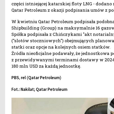
części istniejącej katarskiej floty LNG - dod
Qatar Petroleum z okazji podpisania umów z p
W kwietniu Qatar Petroleum podpisała podobn
Shipbuilding (Group) na maksymalnie 16 gazo
Spółka podpisała z Chińczykami "akt notarial
("slotów stoczniowych") obejmujących plano
statki oraz opcje na kolejnych osiem statków.
Źródła nieoficjalne podawały, że jednostkowa
z przewidywanymi terminami dostawy w 2024 i 2
180 mln USD za każdą jednostkę.
,
(
)
PBS
rel
Qatar Petroleum
Fot.: Nakilat; Qatar Petroleum