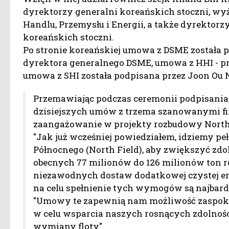
dyrektorzy generalni koreańskich stoczni, wy
Handlu, Przemysłu i Energii, a także dyrektorzy
koreańskich stoczni.
Po stronie koreańskiej umowa z DSME została p
dyrektora generalnego DSME, umowa z HHI - prz
umowa z SHI została podpisana przez Joon Ou N
Przemawiając podczas ceremonii podpisania, 
dzisiejszych umów z trzema szanowanymi f
zaangażowanie w projekty rozbudowy North 
"Jak już wcześniej powiedziałem, idziemy pe
Północnego (North Field), aby zwiększyć zdo
obecnych 77 milionów do 126 milionów ton ro
niezawodnych dostaw dodatkowej czystej ene
na celu spełnienie tych wymogów są najbardz
"Umowy te zapewnią nam możliwość zaspokoj
w celu wsparcia naszych rosnących zdolnoś
wymiany floty".