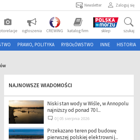
Newsletter
Zaloguj się
photo_camera
otorelacje
ogłoszenia
CREWING
katalog firm
sklep
szukaj
STWO
PRAWO, POLITYKA
RYBOŁÓWSTWO
INNE
HISTORIA
ców
NAJNOWSZE WIADOMOŚCI
Niski stan wody w Wiśle, w Annopolu
najniższy od ponad 70 l...
0 |
05 sierpnia 2026
Przekazano teren pod budowę
pierwszej polskiej elektrowni j...