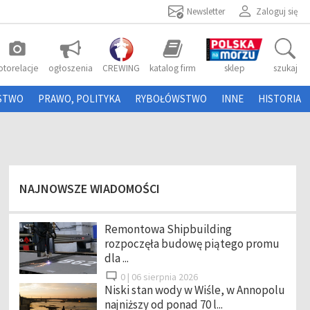
Newsletter
Zaloguj się
photo_camera
otorelacje
ogłoszenia
CREWING
katalog firm
sklep
szukaj
STWO
PRAWO, POLITYKA
RYBOŁÓWSTWO
INNE
HISTORIA
NAJNOWSZE WIADOMOŚCI
Remontowa Shipbuilding
rozpoczęła budowę piątego promu
dla ...
0 |
06 sierpnia 2026
Niski stan wody w Wiśle, w Annopolu
najniższy od ponad 70 l...