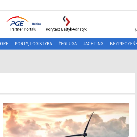
Partner Portalu
Korytarz Bałtyk-Adriatyk
f
HORE
PORTY, LOGISTYKA
ŻEGLUGA
JACHTING
BEZPIECZEŃ