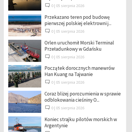
0 |
05 sierpnia 2026
Przekazano teren pod budowę
pierwszej polskiej elektrowni j...
0 |
05 sierpnia 2026
Orlen uruchomił Morski Terminal
Przeładunkowy w Gdańsku
0 |
05 sierpnia 2026
Początek dorocznych manewrów
Han Kuang na Tajwanie
0 |
05 sierpnia 2026
Coraz bliżej porozumienia w sprawie
odblokowania cieśniny O...
0 |
05 sierpnia 2026
Koniec strajku pilotów morskich w
Argentynie