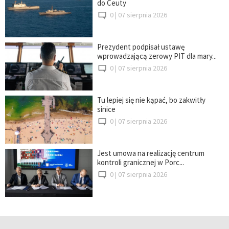
do Ceuty
0 |
07 sierpnia 2026
Prezydent podpisał ustawę
wprowadzającą zerowy PIT dla mary...
0 |
07 sierpnia 2026
Tu lepiej się nie kąpać, bo zakwitły
sinice
0 |
07 sierpnia 2026
Jest umowa na realizację centrum
kontroli granicznej w Porc...
0 |
07 sierpnia 2026