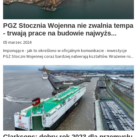
PGZ Stocznia Wojenna nie zwalnia tempa
- trwają prace na budowie najwyżs...
05 marzec 2024
Imponujące - jak to określono w oficjalnym komunikacie - inwestycje
PGZ Stoczni Wojennej coraz bardziej nabierają kształtów. Wrażenie ro...
Clarksons: dobry rok 2023 dla przemysłu