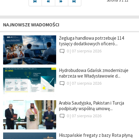
Strona 3 z 12
NAJNOWSZE WIADOMOŚCI
Żegluga handlowa potrzebuje 114
tysięcy dodatkowych oficeró...
0 |
07 sierpnia 2026
Hydrobudowa Gdańsk zmodernizuje
nabrzeża we Władysławowie d...
0 |
07 sierpnia 2026
Arabia Saudyjska, Pakistan i Turcja
podpisały wspólną umowę...
0 |
07 sierpnia 2026
Hiszpańskie fregaty z bazy Rota płyną