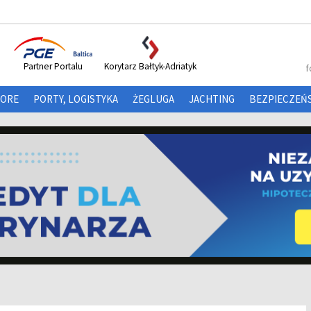
Partner Portalu
Korytarz Bałtyk-Adriatyk
f
HORE
PORTY, LOGISTYKA
ŻEGLUGA
JACHTING
BEZPIECZEŃ