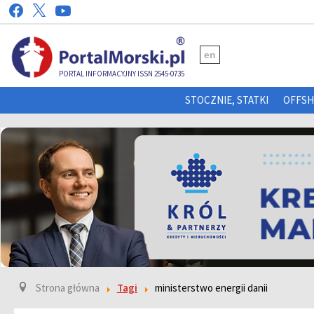
en
PORTAL INFORMACYJNY ISSN 2545-0735
STOCZNIE, STATKI
OFFS
Strona główna
Tagi
ministerstwo energii danii