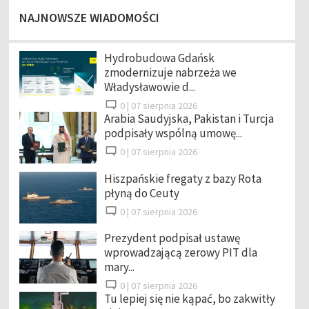
NAJNOWSZE WIADOMOŚCI
Hydrobudowa Gdańsk
zmodernizuje nabrzeża we
Władysławowie d...
0 |
07 sierpnia 2026
Arabia Saudyjska, Pakistan i Turcja
podpisały wspólną umowę...
0 |
07 sierpnia 2026
Hiszpańskie fregaty z bazy Rota
płyną do Ceuty
0 |
07 sierpnia 2026
Prezydent podpisał ustawę
wprowadzającą zerowy PIT dla
mary...
0 |
07 sierpnia 2026
Tu lepiej się nie kąpać, bo zakwitły