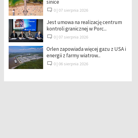
sinice
0 |
07 sierpnia 2026
Jest umowa na realizację centrum
kontroli granicznej w Porc...
0 |
07 sierpnia 2026
Orlen zapowiada więcej gazu z USA i
energii z farmy wiatrow...
0 |
06 sierpnia 2026