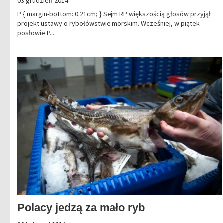
03 grudzień 2014
P { margin-bottom: 0.21cm; } Sejm RP większością głosów przyjął
projekt ustawy o rybołówstwie morskim. Wcześniej, w piątek
posłowie P...
Polacy jedzą za mało ryb