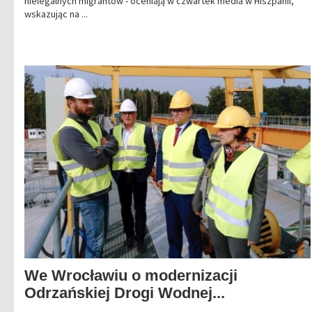
nielegalnych migrantów - oceniają w czwartek media w Hiszpanii,
wskazując na ...
We Wrocławiu o modernizacji
Odrzańskiej Drogi Wodnej...