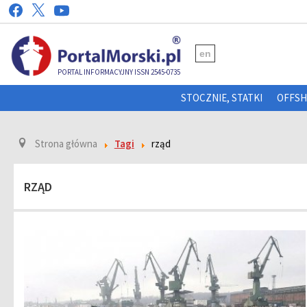
en
PORTAL INFORMACYJNY ISSN 2545-0735
STOCZNIE, STATKI
OFFS
Strona główna
Tagi
rząd
RZĄD