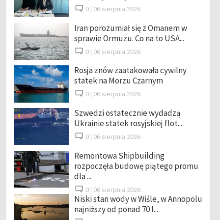
0 |
06 sierpnia 2026
Iran porozumiał się z Omanem w
sprawie Ormuzu. Co na to USA...
0 |
06 sierpnia 2026
Rosja znów zaatakowała cywilny
statek na Morzu Czarnym
0 |
06 sierpnia 2026
Szwedzi ostatecznie wydadzą
Ukrainie statek rosyjskiej flot...
0 |
06 sierpnia 2026
Remontowa Shipbuilding
rozpoczęła budowę piątego promu
dla ...
0 |
06 sierpnia 2026
Niski stan wody w Wiśle, w Annopolu
najniższy od ponad 70 l...