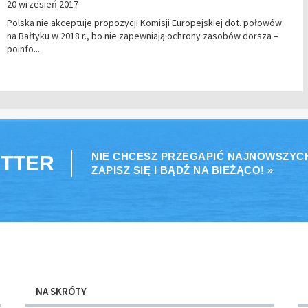
20 wrzesień 2017
Polska nie akceptuje propozycji Komisji Europejskiej dot. połowów
na Bałtyku w 2018 r., bo nie zapewniają ochrony zasobów dorsza –
poinfo...
NIE CHCESZ PRZEGAPIĆ NAJNOWSZYC
TTER
ZAPISZ SIĘ I BĄDŹ NA BIEŻĄCO! »
NA SKRÓTY