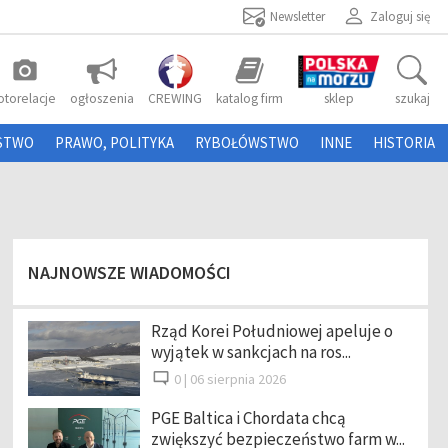
Newsletter
Zaloguj się
photo_camera
otorelacje
ogłoszenia
CREWING
katalog firm
sklep
szukaj
STWO
PRAWO, POLITYKA
RYBOŁÓWSTWO
INNE
HISTORIA
NAJNOWSZE WIADOMOŚCI
Rząd Korei Południowej apeluje o
wyjątek w sankcjach na ros...
0 |
06 sierpnia 2026
PGE Baltica i Chordata chcą
zwiększyć bezpieczeństwo farm w...