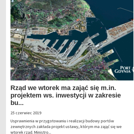
Rząd we wtorek ma zająć się m.in.
projektem ws. inwestycji w zakresie
bu...
25 czerwiec 2019
Usprawnienia w przygotowaniu i realizacji budowy portów
zewnętrznych zakłada projekt ustawy, którym ma zająć się we
wtorek rząd. Ministro...