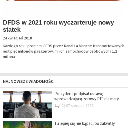
DFDS w 2021 roku wyczarteruje nowy
statek
24 kwiecień 2018
Każdego roku promami DFDS przez Kanał La Manche transportowanych
jest pięć milionów pasażerów, milion samochodów osobowych i 1,2
miliona ...
NAJNOWSZE WIADOMOŚCI
Prezydent podpisał ustawę
wprowadzającą zerowy PIT dla mary...
0 |
07 sierpnia 2026
Tu lepiej się nie kąpać, bo zakwitły