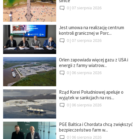
sinice
0 |
07 sierpnia 2026
Jest umowa na realizację centrum
kontroli granicznej w Porc...
0 |
07 sierpnia 2026
Orlen zapowiada więcej gazu z USA i
energii z farmy wiatrow...
0 |
06 sierpnia 2026
Rząd Korei Południowej apeluje o
wyjątek w sankcjach na ros...
0 |
06 sierpnia 2026
PGE Baltica i Chordata chcą zwiększyć
bezpieczeństwo farm w...
0 |
06 sierpnia 2026