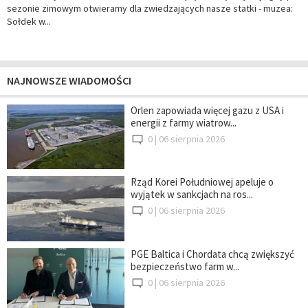
sezonie zimowym otwieramy dla zwiedzających nasze statki - muzea:
Sołdek w...
NAJNOWSZE WIADOMOŚCI
Orlen zapowiada więcej gazu z USA i
energii z farmy wiatrow...
0 |
06 sierpnia 2026
Rząd Korei Południowej apeluje o
wyjątek w sankcjach na ros...
0 |
06 sierpnia 2026
PGE Baltica i Chordata chcą zwiększyć
bezpieczeństwo farm w...
0 |
06 sierpnia 2026