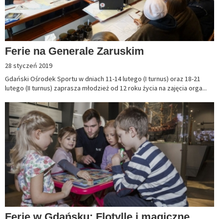
Ferie na Generale Zaruskim
28 styczeń 2019
Gdański Ośrodek Sportu w dniach 11-14 lutego (I turnus) oraz 18-21
lutego (II turnus) zaprasza młodzież od 12 roku życia na zajęcia orga...
Ferie w Gdańsku: Flotylle i magiczne