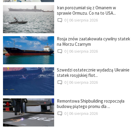
Iran porozumiał się z Omanem w
sprawie Ormuzu. Co na to USA...
0 |
06 sierpnia 2026
Rosja znów zaatakowała cywilny statek
na Morzu Czarnym
0 |
06 sierpnia 2026
Szwedzi ostatecznie wydadzą Ukrainie
statek rosyjskiej flot...
0 |
06 sierpnia 2026
Remontowa Shipbuilding rozpoczęła
budowę piątego promu dla ...
0 |
06 sierpnia 2026