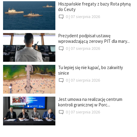
Hiszpańskie fregaty z bazy Rota płyną
do Ceuty
0 |
07 sierpnia 2026
Prezydent podpisał ustawę
wprowadzającą zerowy PIT dla mary...
0 |
07 sierpnia 2026
Tu lepiej się nie kąpać, bo zakwitły
sinice
0 |
07 sierpnia 2026
Jest umowa na realizację centrum
kontroli granicznej w Porc...
0 |
07 sierpnia 2026