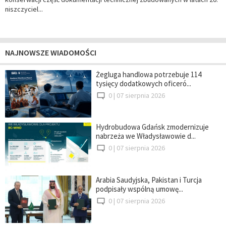
niszczyciel...
NAJNOWSZE WIADOMOŚCI
Żegluga handlowa potrzebuje 114
tysięcy dodatkowych oficeró...
0 |
07 sierpnia 2026
Hydrobudowa Gdańsk zmodernizuje
nabrzeża we Władysławowie d...
0 |
07 sierpnia 2026
Arabia Saudyjska, Pakistan i Turcja
podpisały wspólną umowę...
0 |
07 sierpnia 2026