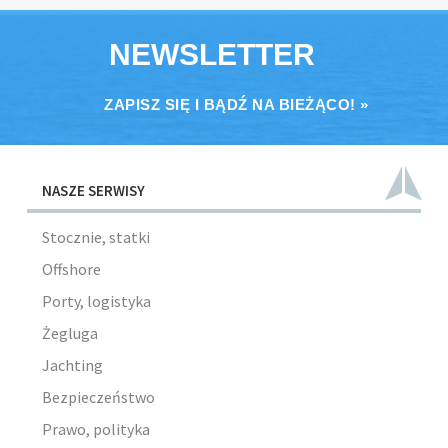
NEWSLETTER
ZAPISZ SIĘ I BĄDŹ NA BIEŻĄCO! »
NASZE SERWISY
Stocznie, statki
Offshore
Porty, logistyka
Żegluga
Jachting
Bezpieczeństwo
Prawo, polityka