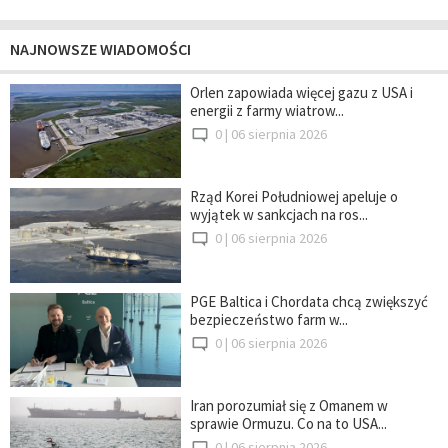
NAJNOWSZE WIADOMOŚCI
Orlen zapowiada więcej gazu z USA i
energii z farmy wiatrow...
0 |
06 sierpnia 2026
Rząd Korei Południowej apeluje o
wyjątek w sankcjach na ros...
0 |
06 sierpnia 2026
PGE Baltica i Chordata chcą zwiększyć
bezpieczeństwo farm w...
0 |
06 sierpnia 2026
Iran porozumiał się z Omanem w
sprawie Ormuzu. Co na to USA...
0 |
06 sierpnia 2026