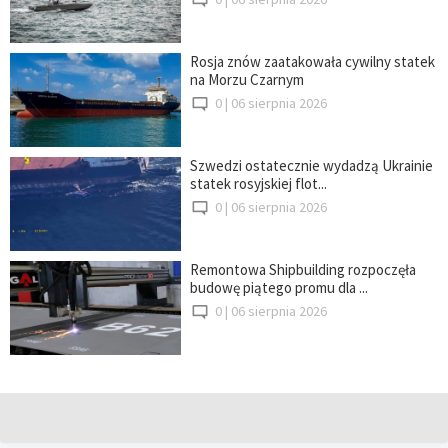
Rosja znów zaatakowała cywilny statek
na Morzu Czarnym
0 |
06 sierpnia 2026
Szwedzi ostatecznie wydadzą Ukrainie
statek rosyjskiej flot...
0 |
06 sierpnia 2026
Remontowa Shipbuilding rozpoczęła
budowę piątego promu dla ...
0 |
06 sierpnia 2026