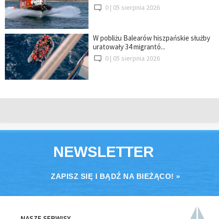
0 |
05 sierpnia 2026
W pobliżu Balearów hiszpańskie służby
uratowały 34 migrantó...
0 |
05 sierpnia 2026
NEWSLETTER
ZAPISZ SIĘ I BĄDŹ NA BIEŻĄCO! »
NASZE SERWISY