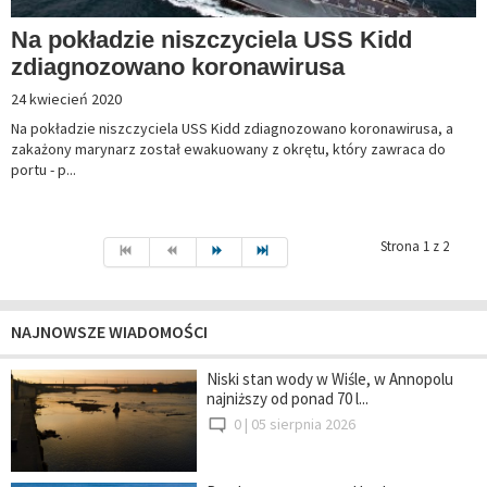
Na pokładzie niszczyciela USS Kidd
zdiagnozowano koronawirusa
24 kwiecień 2020
Na pokładzie niszczyciela USS Kidd zdiagnozowano koronawirusa, a
zakażony marynarz został ewakuowany z okrętu, który zawraca do
portu - p...
Strona 1 z 2
NAJNOWSZE WIADOMOŚCI
Niski stan wody w Wiśle, w Annopolu
najniższy od ponad 70 l...
0 |
05 sierpnia 2026