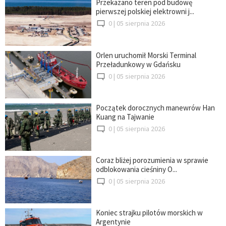
Przekazano teren pod budowę
pierwszej polskiej elektrowni j...
0 |
05 sierpnia 2026
Orlen uruchomił Morski Terminal
Przeładunkowy w Gdańsku
0 |
05 sierpnia 2026
Początek dorocznych manewrów Han
Kuang na Tajwanie
0 |
05 sierpnia 2026
Coraz bliżej porozumienia w sprawie
odblokowania cieśniny O...
0 |
05 sierpnia 2026
Koniec strajku pilotów morskich w
Argentynie