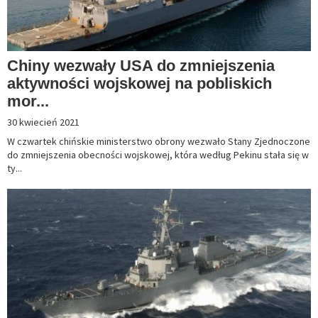
Chiny wezwały USA do zmniejszenia
aktywności wojskowej na pobliskich
mor...
30 kwiecień 2021
W czwartek chińskie ministerstwo obrony wezwało Stany Zjednoczone
do zmniejszenia obecności wojskowej, która według Pekinu stała się w
ty...