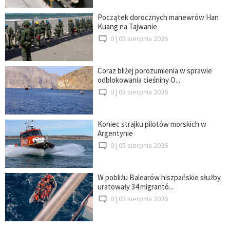
Początek dorocznych manewrów Han
Kuang na Tajwanie
0 |
05 sierpnia 2026
Coraz bliżej porozumienia w sprawie
odblokowania cieśniny O...
0 |
05 sierpnia 2026
Koniec strajku pilotów morskich w
Argentynie
0 |
05 sierpnia 2026
W pobliżu Balearów hiszpańskie służby
uratowały 34 migrantó...
0 |
05 sierpnia 2026