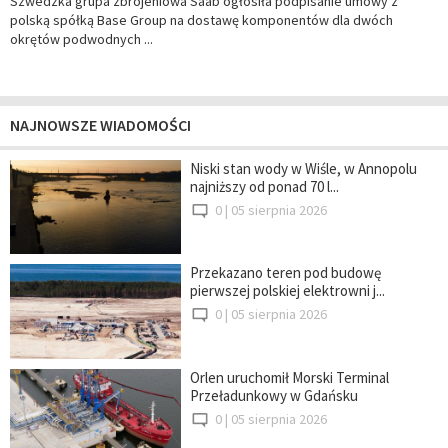
Szwedzka grupa zbrojeniowa Saab ogłosiła podpisanie umowy z
polską spółką Base Group na dostawę komponentów dla dwóch
okrętów podwodnych ...
NAJNOWSZE WIADOMOŚCI
Niski stan wody w Wiśle, w Annopolu
najniższy od ponad 70 l...
0 |
05 sierpnia 2026
Przekazano teren pod budowę
pierwszej polskiej elektrowni j...
0 |
05 sierpnia 2026
Orlen uruchomił Morski Terminal
Przeładunkowy w Gdańsku
0 |
05 sierpnia 2026