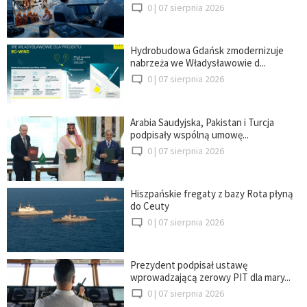
0 |
07 sierpnia 2026
Hydrobudowa Gdańsk zmodernizuje
nabrzeża we Władysławowie d...
0 |
07 sierpnia 2026
Arabia Saudyjska, Pakistan i Turcja
podpisały wspólną umowę...
0 |
07 sierpnia 2026
Hiszpańskie fregaty z bazy Rota płyną
do Ceuty
0 |
07 sierpnia 2026
Prezydent podpisał ustawę
wprowadzającą zerowy PIT dla mary...
0 |
07 sierpnia 2026