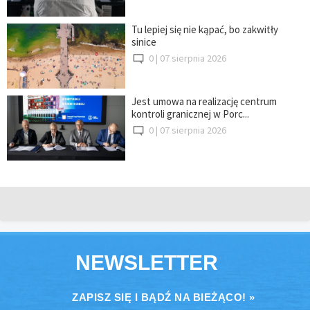
Tu lepiej się nie kąpać, bo zakwitły
sinice
0 |
07 sierpnia 2026
Jest umowa na realizację centrum
kontroli granicznej w Porc...
0 |
07 sierpnia 2026
NEWSLETTER
ZAPISZ SIĘ I BĄDŹ NA BIEŻĄCO! »