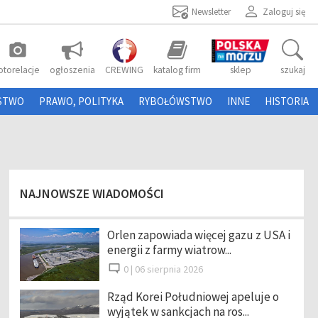
Newsletter
Zaloguj się
photo_camera
otorelacje
ogłoszenia
CREWING
katalog firm
sklep
szukaj
STWO
PRAWO, POLITYKA
RYBOŁÓWSTWO
INNE
HISTORIA
NAJNOWSZE WIADOMOŚCI
Orlen zapowiada więcej gazu z USA i
energii z farmy wiatrow...
0 |
06 sierpnia 2026
Rząd Korei Południowej apeluje o
wyjątek w sankcjach na ros...