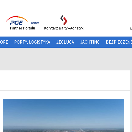
Partner Portalu
Korytarz Bałtyk-Adriatyk
f
HORE
PORTY, LOGISTYKA
ŻEGLUGA
JACHTING
BEZPIECZEŃ