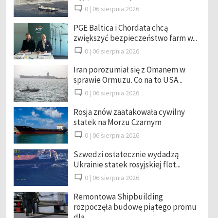
0 |
06 sierpnia 2026
PGE Baltica i Chordata chcą
zwiększyć bezpieczeństwo farm w...
0 |
06 sierpnia 2026
Iran porozumiał się z Omanem w
sprawie Ormuzu. Co na to USA...
0 |
06 sierpnia 2026
Rosja znów zaatakowała cywilny
statek na Morzu Czarnym
0 |
06 sierpnia 2026
Szwedzi ostatecznie wydadzą
Ukrainie statek rosyjskiej flot...
0 |
06 sierpnia 2026
Remontowa Shipbuilding
rozpoczęła budowę piątego promu
dla ...