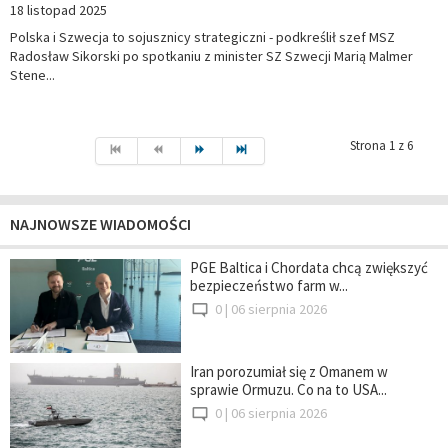
18 listopad 2025
Polska i Szwecja to sojusznicy strategiczni - podkreślił szef MSZ
Radosław Sikorski po spotkaniu z minister SZ Szwecji Marią Malmer
Stene...
Strona 1 z 6
NAJNOWSZE WIADOMOŚCI
PGE Baltica i Chordata chcą zwiększyć
bezpieczeństwo farm w...
0 |
06 sierpnia 2026
Iran porozumiał się z Omanem w
sprawie Ormuzu. Co na to USA...
0 |
06 sierpnia 2026