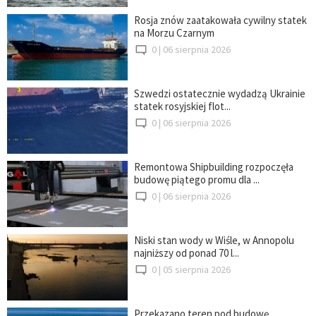
Rosja znów zaatakowała cywilny statek
na Morzu Czarnym
0 |
06 sierpnia 2026
Szwedzi ostatecznie wydadzą Ukrainie
statek rosyjskiej flot...
0 |
06 sierpnia 2026
Remontowa Shipbuilding rozpoczęła
budowę piątego promu dla ...
0 |
06 sierpnia 2026
Niski stan wody w Wiśle, w Annopolu
najniższy od ponad 70 l...
0 |
05 sierpnia 2026
Przekazano teren pod budowę