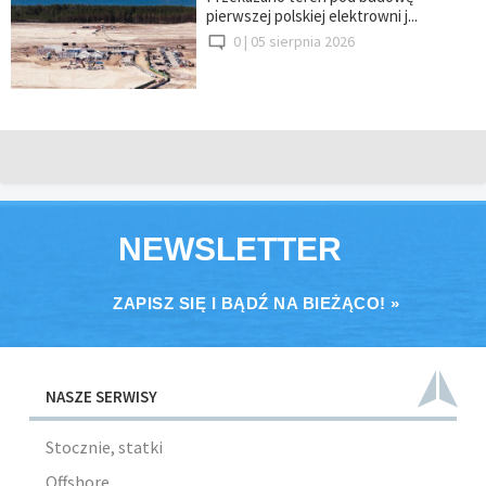
pierwszej polskiej elektrowni j...
0 |
05 sierpnia 2026
NEWSLETTER
ZAPISZ SIĘ I BĄDŹ NA BIEŻĄCO! »
NASZE SERWISY
Stocznie, statki
Offshore