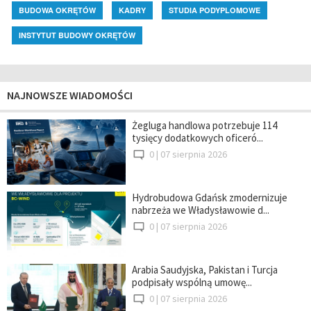
BUDOWA OKRĘTÓW
KADRY
STUDIA PODYPLOMOWE
INSTYTUT BUDOWY OKRĘTÓW
NAJNOWSZE WIADOMOŚCI
Żegluga handlowa potrzebuje 114
tysięcy dodatkowych oficeró...
0 |
07 sierpnia 2026
Hydrobudowa Gdańsk zmodernizuje
nabrzeża we Władysławowie d...
0 |
07 sierpnia 2026
Arabia Saudyjska, Pakistan i Turcja
podpisały wspólną umowę...
0 |
07 sierpnia 2026