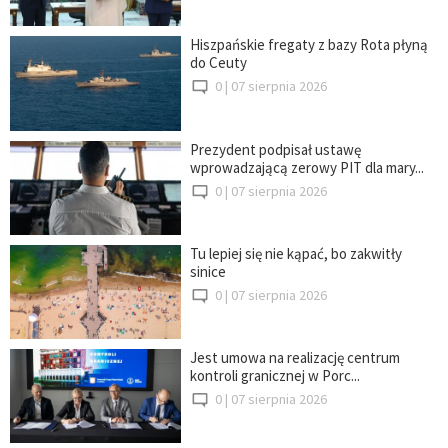
Hiszpańskie fregaty z bazy Rota płyną
do Ceuty
0 |
07 sierpnia 2026
Prezydent podpisał ustawę
wprowadzającą zerowy PIT dla mary...
0 |
07 sierpnia 2026
Tu lepiej się nie kąpać, bo zakwitły
sinice
0 |
07 sierpnia 2026
Jest umowa na realizację centrum
kontroli granicznej w Porc...
0 |
07 sierpnia 2026