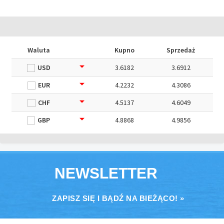
Waluta
Kupno
Sprzedaż
USD
3.6182
3.6912
EUR
4.2232
4.3086
CHF
4.5137
4.6049
GBP
4.8868
4.9856
NEWSLETTER
ZAPISZ SIĘ I BĄDŹ NA BIEŻĄCO! »