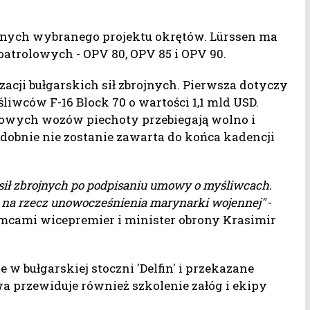
znych wybranego projektu okrętów. Lürssen ma
patrolowych - OPV 80, OPV 85 i OPV 90.
zacji bułgarskich sił zbrojnych. Pierwsza dotyczy
iwców F-16 Block 70 o wartości 1,1 mld USD.
jowych wozów piechoty przebiegają wolno i
obnie nie zostanie zawarta do końca kadencji
sił zbrojnych po podpisaniu umowy o myśliwcach.
tni na rzecz unowocześnienia marynarki wojennej"
-
mcami wicepremier i minister obrony Krasimir
 bułgarskiej stoczni 'Delfin' i przekazane
 przewiduje również szkolenie załóg i ekipy