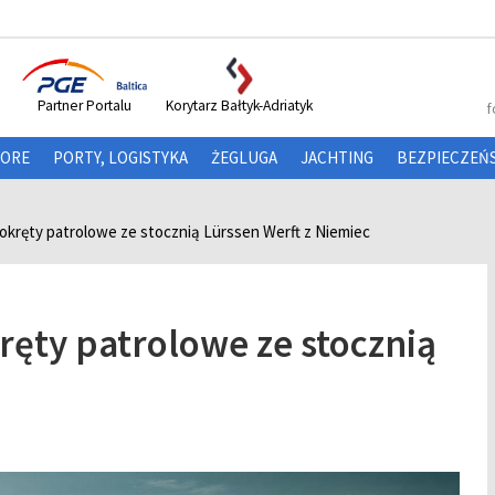
Partner Portalu
Korytarz Bałtyk-Adriatyk
f
HORE
PORTY, LOGISTYKA
ŻEGLUGA
JACHTING
BEZPIECZEŃ
okręty patrolowe ze stocznią Lürssen Werft z Niemiec
ęty patrolowe ze stocznią