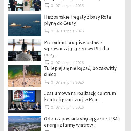
0 |
07 sierpnia 2026
Hiszpańskie fregaty z bazy Rota
płyną do Ceuty
0 |
07 sierpnia 2026
Prezydent podpisał ustawę
wprowadzającą zerowy PIT dla
mary...
0 |
07 sierpnia 2026
Tu lepiej się nie kąpać, bo zakwitły
sinice
0 |
07 sierpnia 2026
Jest umowa na realizację centrum
kontroli granicznej w Porc...
0 |
07 sierpnia 2026
Orlen zapowiada więcej gazu z USA i
energii z farmy wiatrow...