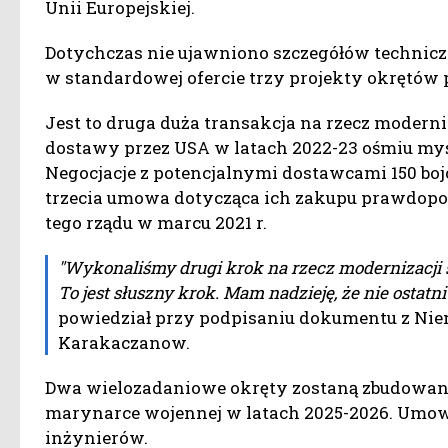
Unii Europejskiej.
Dotychczas nie ujawniono szczegółów technic
w standardowej ofercie trzy projekty okrętów 
Jest to druga duża transakcja na rzecz moderni
dostawy przez USA w latach 2022-23 ośmiu myśl
Negocjacje z potencjalnymi dostawcami 150 bo
trzecia umowa dotycząca ich zakupu prawdopod
tego rządu w marcu 2021 r.
"Wykonaliśmy drugi krok na rzecz modernizacji 
To jest słuszny krok. Mam nadzieję, że nie osta
powiedział przy podpisaniu dokumentu z Nie
Karakaczanow.
Dwa wielozadaniowe okręty zostaną zbudowane w
marynarce wojennej w latach 2025-2026. Umowa
inżynierów.