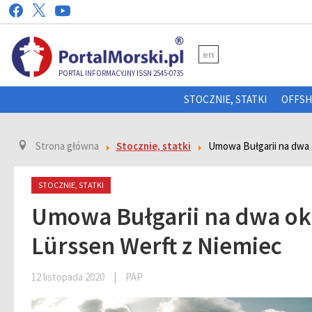
en
PORTAL INFORMACYJNY ISSN 2545-0735
STOCZNIE, STATKI
OFFS
Strona główna
Stocznie, statki
Umowa Bułgarii na dwa 
STOCZNIE, STATKI
Umowa Bułgarii na dwa okr
Lürssen Werft z Niemiec
12 listopada 2020
|
PAP