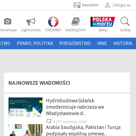
Newsletter
Zaloguj się
photo_camera
otorelacje
ogłoszenia
CREWING
katalog firm
sklep
szukaj
STWO
PRAWO, POLITYKA
RYBOŁÓWSTWO
INNE
HISTORIA
NAJNOWSZE WIADOMOŚCI
Hydrobudowa Gdańsk
zmodernizuje nabrzeża we
Władysławowie d...
0 |
07 sierpnia 2026
Arabia Saudyjska, Pakistan i Turcja
podpisały wspólną umowę...