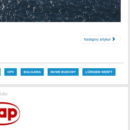
Następny artykuł
OPV
BUŁGARIA
NOWE BUDOWY
LÜRSSEN WERFT
ódło: