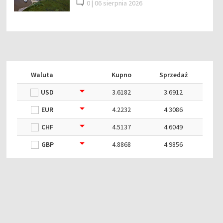
0 |
06 sierpnia 2026
Waluta
Kupno
Sprzedaż
USD
3.6182
3.6912
EUR
4.2232
4.3086
CHF
4.5137
4.6049
GBP
4.8868
4.9856