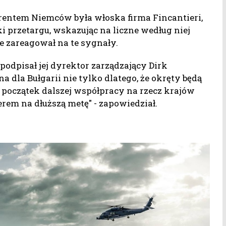
urentem Niemców była włoska firma Fincantieri,
 przetargu, wskazując na liczne według niej
e zareagował na te sygnały.
odpisał jej dyrektor zarządzający Dirk
a dla Bułgarii nie tylko dlatego, że okręty będą
to początek dalszej współpracy na rzecz krajów
nerem na dłuższą metę" - zapowiedział.