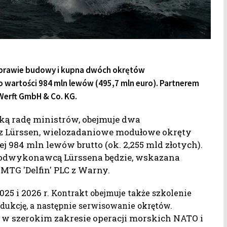
sprawie budowy i kupna dwóch okrętów
o wartości 984 mln lewów (495,7 mln euro). Partnerem
 Werft GmbH & Co. KG.
ką radę ministrów, obejmuje dwa
ez Lürssen, wielozadaniowe modułowe okręty
j 984 mln lewów brutto (ok. 2,255 mld złotych).
 podwykonawcą Lürssena będzie, wskazana
MTG 'Delfin' PLC z Warny.
025 i 2026 r.
Kontrakt obejmuje także szkolenie
odukcję, a następnie serwisowanie okrętów.
 w szerokim zakresie operacji morskich NATO i