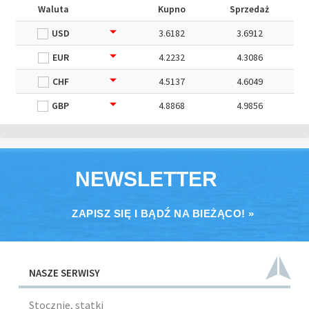
Waluta
Kupno
Sprzedaż
USD
3.6182
3.6912
EUR
4.2232
4.3086
CHF
4.5137
4.6049
GBP
4.8868
4.9856
NEWSLETTER
ZAPISZ SIĘ I BĄDŹ NA BIEŻĄCO! »
NASZE SERWISY
Stocznie, statki