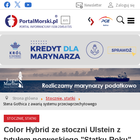
Newsletter
Zaloguj się
en
PORTAL INFORMACYJNY ISSN 2545-0735
Strona główna
Stocznie, statki
Stena Gothica z awarią systemu przeciwprzechyłowego
STOCZNIE, STATKI
Color Hybrid ze stoczni Ulstein z
tytułem norweskiego "Statku Roku"