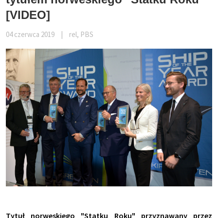
[VIDEO]
04 czerwca 2019
|
rel, PBS
Tytuł norweskiego "Statku Roku" przyznawany przez