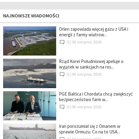
NAJNOWSZE WIADOMOŚCI
Orlen zapowiada więcej gazu z USA i
energii z farmy wiatrow...
0 |
06 sierpnia 2026
Rząd Korei Południowej apeluje o
wyjątek w sankcjach na ros...
0 |
06 sierpnia 2026
PGE Baltica i Chordata chcą zwiększyć
bezpieczeństwo farm w...
0 |
06 sierpnia 2026
Iran porozumiał się z Omanem w
sprawie Ormuzu. Co na to USA...
0 |
06 sierpnia 2026