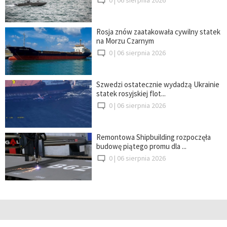
Rosja znów zaatakowała cywilny statek
na Morzu Czarnym
0 |
06 sierpnia 2026
Szwedzi ostatecznie wydadzą Ukrainie
statek rosyjskiej flot...
0 |
06 sierpnia 2026
Remontowa Shipbuilding rozpoczęła
budowę piątego promu dla ...
0 |
06 sierpnia 2026