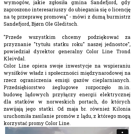
wymogów, jakie zgłosiła gmina Sandefjord, gdy
zaproszono interesariuszy do ubiegania się o licencję
na tę przeprawę promową" - mówi z dumą burmistrz
Sandefjord, Bjørn Ole Gleditsch.
"Przede wszystkim chcemy podziękować za
przyznanie "tytułu statku roku" naszej jednostce",
powiedział dyrektor generalny Color Line Trond
Kleivdal.
Color Line opiera swoje inwestycje na wspieraniu
wysiłków władz i społeczności międzynarodowej na
rzecz ograniczenia emisji gazów cieplarnianych.
Przedsiębiorstwo żeglugowe rozpoczęło m.in.
budowę lądowych przyłączy energii elektrycznej
dla statków w norweskich portach, do których
zawijają jego statki. Od maja br. również Kilonia
uruchomiła zasilanie promów z lądu, z którego mogą
korzystać promy Color Line.