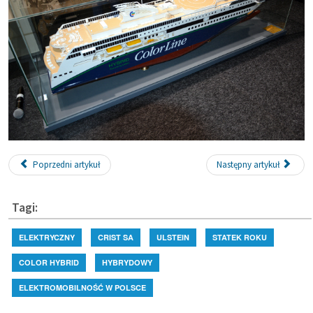
Poprzedni artykuł
Następny artykuł
Tagi:
ELEKTRYCZNY
CRIST SA
ULSTEIN
STATEK ROKU
COLOR HYBRID
HYBRYDOWY
ELEKTROMOBILNOŚĆ W POLSCE