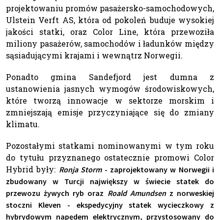
projektowaniu promów pasażersko-samochodowych,
Ulstein Verft AS, która od pokoleń buduje wysokiej
jakości statki, oraz Color Line, która przewoziła
miliony pasażerów, samochodów i ładunków między
sąsiadującymi krajami i wewnątrz Norwegii.
Ponadto gmina Sandefjord jest dumna z
ustanowienia jasnych wymogów środowiskowych,
które tworzą innowacje w sektorze morskim i
zmniejszają emisje przyczyniające się do zmiany
klimatu.
Pozostałymi statkami nominowanymi w tym roku
do tytułu przyznanego ostatecznie promowi Color
Hybrid były:
Ronja Storm
- zaprojektowany w Norwegii i
zbudowany w Turcji największy w świecie statek do
przewozu żywych ryb oraz
Roald Amundsen
z norweskiej
stoczni Kleven - ekspedycyjny statek wycieczkowy
z
hybrydowym napędem elektrycznym,
przystosowany do