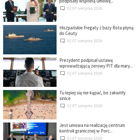
podpisały wspólną umowę...
0 |
07 sierpnia 2026
Hiszpańskie fregaty z bazy Rota płyną
do Ceuty
0 |
07 sierpnia 2026
Prezydent podpisał ustawę
wprowadzającą zerowy PIT dla mary...
0 |
07 sierpnia 2026
Tu lepiej się nie kąpać, bo zakwitły
sinice
0 |
07 sierpnia 2026
Jest umowa na realizację centrum
kontroli granicznej w Porc...
0 |
07 sierpnia 2026