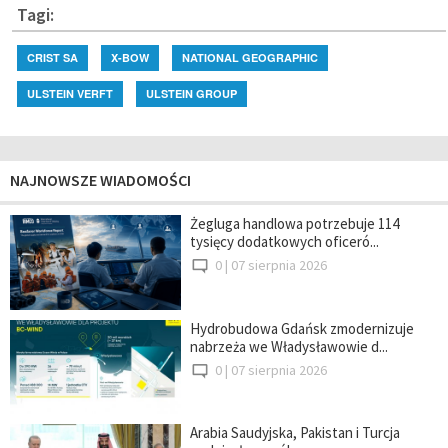
Tagi:
CRIST SA
X-BOW
NATIONAL GEOGRAPHIC
ULSTEIN VERFT
ULSTEIN GROUP
NAJNOWSZE WIADOMOŚCI
Żegluga handlowa potrzebuje 114
tysięcy dodatkowych oficeró...
0 |
07 sierpnia 2026
Hydrobudowa Gdańsk zmodernizuje
nabrzeża we Władysławowie d...
0 |
07 sierpnia 2026
Arabia Saudyjska, Pakistan i Turcja