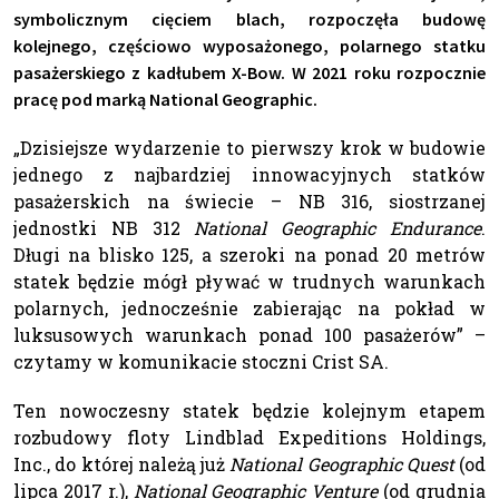
symbolicznym cięciem blach, rozpoczęła budowę
kolejnego, częściowo wyposażonego, polarnego statku
pasażerskiego z kadłubem X-Bow. W 2021 roku rozpocznie
pracę pod marką National Geographic.
„Dzisiejsze wydarzenie to pierwszy krok w budowie
jednego z najbardziej innowacyjnych statków
pasażerskich na świecie – NB 316, siostrzanej
jednostki NB 312
National Geographic Endurance
.
Długi na blisko 125, a szeroki na ponad 20 metrów
statek będzie mógł pływać w trudnych warunkach
polarnych, jednocześnie zabierając na pokład w
luksusowych warunkach ponad 100 pasażerów” –
czytamy w komunikacie stoczni Crist SA.
Ten nowoczesny statek będzie kolejnym etapem
rozbudowy floty Lindblad Expeditions Holdings,
Inc., do której należą już
National Geographic Quest
(od
lipca 2017 r.),
National Geographic Venture
(od grudnia