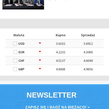
Waluta
Kupno
Sprzedaż
USD
3.6182
3.6912
EUR
4.2232
4.3086
CHF
4.5137
4.6049
GBP
4.8868
4.9856
NEWSLETTER
ZAPISZ SIĘ I BĄDŹ NA BIEŻĄCO! »