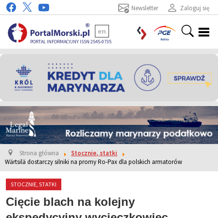
Newsletter
Zaloguj się
en
PORTAL INFORMACYJNY ISSN 2545-0735
Strona główna
Stocznie, statki
Wärtsilä dostarczy silniki na promy Ro-Pax dla polskich armatorów
STOCZNIE, STATKI
Cięcie blach na kolejny
ekspedycyjny wycieczkowiec