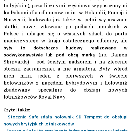
Indyjskim), poza licznymi częściowo wyposażonymi
kadłubami dla odbiorców m.in. w Holandii, Francji i
Norwegii, budowała już także w pełni wyposażone
statki, nawet zdawane po próbach morskich w
Polsce i udające się o własnych siłach do portu
macierzystego w kraju ostatecznego odbiorcy, ale
były to dotychczas budowy realizowane w
(np. Damen
podwykonawstwie lub pod obcą marką
Shipyards) - pod ścisłym nadzorem i na zlecenie
stoczni zagranicznej, a nie armatora. Były wśród
nich m.in. jeden z pierwszych w świecie
holowników z napędem hybrydowym i holownik
zbudowany specjalnie do obsługi nowych
lotniskowców Royal Navy.
Czytaj także:
-
Stocznia Safe zdała holownik SD Tempest do obsługi
nowych brytyjskich lotniskowców
-
Stocznia Safe Ltd przekazała jeden z pierwszych w świecie