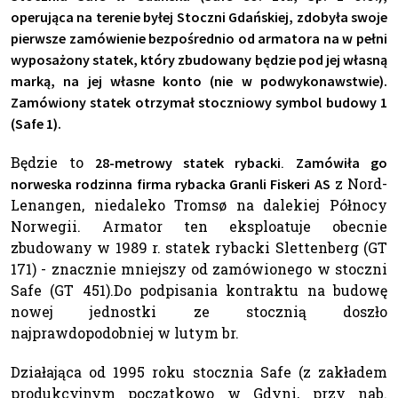
operująca na terenie byłej Stoczni Gdańskiej, zdobyła swoje
pierwsze zamówienie bezpośrednio od armatora na w pełni
wyposażony statek, który zbudowany będzie pod jej własną
marką, na jej własne konto (nie w podwykonawstwie).
Zamówiony statek otrzymał stoczniowy symbol budowy 1
(Safe 1).
Będzie to
.
28-metrowy statek rybacki
Zamówiła go
z Nord-
norweska rodzinna firma rybacka Granli Fiskeri AS
Lenangen, niedaleko Tromsø na dalekiej Północy
Norwegii. Armator ten eksploatuje obecnie
zbudowany w 1989 r. statek rybacki Slettenberg (GT
171) - znacznie mniejszy od zamówionego w stoczni
Safe (GT 451).Do podpisania kontraktu na budowę
nowej jednostki ze stocznią doszło
najprawdopodobniej w lutym br.
Działająca od 1995 roku stocznia Safe (z zakładem
produkcyjnym początkowo w Gdyni, przy nab.