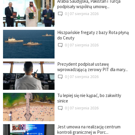
Arabia Saudyjska, Pakistan i Turcja
podpisały wspólną umowę...
0 |
07 sierpnia 2026
Hiszpańskie fregaty z bazy Rota płyną
do Ceuty
0 |
07 sierpnia 2026
Prezydent podpisał ustawę
wprowadzającą zerowy PIT dla mary...
0 |
07 sierpnia 2026
Tu lepiej się nie kąpać, bo zakwitły
sinice
0 |
07 sierpnia 2026
Jest umowa na realizację centrum
kontroli granicznej w Porc...