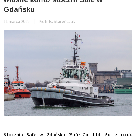
Gdańsku
11 marca 2019
|
Piotr B. Stareńczak
Stocznia Safe w Gdańsku (Safe Co. Ltd, Sp. z o.o.),