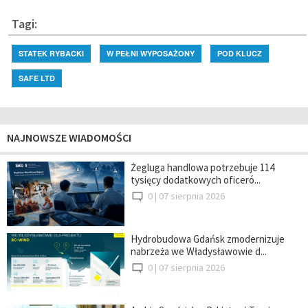
Tagi:
STATEK RYBACKI
W PEŁNI WYPOSAŻONY
POD KLUCZ
SAFE LTD
NAJNOWSZE WIADOMOŚCI
Żegluga handlowa potrzebuje 114
tysięcy dodatkowych oficeró...
0 |
07 sierpnia 2026
Hydrobudowa Gdańsk zmodernizuje
nabrzeża we Władysławowie d...
0 |
07 sierpnia 2026