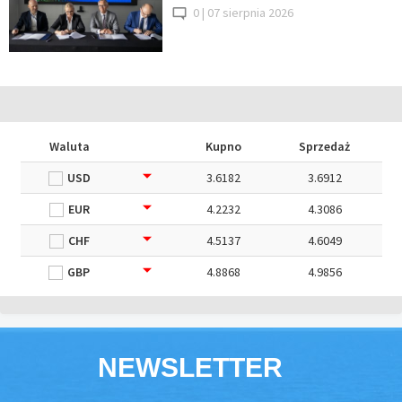
0 |
07 sierpnia 2026
Waluta
Kupno
Sprzedaż
USD
3.6182
3.6912
EUR
4.2232
4.3086
CHF
4.5137
4.6049
GBP
4.8868
4.9856
NEWSLETTER