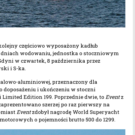
kolejny częściowo wyposażony kadłub
h dniach wodowaniu, jednostka o stoczniowym
dyni w czwartek, 8 października przez
ki i S-ka.
talowo-aluminiowej, przeznaczony dla
o doposażeniu i ukończeniu w stoczni
ii Limited Edition 199. Poprzednie dwie, to
Event
z
 zaprezentowano szerzej po raz pierwszy na
omiast
Event
zdobył nagrodę World Superyacht
otorowych o pojemności brutto 500 do 1299.