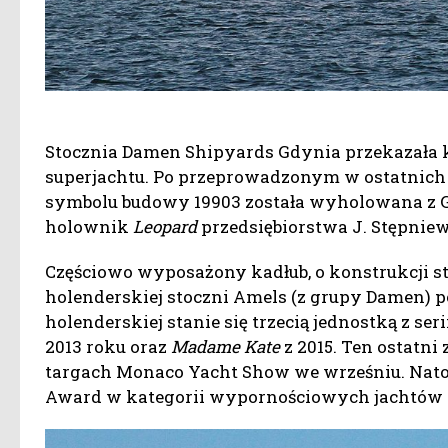
Stocznia Damen Shipyards Gdynia przekazała 
superjachtu. Po przeprowadzonym w ostatnic
symbolu budowy 19903 została wyholowana z G
holownik
Leopard
przedsiębiorstwa J. Stępniews
Częściowo wyposażony kadłub, o konstrukcji s
holenderskiej stoczni Amels (z grupy Damen) p
holenderskiej stanie się trzecią jednostką z ser
2013 roku oraz
Madame Kate
z 2015. Ten ostatni
targach Monaco Yacht Show we wrześniu. Nat
Award w kategorii wypornościowych jachtów m