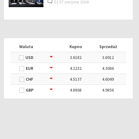
0 |
07 sierpnia 2026
Waluta
Kupno
Sprzedaż
USD
3.6182
3.6912
EUR
4.2232
4.3086
CHF
4.5137
4.6049
GBP
4.8868
4.9856