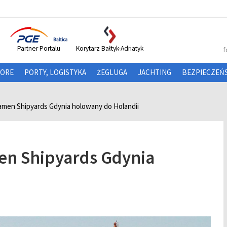
Partner Portalu
Korytarz Bałtyk-Adriatyk
f
HORE
PORTY, LOGISTYKA
ŻEGLUGA
JACHTING
BEZPIECZEŃ
amen Shipyards Gdynia holowany do Holandii
en Shipyards Gdynia