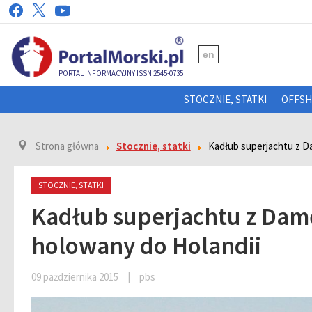
en
PORTAL INFORMACYJNY ISSN 2545-0735
STOCZNIE, STATKI
OFFS
Strona główna
Stocznie, statki
Kadłub superjachtu z D
STOCZNIE, STATKI
Kadłub superjachtu z Dam
holowany do Holandii
09 pażdziernika 2015
|
pbs