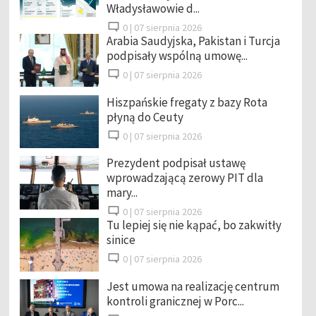
Władysławowie d...
0 |
07 sierpnia 2026
Arabia Saudyjska, Pakistan i Turcja
podpisały wspólną umowę...
0 |
07 sierpnia 2026
Hiszpańskie fregaty z bazy Rota
płyną do Ceuty
0 |
07 sierpnia 2026
Prezydent podpisał ustawę
wprowadzającą zerowy PIT dla
mary...
0 |
07 sierpnia 2026
Tu lepiej się nie kąpać, bo zakwitły
sinice
0 |
07 sierpnia 2026
Jest umowa na realizację centrum
kontroli granicznej w Porc...