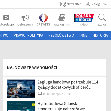
Newsletter
Zaloguj się
photo_camera
otorelacje
ogłoszenia
CREWING
katalog firm
sklep
szukaj
STWO
PRAWO, POLITYKA
RYBOŁÓWSTWO
INNE
HISTORIA
NAJNOWSZE WIADOMOŚCI
Żegluga handlowa potrzebuje 114
tysięcy dodatkowych oficeró...
0 |
07 sierpnia 2026
Hydrobudowa Gdańsk
zmodernizuje nabrzeża we