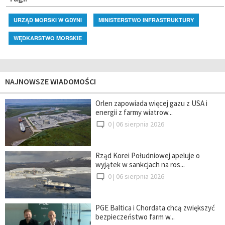
URZĄD MORSKI W GDYNI
MINISTERSTWO INFRASTRUKTURY
WĘDKARSTWO MORSKIE
NAJNOWSZE WIADOMOŚCI
Orlen zapowiada więcej gazu z USA i
energii z farmy wiatrow...
0 |
06 sierpnia 2026
Rząd Korei Południowej apeluje o
wyjątek w sankcjach na ros...
0 |
06 sierpnia 2026
PGE Baltica i Chordata chcą zwiększyć
bezpieczeństwo farm w...