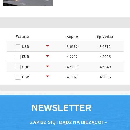
Waluta
Kupno
Sprzedaż
USD
3.6182
3.6912
EUR
4.2232
4.3086
CHF
4.5137
4.6049
GBP
4.8868
4.9856
NEWSLETTER
ZAPISZ SIĘ I BĄDŹ NA BIEŻĄCO! »