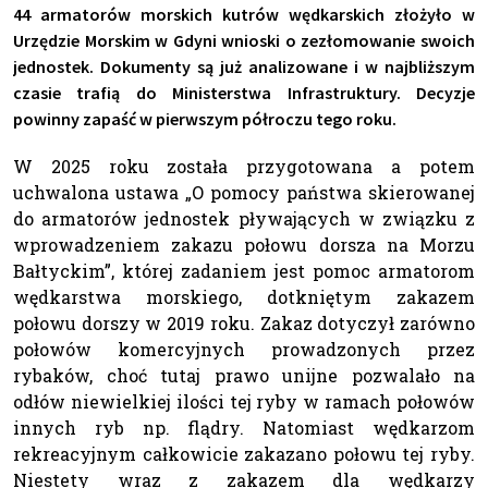
44 armatorów morskich kutrów wędkarskich złożyło w
Urzędzie Morskim w Gdyni wnioski o zezłomowanie swoich
jednostek. Dokumenty są już analizowane i w najbliższym
czasie trafią do Ministerstwa Infrastruktury. Decyzje
powinny zapaść w pierwszym półroczu tego roku.
W 2025 roku została przygotowana a potem
uchwalona ustawa „O pomocy państwa skierowanej
do armatorów jednostek pływających w związku z
wprowadzeniem zakazu połowu dorsza na Morzu
Bałtyckim”, której zadaniem jest pomoc armatorom
wędkarstwa morskiego, dotkniętym zakazem
połowu dorszy w 2019 roku. Zakaz dotyczył zarówno
połowów komercyjnych prowadzonych przez
rybaków, choć tutaj prawo unijne pozwalało na
odłów niewielkiej ilości tej ryby w ramach połowów
innych ryb np. flądry. Natomiast wędkarzom
rekreacyjnym całkowicie zakazano połowu tej ryby.
Niestety wraz z zakazem dla wędkarzy