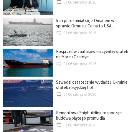
0 |
06 sierpnia 2026
Iran porozumiał się z Omanem w
sprawie Ormuzu. Co na to USA...
0 |
06 sierpnia 2026
Rosja znów zaatakowała cywilny statek
na Morzu Czarnym
0 |
06 sierpnia 2026
Szwedzi ostatecznie wydadzą Ukrainie
statek rosyjskiej flot...
0 |
06 sierpnia 2026
Remontowa Shipbuilding rozpoczęła
budowę piątego promu dla ...
0 |
06 sierpnia 2026