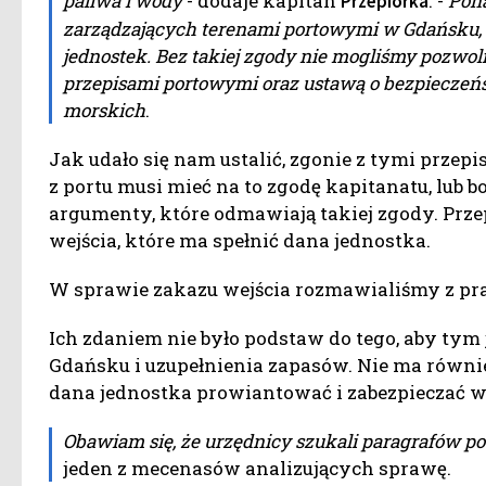
paliwa i wody
- dodaje kapitan
. -
Pona
Przepiórka
zarządzających terenami portowymi w Gdańsku, ż
jednostek. Bez takiej zgody nie mogliśmy pozwoli
przepisami portowymi oraz ustawą o bezpieczeńs
morskich
.
Jak udało się nam ustalić, zgonie z tymi przepi
z portu musi mieć na to zgodę kapitanatu, lub
argumenty, które odmawiają takiej zgody. Prz
wejścia, które ma spełnić dana jednostka.
W sprawie zakazu wejścia rozmawialiśmy z pr
Ich zdaniem nie było podstaw do tego, aby tym
Gdańsku i uzupełnienia zapasów. Nie ma równie
dana jednostka prowiantować i zabezpieczać w
Obawiam się, że urzędnicy szukali paragrafów po 
jeden z mecenasów analizujących sprawę.