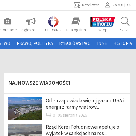
Newsletter
Zaloguj się
photo_camera
otorelacje
ogłoszenia
CREWING
katalog firm
sklep
szukaj
STWO
PRAWO, POLITYKA
RYBOŁÓWSTWO
INNE
HISTORIA
NAJNOWSZE WIADOMOŚCI
Orlen zapowiada więcej gazu z USA i
energii z farmy wiatrow...
0 |
06 sierpnia 2026
Rząd Korei Południowej apeluje o
wyjątek w sankcjach na ros...