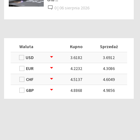
0 |
06 sierpnia 2026
Waluta
Kupno
Sprzedaż
USD
3.6182
3.6912
EUR
4.2232
4.3086
CHF
4.5137
4.6049
GBP
4.8868
4.9856