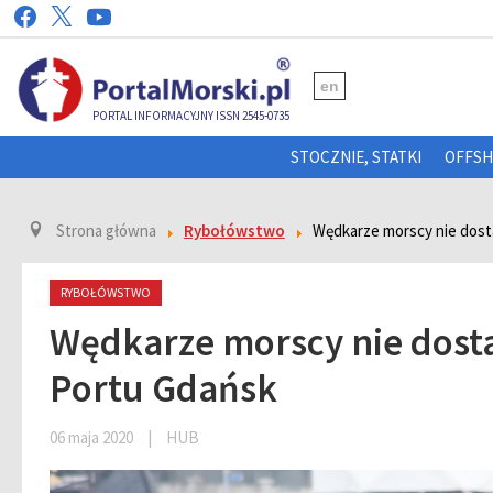
en
PORTAL INFORMACYJNY ISSN 2545-0735
STOCZNIE, STATKI
OFFS
Strona główna
Rybołówstwo
Wędkarze morscy nie dosta
RYBOŁÓWSTWO
Wędkarze morscy nie dosta
Portu Gdańsk
06 maja 2020
|
HUB