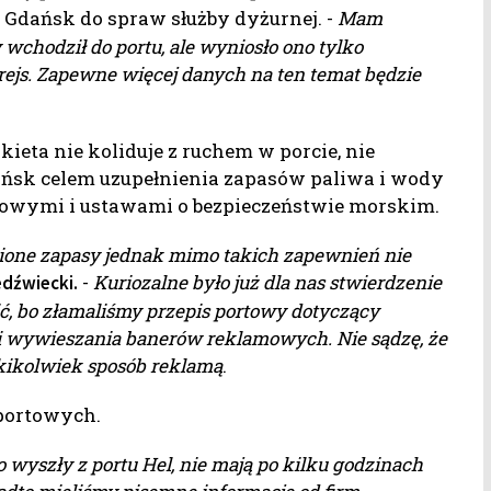
 Gdańsk do spraw służby dyżurnej. -
Mam
wchodził do portu, ale wyniosło ono tylko
rejs. Zapewne więcej danych na ten temat będzie
ieta nie koliduje z ruchem w porcie, nie
ńsk celem uzupełnienia zapasów paliwa i wody
rtowymi i ustawami o bezpieczeństwie morskim.
ione zapasy jednak mimo takich zapewnień nie
-
Kuriozalne było już dla nas stwierdzenie
edźwiecki.
ć, bo złamaliśmy przepis portowy dotyczący
 i wywieszania banerów reklamowych. Nie sądzę, że
akikolwiek sposób reklamą
.
 portowych.
no wyszły z portu Hel, nie mają po kilku godzinach