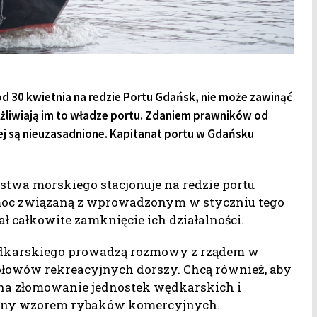
od 30 kwietnia na redzie Portu Gdańsk, nie może zawinąć
ożliwiają im to władze portu. Zdaniem prawników od
ej są nieuzasadnione. Kapitanat portu w Gdańsku
stwa morskiego stacjonuje na redzie portu
oc związaną z wprowadzonym w styczniu tego
 całkowite zamknięcie ich działalności.
ędkarskiego prowadzą rozmowy z rządem w
łowów rekreacyjnych dorszy. Chcą również, aby
na złomowanie jednostek wędkarskich i
ijny wzorem rybaków komercyjnych.