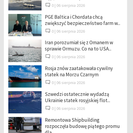
0 |
06 sierpnia 2026
PGE Baltica i Chordata chcą
zwiększyć bezpieczeństwo farm w...
0 |
06 sierpnia 2026
Iran porozumiał się z Omanem w
sprawie Ormuzu. Co na to USA...
0 |
06 sierpnia 2026
Rosja znów zaatakowała cywilny
statek na Morzu Czarnym
0 |
06 sierpnia 2026
Szwedzi ostatecznie wydadzą
Ukrainie statek rosyjskiej flot...
0 |
06 sierpnia 2026
Remontowa Shipbuilding
rozpoczęła budowę piątego promu
dla ...