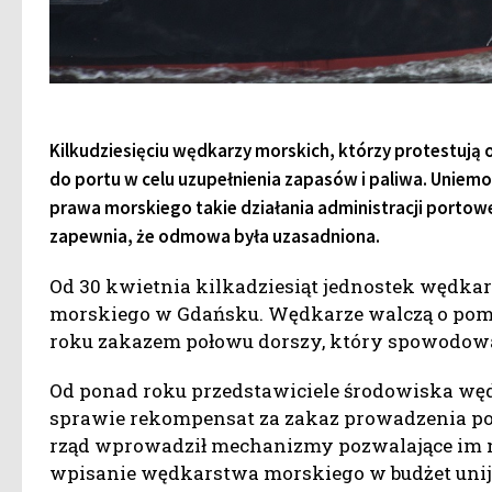
Kilkudziesięciu wędkarzy morskich, którzy protestują 
do portu w celu uzupełnienia zapasów i paliwa. Uniem
prawa morskiego takie działania administracji portow
zapewnia, że odmowa była uzasadniona.
Od 30 kwietnia kilkadziesiąt jednostek wędkar
morskiego w Gdańsku. Wędkarze walczą o pom
roku zakazem połowu dorszy, który spowodował
Od ponad roku przedstawiciele środowiska w
sprawie rekompensat za zakaz prowadzenia po
rząd wprowadził mechanizmy pozwalające im 
wpisanie wędkarstwa morskiego w budżet un