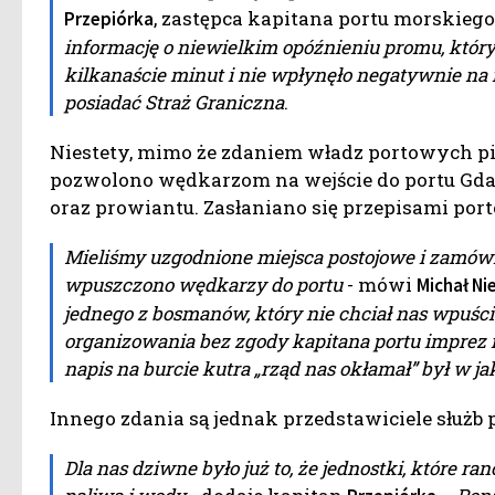
, zastępca kapitana portu morskiego
Przepiórka
informację o niewielkim opóźnieniu promu, który 
kilkanaście minut i nie wpłynęło negatywnie na 
posiadać Straż Graniczna
.
Niestety, mimo że zdaniem władz portowych pik
pozwolono wędkarzom na wejście do portu Gda
oraz prowiantu. Zasłaniano się przepisami po
Mieliśmy uzgodnione miejsca postojowe i zamów
wpuszczono wędkarzy do portu
- mówi
Michał Ni
jednego z bosmanów, który nie chciał nas wpuści
organizowania bez zgody kapitana portu imprez
napis na burcie kutra „rząd nas okłamał” był w j
Innego zdania są jednak przedstawiciele służb
Dla nas dziwne było już to, że jednostki, które ra