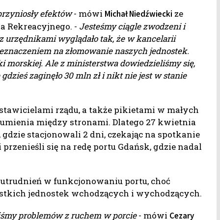
rzyniosły efektów
- mówi
ze
Michał Niedźwiecki
 Rekreacyjnego. -
Jesteśmy ciągle zwodzeni i
z urzędnikami wyglądało tak, że w kancelarii
rzeznaczeniem na złomowanie naszych jednostek.
morskiej. Ale z ministerstwa dowiedzieliśmy się,
gdzieś zaginęło 30 mln zł i nikt nie jest w stanie
stawicielami rządu, a także pikietami w małych
zumienia między stronami. Dlatego 27 kwietnia
gdzie stacjonowali 2 dni, czekając na spotkanie
przenieśli się na redę portu Gdańsk, gdzie nadal
e utrudnień w funkcjonowaniu portu, choć
stkich jednostek wchodzących i wychodzących.
liśmy problemów z ruchem w porcie
- mówi
Cezary