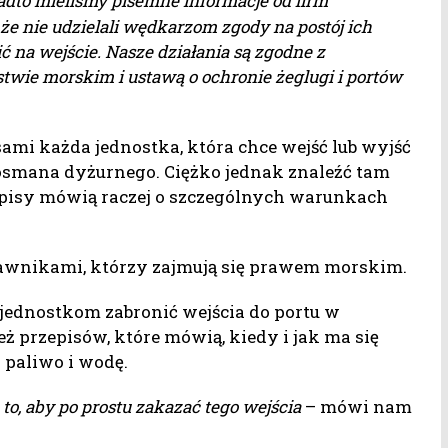
dto mieliśmy pisemne informacje od firm
e nie udzielali wędkarzom zgody na postój ich
ć na wejście. Nasze działania są zgodne z
twie morskim i ustawą o ochronie żeglugi i portów
sami każda jednostka, która chce wejść lub wyjść
 bosmana dyżurnego. Ciężko jednak znaleźć tam
episy mówią raczej o szczególnych warunkach
awnikami, którzy zajmują się prawem morskim.
 jednostkom zabronić wejścia do portu w
ż przepisów, które mówią, kiedy i jak ma się
 paliwo i wodę.
to, aby po prostu zakazać tego wejścia
– mówi nam