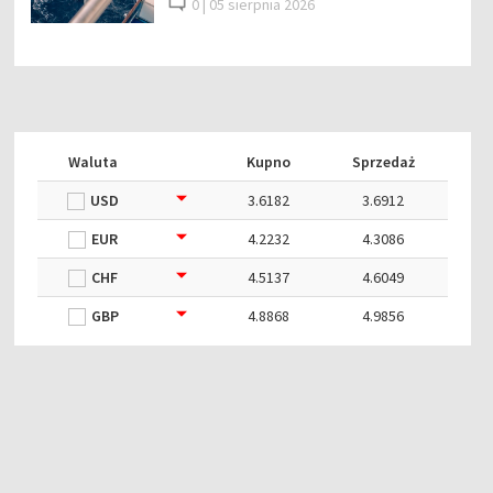
0 |
05 sierpnia 2026
Waluta
Kupno
Sprzedaż
USD
3.6182
3.6912
EUR
4.2232
4.3086
CHF
4.5137
4.6049
GBP
4.8868
4.9856