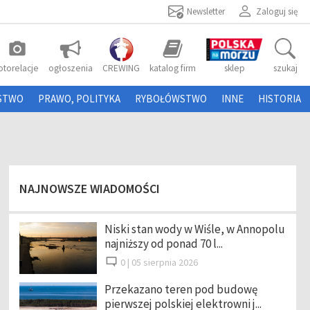
Newsletter
Zaloguj się
photo_camera
otorelacje
ogłoszenia
CREWING
katalog firm
sklep
szukaj
STWO
PRAWO, POLITYKA
RYBOŁÓWSTWO
INNE
HISTORIA
NAJNOWSZE WIADOMOŚCI
Niski stan wody w Wiśle, w Annopolu
najniższy od ponad 70 l...
0 |
05 sierpnia 2026
Przekazano teren pod budowę
pierwszej polskiej elektrowni j...