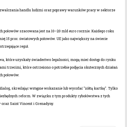
u zwalczania handlu ludźmi oraz poprawy warunków pracy w sektorze
ch połowów szacowana jest na 10–20 mld euro rocznie. Każdego roku
mniej 15 proc. światowych połowów. UE jako największy na świecie
trzegające reguł.
twa, które uzyskały świadectwo legalności, mogą mieć dostęp do rynku
mi trzecimi, które ostrzeżono o potrzebie podjęcia skutecznych działań
ch połowów.
log, skreślając wstępne wskazanie lub wycofać "żółtą kartkę". Tylko
iezbędnych reform. W związku z tym produkty rybołówstwa z tych
oraz Saint Vincent i Grenadyny.