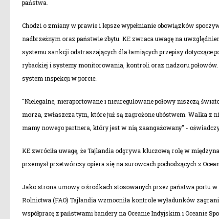
państwa.
Chodzi o zmiany w prawie i lepsze wypełnianie obowiązków spoczywaj
nadbrzeżnym oraz państwie zbytu. KE zwraca uwagę na uwzględnieni
systemu sankcji odstraszających dla łamiących przepisy dotyczące 
rybackiej i systemy monitorowania, kontroli oraz nadzoru połowów.
system inspekcji w porcie.
"Nielegalne, nieraportowane i nieuregulowane połowy niszczą świa
morza, zwłaszcza tym, które już są zagrożone ubóstwem. Walka z niel
mamy nowego partnera, który jest w nią zaangażowany" - oświadczył
KE zwróciła uwagę, że Tajlandia odgrywa kluczową rolę w między
przemysł przetwórczy opiera się na surowcach pochodzących z Oceanu
Jako strona umowy o środkach stosowanych przez państwa portu w 
Rolnictwa (FAO) Tajlandia wzmocniła kontrole wyładunków zagranic
współpracę z państwami bandery na Oceanie Indyjskim i Oceanie Sp