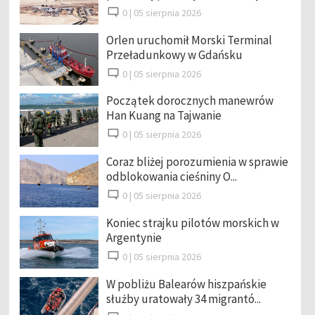
0 |
05 sierpnia 2026
Orlen uruchomił Morski Terminal
Przeładunkowy w Gdańsku
0 |
05 sierpnia 2026
Początek dorocznych manewrów
Han Kuang na Tajwanie
0 |
05 sierpnia 2026
Coraz bliżej porozumienia w sprawie
odblokowania cieśniny O...
0 |
05 sierpnia 2026
Koniec strajku pilotów morskich w
Argentynie
0 |
05 sierpnia 2026
W pobliżu Balearów hiszpańskie
służby uratowały 34 migrantó...