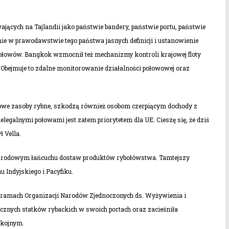
ących na Tajlandii jako państwie bandery, państwie portu, państwie
e w prawodawstwie tego państwa jasnych definicji i ustanowienie
połowów.
Bangkok wzmocnił też mechanizmy kontroli krajowej floty
 Obejmuje to zdalne monitorowanie działalności połowowej oraz
towe zasoby rybne, szkodzą również osobom czerpiącym dochody z
egalnymi połowami jest zatem priorytetem dla UE. Cieszę się, że dziś
 Vella.
narodowym łańcuchu dostaw produktów rybołówstwa. Tamtejszy
 Indyjskiego i Pacyfiku.
ramach Organizacji Narodów Zjednoczonych ds. Wyżywienia i
znych statków rybackich w swoich portach oraz zacieśniła
okojnym.