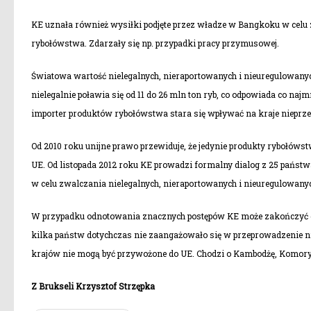
KE uznała również wysiłki podjęte przez władze w Bangkoku w cel
rybołówstwa. Zdarzały się np. przypadki pracy przymusowej.
Światowa wartość nielegalnych, nieraportowanych i nieuregulowany
nielegalnie poławia się od 11 do 26 mln ton ryb, co odpowiada co naj
importer produktów rybołówstwa stara się wpływać na kraje nieprzes
Od 2010 roku unijne prawo przewiduje, że jedynie produkty rybołóws
UE. Od listopada 2012 roku KE prowadzi formalny dialog z 25 państwa
w celu zwalczania nielegalnych, nieraportowanych i nieuregulowany
W przypadku odnotowania znacznych postępów KE może zakończyć dia
kilka państw dotychczas nie zaangażowało się w przeprowadzenie n
krajów nie mogą być przywożone do UE. Chodzi o Kambodżę, Komory 
Z Brukseli Krzysztof Strzępka