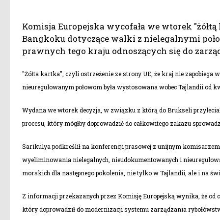
Komisja Europejska wycofała we wtorek "żółtą k
Bangkoku dotyczące walki z nielegalnymi po
prawnych tego kraju odnoszących się do zarz
"Żółta kartka", czyli ostrzeżenie ze strony UE, że kraj nie zapobie
nieuregulowanym połowom była wystosowana wobec Tajlandii od kwi
Wydana we wtorek decyzja, w związku z którą do Brukseli przyleciał
procesu, który mógłby doprowadzić do całkowitego zakazu sprowad
Sarikulya podkreślił na konferencji prasowej z unijnym komisarzem
wyeliminowania nielegalnych, nieudokumentowanych i nieuregulow
morskich dla następnego pokolenia, nie tylko w Tajlandii, ale i na św
Z informacji przekazanych przez Komisję Europejską wynika, że od c
który doprowadził do modernizacji systemu zarządzania rybołóws