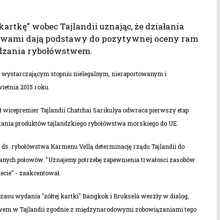
artkę" wobec Tajlandii uznając, że działania
łowami dają podstawy do pozytywnej oceny ram
ądzania rybołówstwem.
ga w wystarczającym stopniu nielegalnym, nieraportowanym i
etnia 2015 roku.
 wicepremier Tajlandii Chatchai Sarikulya odwraca pierwszy etap
zania produktów tajlandzkiego rybołówstwa morskiego do UE.
 ds. rybołówstwa Karmenu Vellą determinację rządu Tajlandii do
anych połowów. "Uznajemy potrzebę zapewnienia trwałości zasobów
iecie" - zaakcentował.
zasu wydania "żółtej kartki" Bangkok i Bruksela weszły w dialog,
twem w Tajlandii zgodnie z międzynarodowymi zobowiązaniami tego