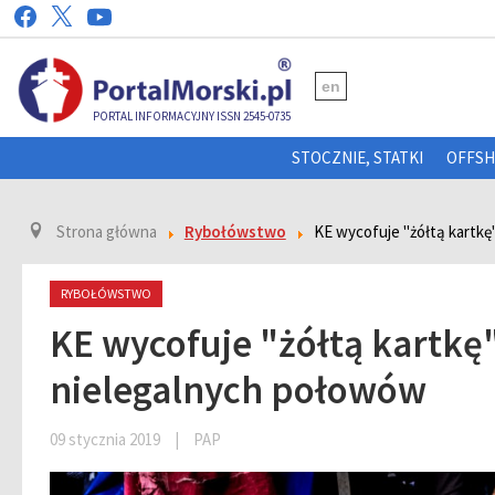
en
PORTAL INFORMACYJNY ISSN 2545-0735
STOCZNIE, STATKI
OFFS
Strona główna
Rybołówstwo
KE wycofuje "żółtą kartkę
RYBOŁÓWSTWO
KE wycofuje "żółtą kartkę
nielegalnych połowów
09 stycznia 2019
|
PAP