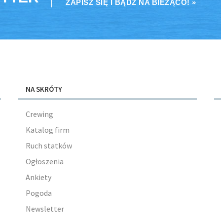
ZAPISZ SIĘ I BĄDŹ NA BIEŻĄCO! »
NA SKRÓTY
Crewing
Katalog firm
Ruch statków
Ogłoszenia
Ankiety
Pogoda
Newsletter