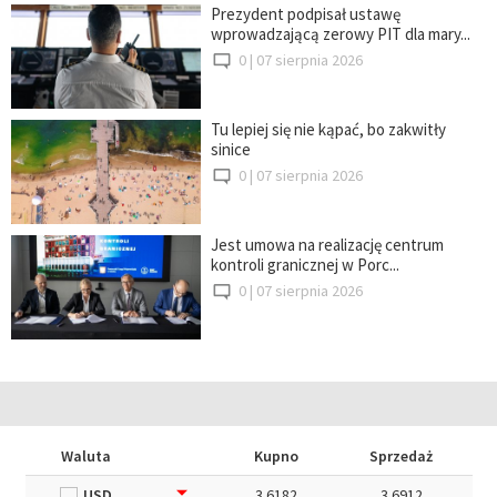
Prezydent podpisał ustawę
wprowadzającą zerowy PIT dla mary...
0 |
07 sierpnia 2026
Tu lepiej się nie kąpać, bo zakwitły
sinice
0 |
07 sierpnia 2026
Jest umowa na realizację centrum
kontroli granicznej w Porc...
0 |
07 sierpnia 2026
Waluta
Kupno
Sprzedaż
USD
3.6182
3.6912