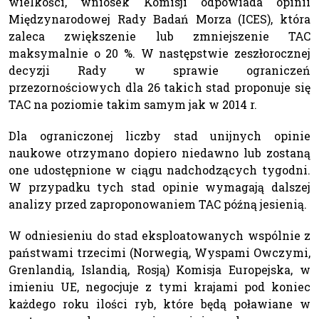
wielkości, wniosek Komisji odpowiada opinii
Międzynarodowej Rady Badań Morza (ICES), która
zaleca zwiększenie lub zmniejszenie TAC
maksymalnie o 20 %. W następstwie zeszłorocznej
decyzji Rady w sprawie ograniczeń
przezornościowych dla 26 takich stad proponuje się
TAC na poziomie takim samym jak w 2014 r.
Dla ograniczonej liczby stad unijnych opinie
naukowe otrzymano dopiero niedawno lub zostaną
one udostępnione w ciągu nadchodzących tygodni.
W przypadku tych stad opinie wymagają dalszej
analizy przed zaproponowaniem TAC późną jesienią.
W odniesieniu do stad eksploatowanych wspólnie z
państwami trzecimi (Norwegią, Wyspami Owczymi,
Grenlandią, Islandią, Rosją) Komisja Europejska, w
imieniu UE, negocjuje z tymi krajami pod koniec
każdego roku ilości ryb, które będą poławiane w