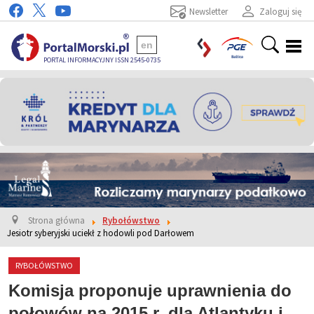
Newsletter
Zaloguj się
en
PORTAL INFORMACYJNY ISSN 2545-0735
Strona główna
Rybołówstwo
Jesiotr syberyjski uciekł z hodowli pod Darłowem
RYBOŁÓWSTWO
Komisja proponuje uprawnienia do
połowów na 2015 r. dla Atlantyku i