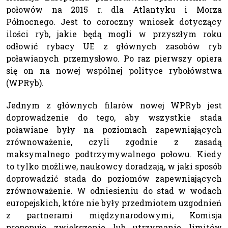
połowów na 2015 r. dla Atlantyku i Morza
Północnego. Jest to coroczny wniosek dotyczący
ilości ryb, jakie będą mogli w przyszłym roku
odłowić rybacy UE z głównych zasobów ryb
poławianych przemysłowo. Po raz pierwszy opiera
się on na nowej wspólnej polityce rybołówstwa
(WPRyb).
Jednym z głównych filarów nowej WPRyb jest
doprowadzenie do tego, aby wszystkie stada
poławiane były na poziomach zapewniających
zrównoważenie, czyli zgodnie z zasadą
maksymalnego podtrzymywalnego połowu. Kiedy
to tylko możliwe, naukowcy doradzają, w jaki sposób
doprowadzić stada do poziomów zapewniających
zrównoważenie. W odniesieniu do stad w wodach
europejskich, które nie były przedmiotem uzgodnień
z partnerami międzynarodowymi, Komisja
proponuje zwiększenie lub utrzymanie limitów