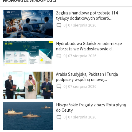
Żegluga handlowa potrzebuje 114
tysięcy dodatkowych oficeró...
0 |
07 sierpnia 2026
Hydrobudowa Gdańsk zmodernizuje
nabrzeża we Władysławowie d...
0 |
07 sierpnia 2026
Arabia Saudyjska, Pakistan i Turcja
podpisały wspólną umowę...
0 |
07 sierpnia 2026
Hiszpańskie fregaty z bazy Rota płyną
do Ceuty
0 |
07 sierpnia 2026