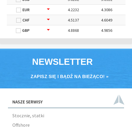
EUR
4.2232
4.3086
CHF
4.5137
4.6049
GBP
4.8868
4.9856
NEWSLETTER
ZAPISZ SIĘ I BĄDŹ NA BIEŻĄCO! »
NASZE SERWISY
Stocznie, statki
Offshore