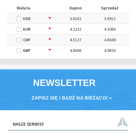
Waluta
Kupno
Sprzedaż
USD
3.6182
3.6912
EUR
4.2232
4.3086
CHF
4.5137
4.6049
GBP
4.8868
4.9856
NEWSLETTER
ZAPISZ SIĘ I BĄDŹ NA BIEŻĄCO! »
NASZE SERWISY