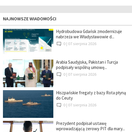
NAJNOWSZE WIADOMOŚCI
Hydrobudowa Gdańsk zmodernizuje
nabrzeża we Władysławowie d...
0 |
07 sierpnia 2026
Arabia Saudyjska, Pakistan i Turcja
podpisały wspólną umowę...
0 |
07 sierpnia 2026
Hiszpańskie fregaty z bazy Rota płyną
do Ceuty
0 |
07 sierpnia 2026
Prezydent podpisał ustawę
wprowadzającą zerowy PIT dla mary...