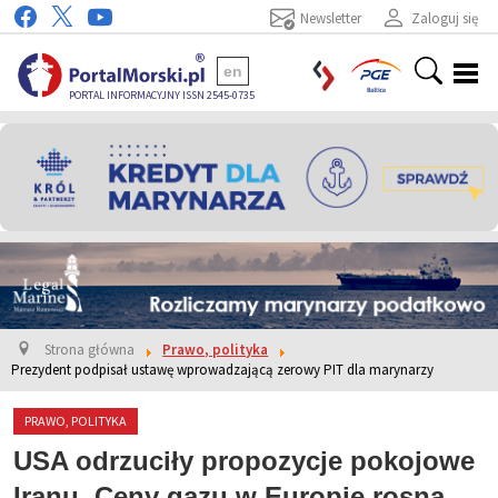
Newsletter
Zaloguj się
en
PORTAL INFORMACYJNY ISSN 2545-0735
Strona główna
Prawo, polityka
Prezydent podpisał ustawę wprowadzającą zerowy PIT dla marynarzy
PRAWO, POLITYKA
USA odrzuciły propozycje pokojowe
Iranu. Ceny gazu w Europie rosną