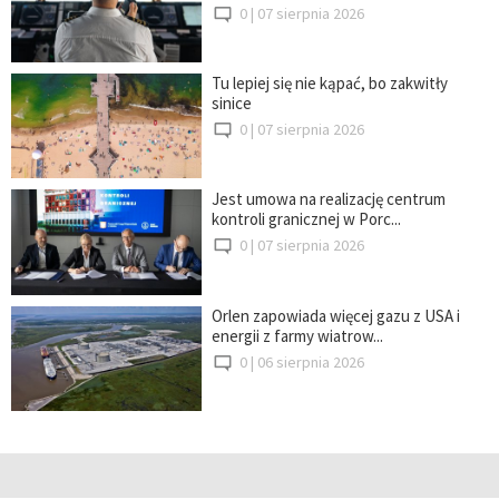
0 |
07 sierpnia 2026
Tu lepiej się nie kąpać, bo zakwitły
sinice
0 |
07 sierpnia 2026
Jest umowa na realizację centrum
kontroli granicznej w Porc...
0 |
07 sierpnia 2026
Orlen zapowiada więcej gazu z USA i
energii z farmy wiatrow...
0 |
06 sierpnia 2026