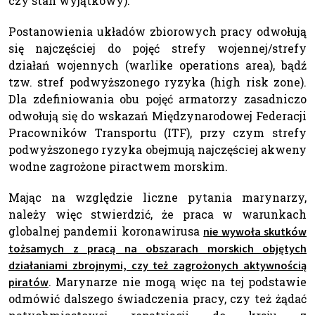
czy stan wyjątkowy).
Postanowienia układów zbiorowych pracy odwołują
się najczęściej do pojęć strefy wojennej/strefy
działań wojennych (warlike operations area), bądź
tzw. stref podwyższonego ryzyka (high risk zone).
Dla zdefiniowania obu pojęć armatorzy zasadniczo
odwołują się do wskazań Międzynarodowej Federacji
Pracowników Transportu (ITF), przy czym strefy
podwyższonego ryzyka obejmują najczęściej akweny
wodne zagrożone piractwem morskim.
Mając na względzie liczne pytania marynarzy,
należy więc stwierdzić, że praca w warunkach
globalnej pandemii koronawirusa
nie wywoła skutków
tożsamych z pracą na obszarach morskich objętych
działaniami zbrojnymi, czy też zagrożonych aktywnością
. Marynarze nie mogą więc na tej podstawie
piratów
odmówić dalszego świadczenia pracy, czy też żądać