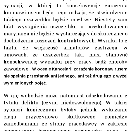
sytuacji, w której to konsekwencje zarażenia
koronawirusem będą tego rodzaju, że stwierdzenie
takiego uszczerbku będzie możliwe. Niestety sam
fakt wystąpienia uszczerbku u poszkodowanego
marynarza nie będzie wystarczający do skutecznego
dochodzenia roszczeń kontraktowych. Wynika to z
faktu, że większość armatorów zastrzega w
umowach, że uszczerbek taki musi stanowić
konsekwencję wypadku przy pracy, bądź choroby
zawodowej.
W ocenie Kancelarii zarażenie koronawirusem
nie spełnia przesłanek ani jednego, ani też drugiego z wyżej
wymienionych pojęć.
W grę wchodzić może natomiast odszkodowanie z
tytułu deliktu (czynu niedozwolonego). W takiej
sytuacji koniecznym byłoby jednak wykazanie
ciągu przyczynowo skutkowego pomiędzy
zaniedbaniami ze strony pracodawcy w zakresie
zapewnienia bezpiecznego środowiska pracy, a