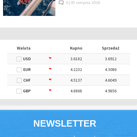
0 |
05 sierpnia 2026
Waluta
Kupno
Sprzedaż
USD
3.6182
3.6912
EUR
4.2232
4.3086
CHF
4.5137
4.6049
GBP
4.8868
4.9856
NEWSLETTER