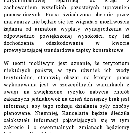
natychmiastowej repatriacji do kraju z
zachowaniem wszelkich pozostałych uprawnień
pracowniczych. Praca świadczona obecnie przez
marynarzy nie będzie się też wiązała z możliwością
żądania od armatora wypłaty wynagrodzenia w
odpowiednio powiększonej wysokości, czy też
dochodzenia odszkodowania w kwocie
przewyższającej standardowe zapisy kontraktowe.
W teorii możliwym jest uznanie, że terytorium
niektórych państw, w tym również ich wody
terytorialne, stanowią obszar na którym praca
wykonywana jest w szczególnych warunkach z
uwagi na zwiększone ryzyko nabycia chorób
zakaźnych, jednakowoż na dzień dzisiejszy brak jest
informacji, aby tego rodzaju działania były choćby
planowane. Niemniej, Kancelaria będzie śledziła
całokształt informacji pojawiających się w tym
zakresie i o ewentualnych zmianach będziemy