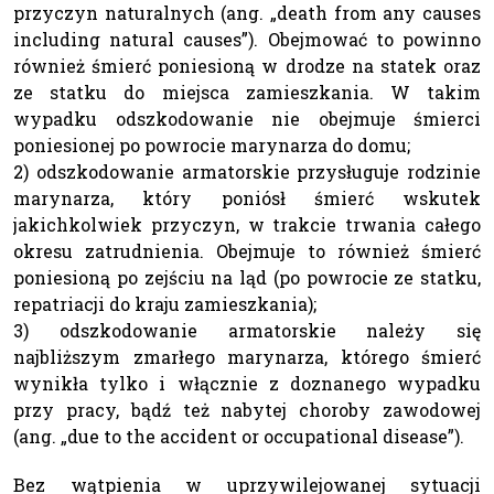
przyczyn naturalnych (ang. „death from any causes
including natural causes”). Obejmować to powinno
również śmierć poniesioną w drodze na statek oraz
ze statku do miejsca zamieszkania. W takim
wypadku odszkodowanie nie obejmuje śmierci
poniesionej po powrocie marynarza do domu;
2) odszkodowanie armatorskie przysługuje rodzinie
marynarza, który poniósł śmierć wskutek
jakichkolwiek przyczyn, w trakcie trwania całego
okresu zatrudnienia. Obejmuje to również śmierć
poniesioną po zejściu na ląd (po powrocie ze statku,
repatriacji do kraju zamieszkania);
3) odszkodowanie armatorskie należy się
najbliższym zmarłego marynarza, którego śmierć
wynikła tylko i włącznie z doznanego wypadku
przy pracy, bądź też nabytej choroby zawodowej
(ang. „due to the accident or occupational disease”).
Bez wątpienia w uprzywilejowanej sytuacji