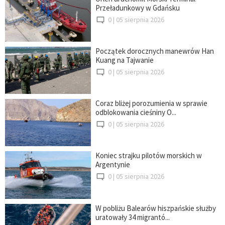
Przeładunkowy w Gdańsku
0 |
05 sierpnia 2026
Początek dorocznych manewrów Han
Kuang na Tajwanie
0 |
05 sierpnia 2026
Coraz bliżej porozumienia w sprawie
odblokowania cieśniny O...
0 |
05 sierpnia 2026
Koniec strajku pilotów morskich w
Argentynie
0 |
05 sierpnia 2026
W pobliżu Balearów hiszpańskie służby
uratowały 34 migrantó...