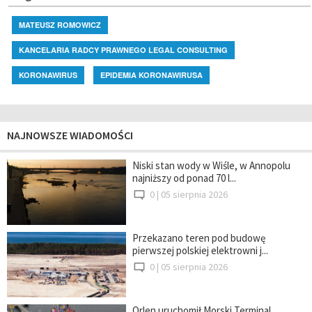
MATEUSZ ROMOWICZ
KANCELARIA RADCY PRAWNEGO LEGAL CONSULTING
KORONAWIRUS
EPIDEMIA KORONAWIRUSA
NAJNOWSZE WIADOMOŚCI
Niski stan wody w Wiśle, w Annopolu
najniższy od ponad 70 l...
0 |
05 sierpnia 2026
Przekazano teren pod budowę
pierwszej polskiej elektrowni j...
0 |
05 sierpnia 2026
Orlen uruchomił Morski Terminal