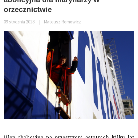
orzecznictwie
09 stycznia 2018
|
Mateusz Romowicz
Ulga abolicyjna na przestrzeni ostatnich kilku lat