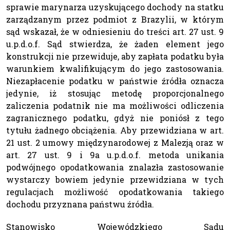
sprawie marynarza uzyskującego dochody na statku
zarządzanym przez podmiot z Brazylii, w którym
sąd wskazał, że w odniesieniu do treści art. 27 ust. 9
u.p.d.o.f. Sąd stwierdza, że żaden element jego
konstrukcji nie przewiduje, aby zapłata podatku była
warunkiem kwalifikującym do jego zastosowania.
Niezapłacenie podatku w państwie źródła oznacza
jedynie, iż stosując metodę proporcjonalnego
zaliczenia podatnik nie ma możliwości odliczenia
zagranicznego podatku, gdyż nie poniósł z tego
tytułu żadnego obciążenia. Aby przewidziana w art.
21 ust. 2 umowy międzynarodowej z Malezją oraz w
art. 27 ust. 9 i 9a u.p.d.o.f. metoda unikania
podwójnego opodatkowania znalazła zastosowanie
wystarczy bowiem jedynie przewidziana w tych
regulacjach możliwość opodatkowania takiego
dochodu przyznana państwu źródła.
Stanowisko Wojewódzkiego Sądu