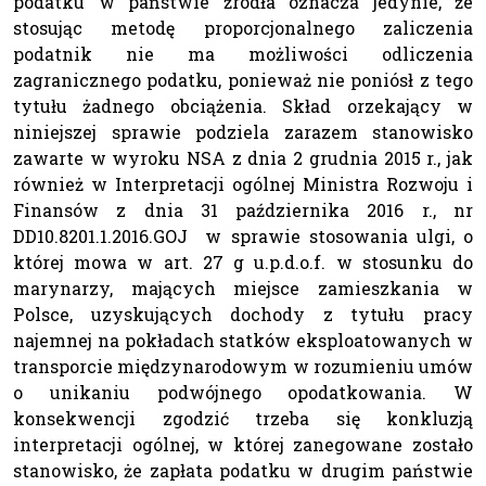
podatku w państwie źródła oznacza jedynie, że
stosując metodę proporcjonalnego zaliczenia
podatnik nie ma możliwości odliczenia
zagranicznego podatku, ponieważ nie poniósł z tego
tytułu żadnego obciążenia. Skład orzekający w
niniejszej sprawie podziela zarazem stanowisko
zawarte w wyroku NSA z dnia 2 grudnia 2015 r., jak
również w Interpretacji ogólnej Ministra Rozwoju i
Finansów z dnia 31 października 2016 r., nr
DD10.8201.1.2016.GOJ w sprawie stosowania ulgi, o
której mowa w art. 27 g u.p.d.o.f. w stosunku do
marynarzy, mających miejsce zamieszkania w
Polsce, uzyskujących dochody z tytułu pracy
najemnej na pokładach statków eksploatowanych w
transporcie międzynarodowym w rozumieniu umów
o unikaniu podwójnego opodatkowania. W
konsekwencji zgodzić trzeba się konkluzją
interpretacji ogólnej, w której zanegowane zostało
stanowisko, że zapłata podatku w drugim państwie