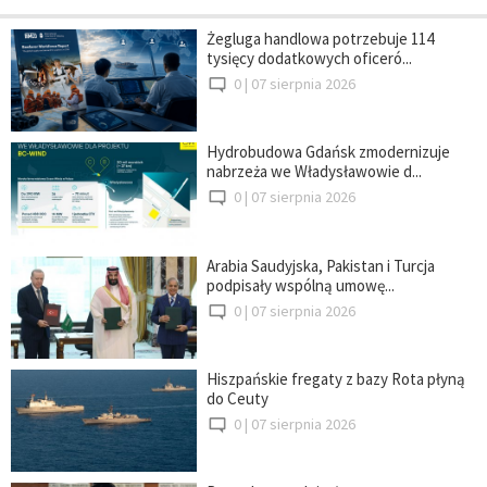
Żegluga handlowa potrzebuje 114
tysięcy dodatkowych oficeró...
0 |
07 sierpnia 2026
Hydrobudowa Gdańsk zmodernizuje
nabrzeża we Władysławowie d...
0 |
07 sierpnia 2026
Arabia Saudyjska, Pakistan i Turcja
podpisały wspólną umowę...
0 |
07 sierpnia 2026
Hiszpańskie fregaty z bazy Rota płyną
do Ceuty
0 |
07 sierpnia 2026