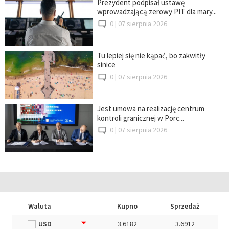
Prezydent podpisał ustawę
wprowadzającą zerowy PIT dla mary...
0 |
07 sierpnia 2026
Tu lepiej się nie kąpać, bo zakwitły
sinice
0 |
07 sierpnia 2026
Jest umowa na realizację centrum
kontroli granicznej w Porc...
0 |
07 sierpnia 2026
Waluta
Kupno
Sprzedaż
USD
3.6182
3.6912