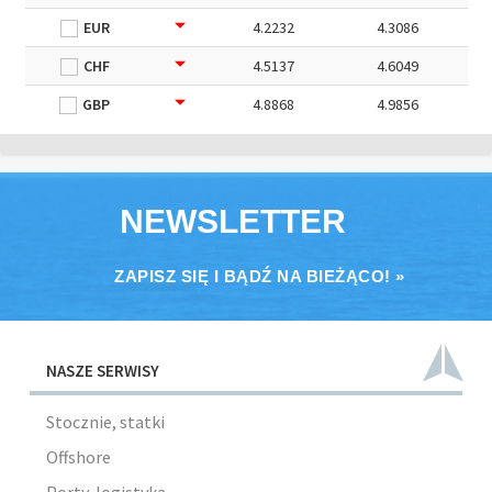
EUR
4.2232
4.3086
CHF
4.5137
4.6049
GBP
4.8868
4.9856
NEWSLETTER
ZAPISZ SIĘ I BĄDŹ NA BIEŻĄCO! »
NASZE SERWISY
Stocznie, statki
Offshore