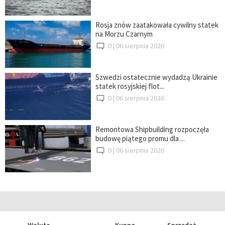
Rosja znów zaatakowała cywilny statek
na Morzu Czarnym
0 |
06 sierpnia 2026
Szwedzi ostatecznie wydadzą Ukrainie
statek rosyjskiej flot...
0 |
06 sierpnia 2026
Remontowa Shipbuilding rozpoczęła
budowę piątego promu dla ...
0 |
06 sierpnia 2026