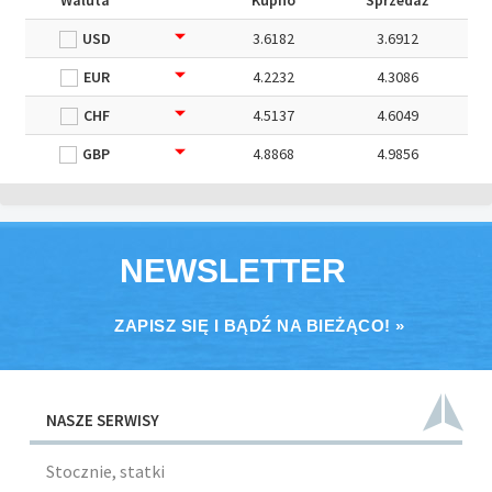
Waluta
Kupno
Sprzedaż
USD
3.6182
3.6912
EUR
4.2232
4.3086
CHF
4.5137
4.6049
GBP
4.8868
4.9856
NEWSLETTER
ZAPISZ SIĘ I BĄDŹ NA BIEŻĄCO! »
NASZE SERWISY
Stocznie, statki