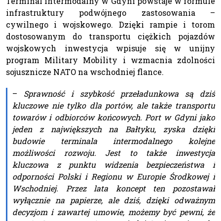
Terminal intermodalny w Gdyni powstaje w formule
infrastruktury podwójnego zastosowania –
cywilnego i wojskowego. Dzięki rampie i torom
dostosowanym do transportu ciężkich pojazdów
wojskowych inwestycja wpisuje się w unijny
program Military Mobility i wzmacnia zdolności
sojusznicze NATO na wschodniej flance.
–
Sprawność i szybkość przeładunkowa są dziś
kluczowe nie tylko dla portów, ale także transportu
towarów i odbiorców końcowych. Port w Gdyni jako
jeden z największych na Bałtyku, zyska dzięki
budowie terminala intermodalnego kolejne
możliwości rozwoju. Jest to także inwestycja
kluczowa z punktu widzenia bezpieczeństwa i
odporności Polski i Regionu w Europie Środkowej i
Wschodniej. Przez lata koncept ten pozostawał
wyłącznie na papierze, ale dziś, dzięki odważnym
decyzjom i zawartej umowie, możemy być pewni, że