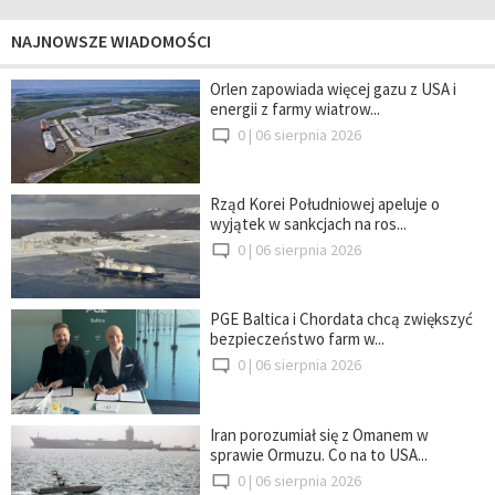
NAJNOWSZE WIADOMOŚCI
Orlen zapowiada więcej gazu z USA i
energii z farmy wiatrow...
0 |
06 sierpnia 2026
Rząd Korei Południowej apeluje o
wyjątek w sankcjach na ros...
0 |
06 sierpnia 2026
PGE Baltica i Chordata chcą zwiększyć
bezpieczeństwo farm w...
0 |
06 sierpnia 2026
Iran porozumiał się z Omanem w
sprawie Ormuzu. Co na to USA...
0 |
06 sierpnia 2026