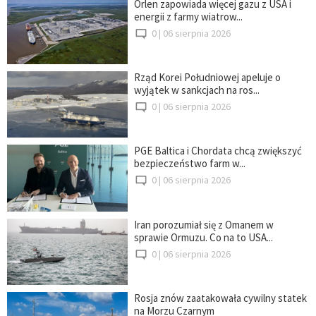
Orlen zapowiada więcej gazu z USA i
energii z farmy wiatrow...
0 |
06 sierpnia 2026
Rząd Korei Południowej apeluje o
wyjątek w sankcjach na ros...
0 |
06 sierpnia 2026
PGE Baltica i Chordata chcą zwiększyć
bezpieczeństwo farm w...
0 |
06 sierpnia 2026
Iran porozumiał się z Omanem w
sprawie Ormuzu. Co na to USA...
0 |
06 sierpnia 2026
Rosja znów zaatakowała cywilny statek
na Morzu Czarnym