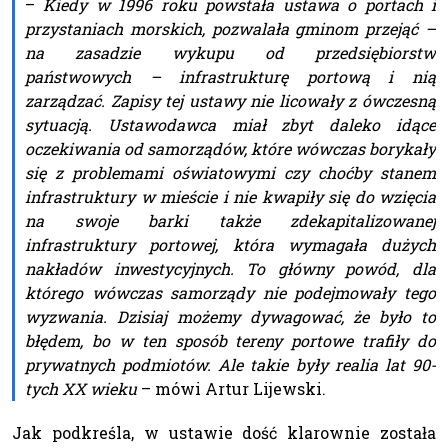
–
Kiedy w 1996 roku powstała ustawa o portach i
przystaniach morskich, pozwalała gminom przejąć –
na zasadzie wykupu od przedsiębiorstw
państwowych – infrastrukturę portową i nią
zarządzać. Zapisy tej ustawy nie licowały z ówczesną
sytuacją. Ustawodawca miał zbyt daleko idące
oczekiwania od samorządów, które wówczas borykały
się z problemami oświatowymi czy choćby stanem
infrastruktury w mieście i nie kwapiły się do wzięcia
na swoje barki także zdekapitalizowanej
infrastruktury portowej, która wymagała dużych
nakładów inwestycyjnych. To główny powód, dla
którego wówczas samorządy nie podejmowały tego
wyzwania. Dzisiaj możemy dywagować, że było to
błędem, bo w ten sposób tereny portowe trafiły do
prywatnych podmiotów. Ale takie były realia lat 90-
tych XX wieku
– mówi Artur Lijewski.
Jak podkreśla, w ustawie dość klarownie została