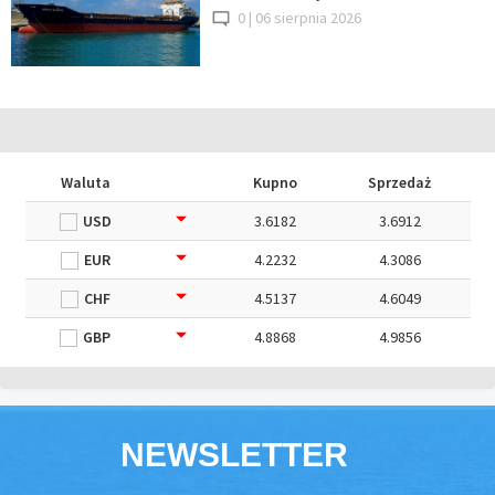
0 |
06 sierpnia 2026
Waluta
Kupno
Sprzedaż
USD
3.6182
3.6912
EUR
4.2232
4.3086
CHF
4.5137
4.6049
GBP
4.8868
4.9856
NEWSLETTER