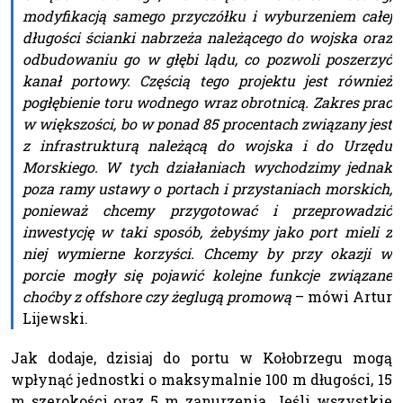
modyfikacją samego przyczółku i wyburzeniem całej
długości ścianki nabrzeża należącego do wojska oraz
odbudowaniu go w głębi lądu, co pozwoli poszerzyć
kanał portowy. Częścią tego projektu jest również
pogłębienie toru wodnego wraz obrotnicą. Zakres prac
w większości, bo w ponad 85 procentach związany jest
z infrastrukturą należącą do wojska i do Urzędu
Morskiego. W tych działaniach wychodzimy jednak
poza ramy ustawy o portach i przystaniach morskich,
ponieważ chcemy przygotować i przeprowadzić
inwestycję w taki sposób, żebyśmy jako port mieli z
niej wymierne korzyści. Chcemy by przy okazji w
porcie mogły się pojawić kolejne funkcje związane
choćby z offshore czy żeglugą promową
– mówi Artur
Lijewski.
Jak dodaje, dzisiaj do portu w Kołobrzegu mogą
wpłynąć jednostki o maksymalnie 100 m długości, 15
m szerokości oraz 5 m zanurzenia. Jeśli wszystkie