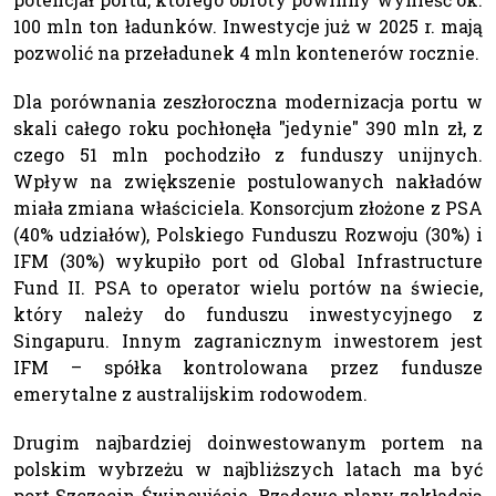
100 mln ton ładunków. Inwestycje już w 2025 r. mają
pozwolić na przeładunek 4 mln kontenerów rocznie.
Dla porównania zeszłoroczna modernizacja portu w
skali całego roku pochłonęła "jedynie" 390 mln zł, z
czego 51 mln pochodziło z funduszy unijnych.
Wpływ na zwiększenie postulowanych nakładów
miała zmiana właściciela. Konsorcjum złożone z PSA
(40% udziałów), Polskiego Funduszu Rozwoju (30%) i
IFM (30%) wykupiło port od Global Infrastructure
Fund II. PSA to operator wielu portów na świecie,
który należy do funduszu inwestycyjnego z
Singapuru. Innym zagranicznym inwestorem jest
IFM – spółka kontrolowana przez fundusze
emerytalne z australijskim rodowodem.
Drugim najbardziej doinwestowanym portem na
polskim wybrzeżu w najbliższych latach ma być
port Szczecin-Świnoujście. Rządowe plany zakładają