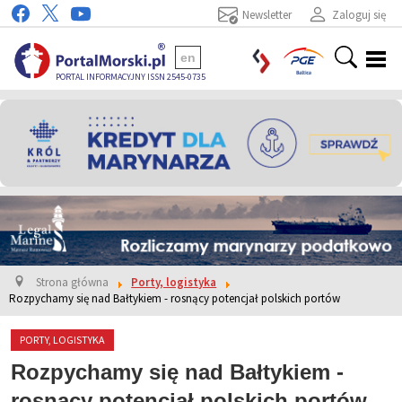
Newsletter
Zaloguj się
en
PORTAL INFORMACYJNY ISSN 2545-0735
Strona główna
Porty, logistyka
Rozpychamy się nad Bałtykiem - rosnący potencjał polskich portów
PORTY, LOGISTYKA
Rozpychamy się nad Bałtykiem -
rosnący potencjał polskich portów