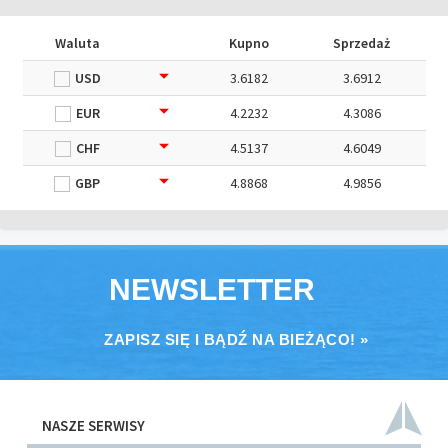
Waluta
Kupno
Sprzedaż
USD
3.6182
3.6912
EUR
4.2232
4.3086
CHF
4.5137
4.6049
GBP
4.8868
4.9856
NEWSLETTER
ZAPISZ SIĘ I BĄDŹ NA BIEŻĄCO! »
NASZE SERWISY