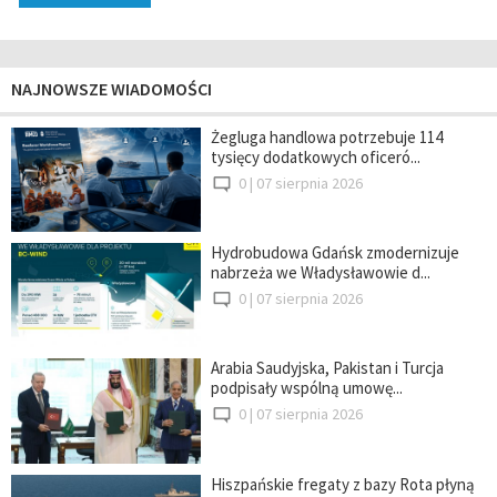
NAJNOWSZE WIADOMOŚCI
Żegluga handlowa potrzebuje 114
tysięcy dodatkowych oficeró...
0 |
07 sierpnia 2026
Hydrobudowa Gdańsk zmodernizuje
nabrzeża we Władysławowie d...
0 |
07 sierpnia 2026
Arabia Saudyjska, Pakistan i Turcja
podpisały wspólną umowę...
0 |
07 sierpnia 2026
Hiszpańskie fregaty z bazy Rota płyną