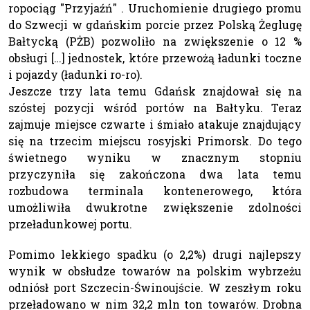
ropociąg "Przyjaźń" . Uruchomienie drugiego promu
do Szwecji w gdańskim porcie przez Polską Żeglugę
Bałtycką (PŻB) pozwoliło na zwiększenie o 12 %
obsługi […] jednostek, które przewożą ładunki toczne
i pojazdy (ładunki ro-ro).
Jeszcze trzy lata temu Gdańsk znajdował się na
szóstej pozycji wśród portów na Bałtyku. Teraz
zajmuje miejsce czwarte i śmiało atakuje znajdujący
się na trzecim miejscu rosyjski Primorsk. Do tego
świetnego wyniku w znacznym stopniu
przyczyniła się zakończona dwa lata temu
rozbudowa terminala kontenerowego, która
umożliwiła dwukrotne zwiększenie zdolności
przeładunkowej portu.
Pomimo lekkiego spadku (o 2,2%) drugi najlepszy
wynik w obsłudze towarów na polskim wybrzeżu
odniósł port Szczecin-Świnoujście. W zeszłym roku
przeładowano w nim 32,2 mln ton towarów. Drobna