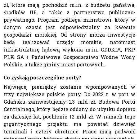
zł, które mają pochodzić m.in. z budżetu państwa,
środków UE, a także z partnerstwa publiczno-
prywatnego. Program podlega ministrowi, który w
danym czasie jest odpowiedzialny za kwestie
gospodarki morskiej. Od strony morza inwestycje
będą realizować urzędy morskie, natomiast
infrastrukturę lądową wykona m.in. GDDKiA, PKP
PLK SA i Państwowe Gospodarstwo Wodne Wody
Polskie, a także gminy miast portowych.
Co zyskają poszczególne porty?
Najwięcej pieniędzy zostanie wpompowanych w
trzy największe polskie porty. Do 2022 r. w port w
Gdańsku zainwestujemy 1,3 mld zł. Budowa Portu
Centralnego, który będzie oddany do użytku dopiero
za dziesięć lat, pochłonie 12 mld zł. W ramach tego
gigantycznego projektu ma powstać dziewięć
terminali i cztery obrotnice. Prace mają podwoić
potencjał portu, którego obroty powinny wynieść ok.