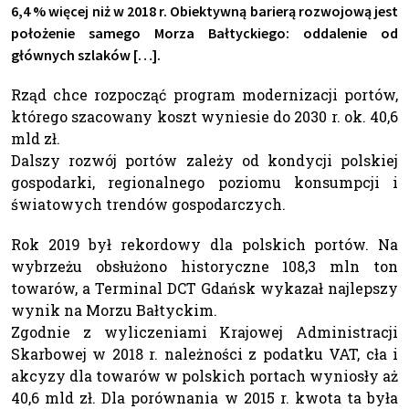
6,4 % więcej niż w 2018 r. Obiektywną barierą rozwojową jest
położenie samego Morza Bałtyckiego: oddalenie od
głównych szlaków […].
Rząd chce rozpocząć program modernizacji portów,
którego szacowany koszt wyniesie do 2030 r. ok. 40,6
mld zł.
Dalszy rozwój portów zależy od kondycji polskiej
gospodarki, regionalnego poziomu konsumpcji i
światowych trendów gospodarczych.
Rok 2019 był rekordowy dla polskich portów. Na
wybrzeżu obsłużono historyczne 108,3 mln ton
towarów, a Terminal DCT Gdańsk wykazał najlepszy
wynik na Morzu Bałtyckim.
Zgodnie z wyliczeniami Krajowej Administracji
Skarbowej w 2018 r. należności z podatku VAT, cła i
akcyzy dla towarów w polskich portach wyniosły aż
40,6 mld zł. Dla porównania w 2015 r. kwota ta była