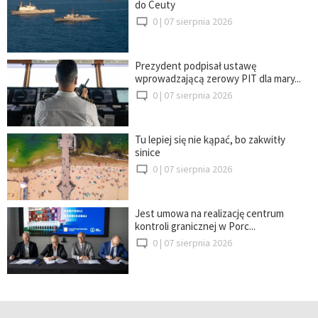
do Ceuty
0 |
07 sierpnia 2026
Prezydent podpisał ustawę
wprowadzającą zerowy PIT dla mary...
0 |
07 sierpnia 2026
Tu lepiej się nie kąpać, bo zakwitły
sinice
0 |
07 sierpnia 2026
Jest umowa na realizację centrum
kontroli granicznej w Porc...
0 |
07 sierpnia 2026