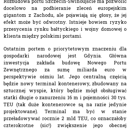
Rozbudowa portu Szczecin-Świnoujście ma pozwolić
docelowo na podbieranie zleceń europejskim
gigantom z Zachodu, ale pojawiają się głosy, że jej
efekt może być odwrotny. Istnieje bowiem ryzyko
przesycenia rynku bałtyckiego i wojny domowej o
klienta między polskimi portami.
Ostatnim portem o priorytetowym znaczeniu dla
gospodarki narodowej jest Gdynia. Główna
inwestycja zakłada budowę Nowego Portu
Zewnętrznego za sumę miliarda euro w
perspektywie ośmiu lat. Jego centralną częścią
będzie nowy terminal kontenerowy, zbudowany na
sztucznej wyspie, który będzie mógł obsługiwać
statki długie o zanurzeniu 16 m i pojemności 30 tys.
TEU (tak duże kontenerowce są na razie jedynie
projektowane). Terminal ma być w stanie
przeładowywać rocznie 2 mld TEU, co oznaczałoby
czterokrotne (sic!) zwiększenie jego obecnej