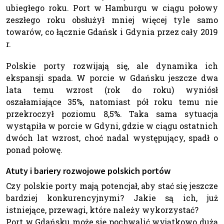
ubiegłego roku. Port w Hamburgu w ciągu połowy
zeszłego roku obsłużył mniej więcej tyle samo
towarów, co łącznie Gdańsk i Gdynia przez cały 2019
r.
Polskie porty rozwijają się, ale dynamika ich
ekspansji spada. W porcie w Gdańsku jeszcze dwa
lata temu wzrost (rok do roku) wyniósł
oszałamiające 35%, natomiast pół roku temu nie
przekroczył poziomu 8,5%. Taka sama sytuacja
wystąpiła w porcie w Gdyni, gdzie w ciągu ostatnich
dwóch lat wzrost, choć nadal występujący, spadł o
ponad połowę.
Atuty i bariery rozwojowe polskich portów
Czy polskie porty mają potencjał, aby stać się jeszcze
bardziej konkurencyjnymi? Jakie są ich, już
istniejące, przewagi, które należy wykorzystać?
Port w Gdańsku może się pochwalić wyjątkowo dużą