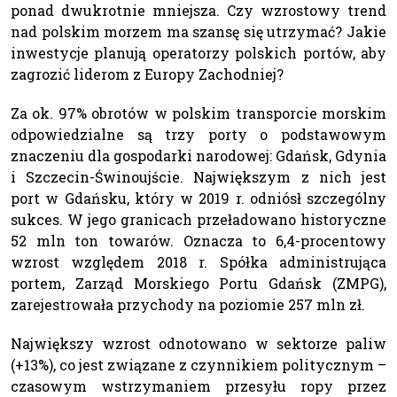
ponad dwukrotnie mniejsza. Czy wzrostowy trend
nad polskim morzem ma szansę się utrzymać? Jakie
inwestycje planują operatorzy polskich portów, aby
zagrozić liderom z Europy Zachodniej?
Za ok. 97% obrotów w polskim transporcie morskim
odpowiedzialne są trzy porty o podstawowym
znaczeniu dla gospodarki narodowej: Gdańsk, Gdynia
i Szczecin-Świnoujście. Największym z nich jest
port w Gdańsku, który w 2019 r. odniósł szczególny
sukces. W jego granicach przeładowano historyczne
52 mln ton towarów. Oznacza to 6,4-procentowy
wzrost względem 2018 r. Spółka administrująca
portem, Zarząd Morskiego Portu Gdańsk (ZMPG),
zarejestrowała przychody na poziomie 257 mln zł.
Największy wzrost odnotowano w sektorze paliw
(+13%), co jest związane z czynnikiem politycznym –
czasowym wstrzymaniem przesyłu ropy przez