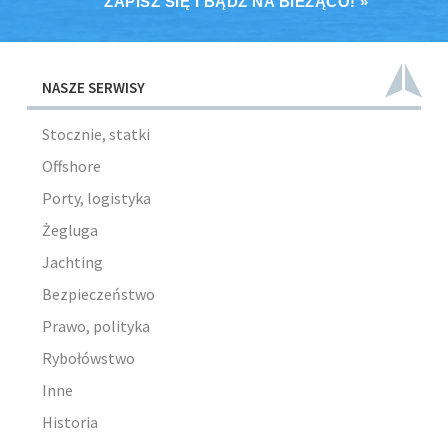
ZAPISZ SIĘ I BĄDŹ NA BIEŻĄCO! »
NASZE SERWISY
Stocznie, statki
Offshore
Porty, logistyka
Żegluga
Jachting
Bezpieczeństwo
Prawo, polityka
Rybołówstwo
Inne
Historia