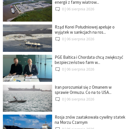
energii z farmy wiatrow...
0 |
06 sierpnia 2026
Rząd Korei Południowej apeluje o
wyjątek w sankcjach na ros...
0 |
06 sierpnia 2026
PGE Baltica i Chordata chcą zwiększyć
bezpieczeństwo farm w...
0 |
06 sierpnia 2026
Iran porozumiał się z Omanem w
sprawie Ormuzu. Co na to USA...
0 |
06 sierpnia 2026
Rosja znów zaatakowała cywilny statek
na Morzu Czarnym
0 |
06 sierpnia 2026