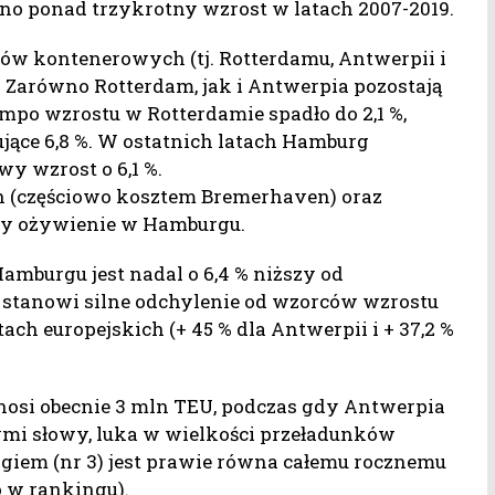
ano ponad trzykrotny wzrost w latach 2007-2019.
tów kontenerowych (tj. Rotterdamu, Antwerpii i
 Zarówno Rotterdam, jak i Antwerpia pozostają
empo wzrostu w Rotterdamie spadło do 2,1 %,
jące 6,8 %. W ostatnich latach Hamburg
wy wzrost o 6,1 %.
h (częściowo kosztem Bremerhaven) oraz
rły ożywienie w Hamburgu.
burgu jest nadal o 6,4 % niższy od
 stanowi silne odchylenie od wzorców wzrostu
 europejskich (+ 45 % dla Antwerpii i + 37,2 %
si obecnie 3 mln TEU, podczas gdy Antwerpia
ymi słowy, luka w wielkości przeładunków
iem (nr 3) jest prawie równa całemu rocznemu
 w rankingu).