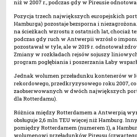
niż w 2007 r., podczas gdy w Pireusie odnotow
Pozycja trzech największych europejskich por
Hamburga) pozostaje bezsporna i niezagrożona.
na ścieżkach wzrostu z ostatnich lat, chociaż t
podczas gdy ruch w Antwerpii wzrósł o imponu
pozostawał w tyle, ale w 2019 r. odnotował zdro
Zmiany w rozkładach rejsów sojuszy liniowyc
program pogłębiania i poszerzania Łaby wspa
Jednak wolumen przeładunku kontenerów w Ham
rekordowego, przedkryzysowego roku 2007, co
zaobserwowanych w dwóch największych portach
dla Rotterdamu).
Różnica między Rotterdamem a Antwerpią wyno
obsługuje 2,6 mln TEU więcej niż Hamburg. Inn
pomiędzy Rotterdamem (numerem 1), a Hamburg
wolumenowi przeładunków Pireusu (czwartego