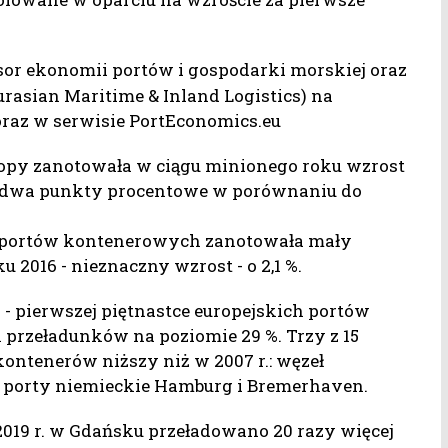
esor ekonomii portów i gospodarki morskiej oraz
urasian Maritime & Inland Logistics) na
raz w serwisie PortEconomics.eu
opy zanotowała w ciągu minionego roku wzrost
l dwa punkty procentowe w porównaniu do
h portów kontenerowych zanotowała mały
u 2016 - nieznaczny wzrost - o 2,1 %.
9 - pierwszej piętnastce europejskich portów
 przeładunków na poziomie 29 %. Trzy z 15
ontenerów niższy niż w 2007 r.: węzeł
z porty niemieckie Hamburg i Bremerhaven.
2019 r. w Gdańsku przeładowano 20 razy więcej