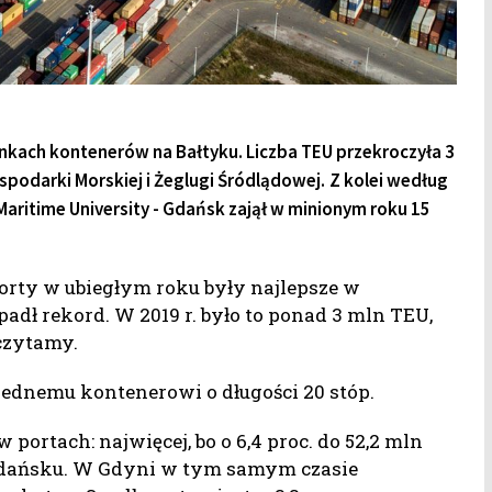
unkach kontenerów na Bałtyku. Liczba TEU przekroczyła 3
podarki Morskiej i Żeglugi Śródlądowej.
Z kolei według
ritime University - Gdańsk zajął w minionym roku 15
porty w ubiegłym roku były najlepsze w
dł rekord. W 2019 r. było to ponad 3 mln TEU,
 czytamy.
jednemu kontenerowi o długości 20 stóp.
portach: najwięcej, bo o 6,4 proc. do 52,2 mln
 Gdańsku. W Gdyni w tym samym czasie