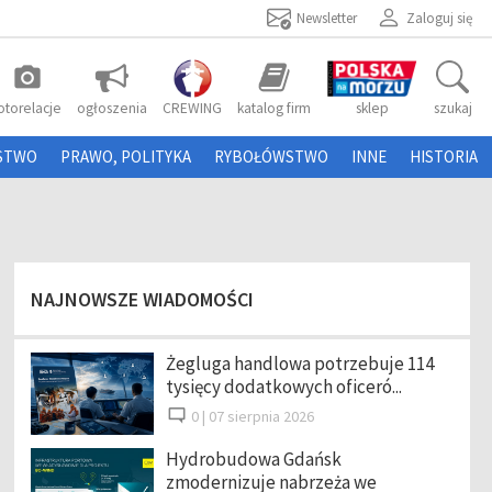
Newsletter
Zaloguj się
photo_camera
otorelacje
ogłoszenia
CREWING
katalog firm
sklep
szukaj
STWO
PRAWO, POLITYKA
RYBOŁÓWSTWO
INNE
HISTORIA
NAJNOWSZE WIADOMOŚCI
Żegluga handlowa potrzebuje 114
tysięcy dodatkowych oficeró...
0 |
07 sierpnia 2026
Hydrobudowa Gdańsk
zmodernizuje nabrzeża we