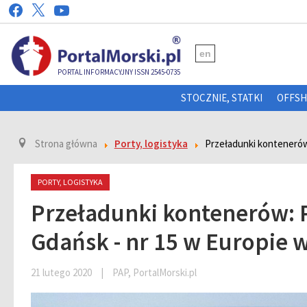
en
PORTAL INFORMACYJNY ISSN 2545-0735
STOCZNIE, STATKI
OFFS
Strona główna
Porty, logistyka
Przeładunki kontenerów: 
PORTY, LOGISTYKA
Przeładunki kontenerów: Po
Gdańsk - nr 15 w Europie w
21 lutego 2020
|
PAP, PortalMorski.pl