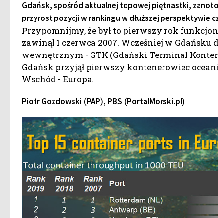
Gdańsk, spośród aktualnej topowej piętnastki, zanot
przyrost pozycji w rankingu w dłuższej perspektywie cz
Przypomnijmy, że był to pierwszy rok funkcjo
zawinął 1 czerwca 2007. Wcześniej w Gdańsku d
wewnętrznym - GTK (Gdański Terminal Kontenero
Gdańsk przyjął pierwszy kontenerowiec ocean
Wschód - Europa.
(
)
(
)
Piotr Gozdowski
PAP
,
PBS
PortalMorski.pl