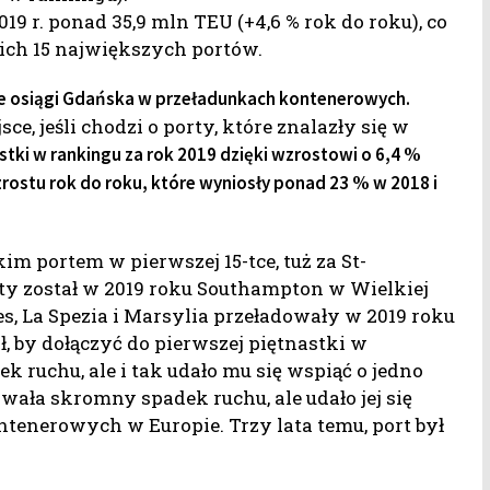
9 r. ponad 35,9 mln TEU (+4,6 % rok do roku), co
ich 15 największych portów.
 osiągi Gdańska w przeładunkach kontenerowych.
e, jeśli chodzi o porty, które znalazły się w
tki w rankingu za rok 2019 dzięki wzrostowi o 6,4 %
rostu rok do roku, które wyniosły ponad 23 % w 2018 i
m portem w pierwszej 15-tce, tuż za St-
ęty został w 2019 roku Southampton w Wielkiej
s, La Spezia i Marsylia przeładowały w 2019 roku
, by dołączyć do pierwszej piętnastki w
 ruchu, ale i tak udało mu się wspiąć o jedno
ała skromny spadek ruchu, ale udało jej się
tenerowych w Europie. Trzy lata temu, port był