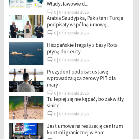
Władysławowie d...
0 |
07 sierpnia 2026
Arabia Saudyjska, Pakistan i Turcja
podpisały wspólną umowę...
0 |
07 sierpnia 2026
Hiszpańskie fregaty z bazy Rota
płyną do Ceuty
0 |
07 sierpnia 2026
Prezydent podpisał ustawę
wprowadzającą zerowy PIT dla
mary...
0 |
07 sierpnia 2026
Tu lepiej się nie kąpać, bo zakwitły
sinice
0 |
07 sierpnia 2026
Jest umowa na realizację centrum
kontroli granicznej w Porc...