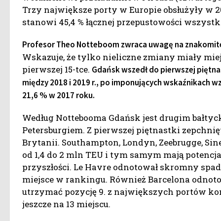
Trzy największe porty w Europie obsłużyły w 201
stanowi 45,4 % łącznej przepustowości wszystk
Profesor Theo Notteboom zwraca uwagę na znakomite
Wskazuje, że tylko nieliczne zmiany miały miejsc
pierwszej 15-tce.
Gdańsk wszedł do pierwszej piętnas
między 2018 i 2019 r., po imponujących wskaźnikach wz
21,6 % w 2017 roku.
Według Nottebooma Gdańsk jest drugim bałtycki
Petersburgiem. Z pierwszej piętnastki zepchni
Brytanii. Southampton, Londyn, Zeebrugge, Sine
od 1,4 do 2 mln TEU i tym samym mają potencjał
przyszłości. Le Havre odnotował skromny spadek
miejsce w rankingu. Również Barcelona odnotow
utrzymać pozycję 9. z największych portów kon
jeszcze na 13 miejscu.