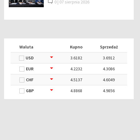
0 |
07 sierpnia 2026
Waluta
Kupno
Sprzedaż
USD
3.6182
3.6912
EUR
4.2232
4.3086
CHF
4.5137
4.6049
GBP
4.8868
4.9856