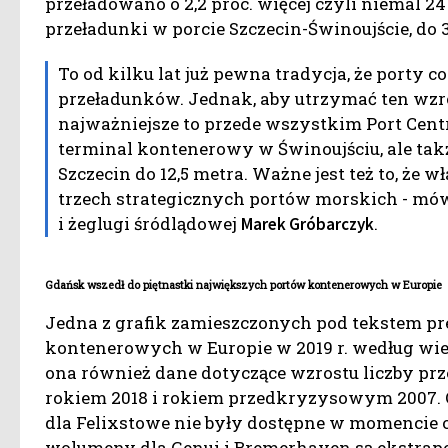
przeładowano o 2,2 proc. więcej czyli niemal 24 
przeładunki w porcie Szczecin-Świnoujście, do 3
To od kilku lat już pewna tradycja, że porty co 
przeładunków. Jednak, aby utrzymać ten wzro
najważniejsze to przede wszystkim Port Cent
terminal kontenerowy w Świnoujściu, ale tak
Szczecin do 12,5 metra. Ważne jest też to, że 
trzech strategicznych portów morskich - mów
i żeglugi śródlądowej
.
Marek Gróbarczyk
Gdańsk wszedł do piętnastki największych portów kontenerowych w Europie
Jedna z grafik zamieszczonych pod tekstem pr
kontenerowych w Europie w 2019 r. według wi
ona również dane dotyczące wzrostu liczby p
rokiem 2018 i rokiem przedkryzysowym 2007. 
dla Felixstowe nie były dostępne w momencie 
wolumeny dla Genui i Bremerhaven są ekstrapo