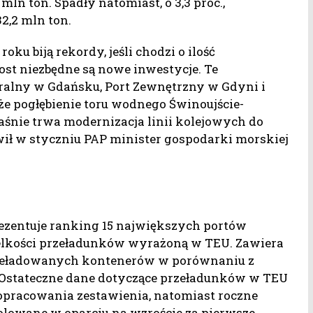
mln ton. Spadły natomiast, o 3,3 proc.,
2,2 mln ton.
roku biją rekordy, jeśli chodzi o ilość
st niezbędne są nowe inwestycje. Te
ralny w Gdańsku, Port Zewnętrzny w Gdyni i
że pogłębienie toru wodnego Świnoujście-
właśnie trwa modernizacja linii kolejowych do
ił w styczniu PAP minister gospodarki morskiej
ezentuje ranking 15 największych portów
elkości przeładunków wyrażoną w TEU. Zawiera
rzeładowanych kontenerów w porównaniu z
Ostateczne dane dotyczące przeładunków w TEU
opracowania zestawienia, natomiast roczne
lowane w oparciu na wzroście za pierwsze