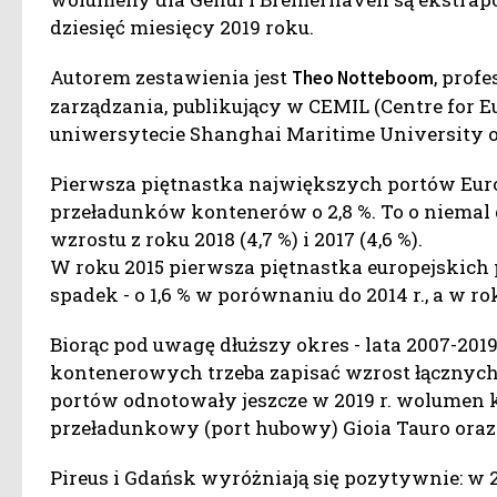
dziesięć miesięcy 2019 roku.
Autorem zestawienia jest
, prof
Theo Notteboom
zarządzania, publikujący w CEMIL (Centre for E
uniwersytecie Shanghai Maritime University o
Pierwsza piętnastka największych portów Eur
przeładunków kontenerów o 2,8 %. To o niema
wzrostu z roku 2018 (4,7 %) i 2017 (4,6 %).
W roku 2015 pierwsza piętnastka europejskic
spadek - o 1,6 % w porównaniu do 2014 r., a w rok
Biorąc pod uwagę dłuższy okres - lata 2007-201
kontenerowych trzeba zapisać wzrost łącznych
portów odnotowały jeszcze w 2019 r. wolumen k
przeładunkowy (port hubowy) Gioia Tauro ora
Pireus i Gdańsk wyróżniają się pozytywnie: w 