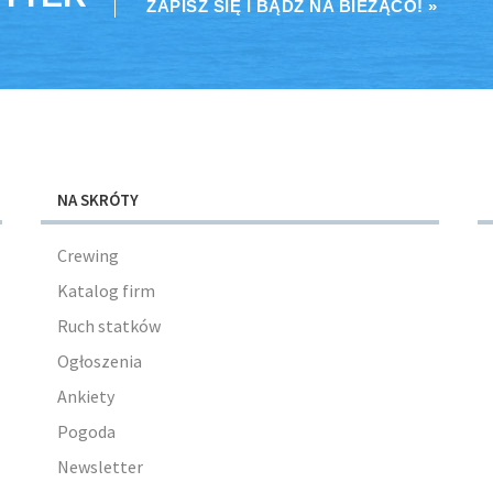
ZAPISZ SIĘ I BĄDŹ NA BIEŻĄCO! »
NA SKRÓTY
Crewing
Katalog firm
Ruch statków
Ogłoszenia
Ankiety
Pogoda
Newsletter