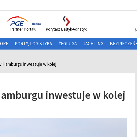
Partner Portalu
Korytarz Bałtyk-Adriatyk
f
HORE
PORTY, LOGISTYKA
ŻEGLUGA
JACHTING
BEZPIECZEŃ
w Hamburgu inwestuje w kolej
amburgu inwestuje w kolej