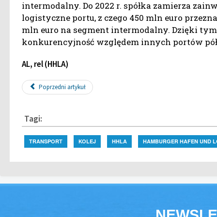
intermodalny. Do 2022 r. spółka zamierza zain
logistyczne portu, z czego 450 mln euro przez
mln euro na segment intermodalny. Dzięki tym
konkurencyjność względem innych portów pół
AL, rel (HHLA)
Poprzedni artykuł
Tagi:
TRANSPORT
KOLEJ
HHLA
HAMBURGER HAFEN UND L
NEWSLE