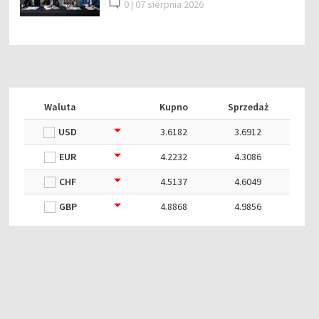
0 |
07 sierpnia 2026
Waluta
Kupno
Sprzedaż
USD
3.6182
3.6912
EUR
4.2232
4.3086
CHF
4.5137
4.6049
GBP
4.8868
4.9856