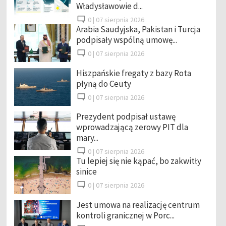
Władysławowie d...
0 |
07 sierpnia 2026
Arabia Saudyjska, Pakistan i Turcja
podpisały wspólną umowę...
0 |
07 sierpnia 2026
Hiszpańskie fregaty z bazy Rota
płyną do Ceuty
0 |
07 sierpnia 2026
Prezydent podpisał ustawę
wprowadzającą zerowy PIT dla
mary...
0 |
07 sierpnia 2026
Tu lepiej się nie kąpać, bo zakwitły
sinice
0 |
07 sierpnia 2026
Jest umowa na realizację centrum
kontroli granicznej w Porc...