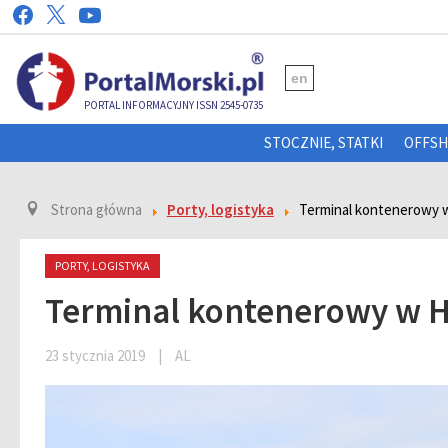
en
PORTAL INFORMACYJNY ISSN 2545-0735
STOCZNIE, STATKI
OFFS
Strona główna
Porty, logistyka
Terminal kontenerowy 
PORTY, LOGISTYKA
Terminal kontenerowy w H
23 stycznia 2019
|
AL