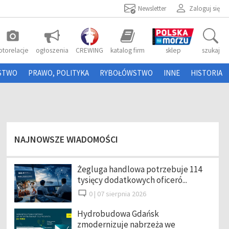
Newsletter
Zaloguj się
photo_camera
otorelacje
ogłoszenia
CREWING
katalog firm
sklep
szukaj
STWO
PRAWO, POLITYKA
RYBOŁÓWSTWO
INNE
HISTORIA
NAJNOWSZE WIADOMOŚCI
Żegluga handlowa potrzebuje 114
tysięcy dodatkowych oficeró...
0 |
07 sierpnia 2026
Hydrobudowa Gdańsk
zmodernizuje nabrzeża we