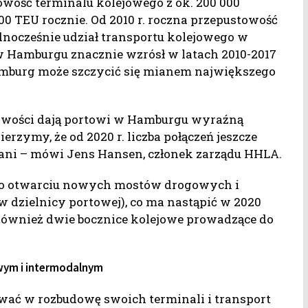
wość terminalu kolejowego z ok. 200 000
0 TEU rocznie. Od 2010 r. roczna przepustowość
ednocześnie udział transportu kolejowego w
Hamburgu znacznie wzrósł w latach 2010-2017
 Hamburg może szczycić się mianem największego
tliwości dają portowi w Hamburgu wyraźną
zymy, że od 2020 r. liczba połączeń jeszcze
ani – mówi Jens Hansen, członek zarządu HHLA.
 po otwarciu nowych mostów drogowych i
 dzielnicy portowej), co ma nastąpić w 2020
e również dwie bocznice kolejowe prowadzące do
wym i intermodalnym
wać w rozbudowę swoich terminali i transport