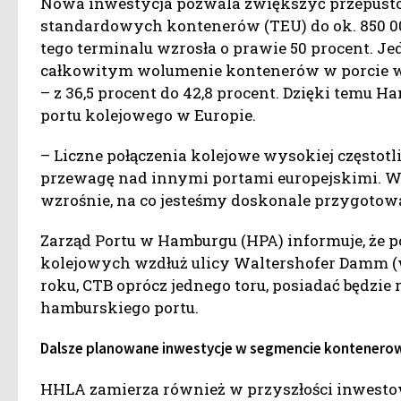
Nowa inwestycja pozwala zwiększyć przepusto
standardowych kontenerów (TEU) do ok. 850 00
tego terminalu wzrosła o prawie 50 procent. J
całkowitym wolumenie kontenerów w porcie w 
– z 36,5 procent do 42,8 procent. Dzięki temu
portu kolejowego w Europie.
– Liczne połączenia kolejowe wysokiej często
przewagę nad innymi portami europejskimi. Wier
wzrośnie, na co jesteśmy doskonale przygotow
Zarząd Portu w Hamburgu (HPA) informuje, że
kolejowych wzdłuż ulicy Waltershofer Damm (w
roku, CTB oprócz jednego toru, posiadać będzi
hamburskiego portu.
Dalsze planowane inwestycje w segmencie kontenero
HHLA zamierza również w przyszłości inwesto