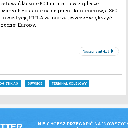
westować łącznie 800 mln euro w zaplecze
naczonych zostanie na segment kontenerów, a 350
 inwestycją HHLA zamierza jeszcze zwiększyć
nocnej Europy.
Następny artykuł
OGISTIK AG
SUWNICE
TERMINAL KOLEJOWY
NIE CHCESZ PRZEGAPIĆ NAJNOWSZYC
TTER