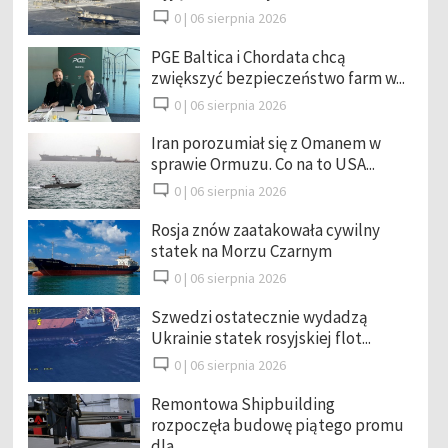
0 |
06 sierpnia 2026
PGE Baltica i Chordata chcą
zwiększyć bezpieczeństwo farm w...
0 |
06 sierpnia 2026
Iran porozumiał się z Omanem w
sprawie Ormuzu. Co na to USA...
0 |
06 sierpnia 2026
Rosja znów zaatakowała cywilny
statek na Morzu Czarnym
0 |
06 sierpnia 2026
Szwedzi ostatecznie wydadzą
Ukrainie statek rosyjskiej flot...
0 |
06 sierpnia 2026
Remontowa Shipbuilding
rozpoczęła budowę piątego promu
dla ...