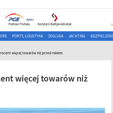
Partner Portalu
Korytarz Bałtyk-Adriatyk
f
HORE
PORTY, LOGISTYKA
ŻEGLUGA
JACHTING
BEZPIECZEŃ
rocent więcej towarów niż przed rokiem
ent więcej towarów niż