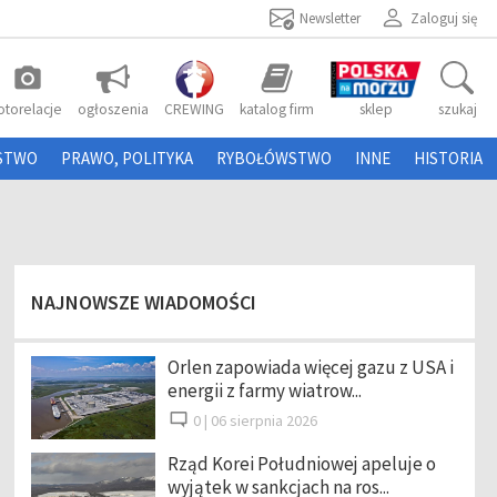
Newsletter
Zaloguj się
photo_camera
otorelacje
ogłoszenia
CREWING
katalog firm
sklep
szukaj
STWO
PRAWO, POLITYKA
RYBOŁÓWSTWO
INNE
HISTORIA
NAJNOWSZE WIADOMOŚCI
Orlen zapowiada więcej gazu z USA i
energii z farmy wiatrow...
0 |
06 sierpnia 2026
Rząd Korei Południowej apeluje o
wyjątek w sankcjach na ros...