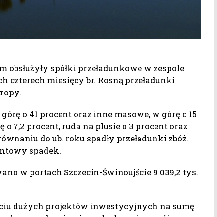
em obsłużyły spółki przeładunkowe w zespole
h czterech miesięcy br. Rosną przeładunki
ropy.
górę o 41 procent oraz inne masowe, w górę o 15
 o 7,2 procent, ruda na plusie o 3 procent oraz
orównaniu do ub. roku spadły przeładunki zbóż.
entowy spadek.
no w portach Szczecin-Świnoujście 9 039,2 tys.
ześciu dużych projektów inwestycyjnych na sumę