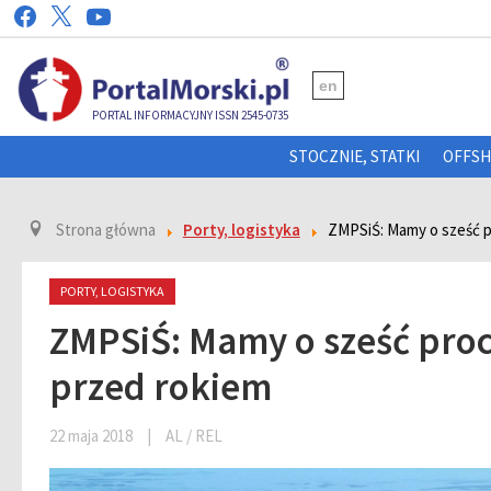
en
PORTAL INFORMACYJNY ISSN 2545-0735
STOCZNIE, STATKI
OFFS
Strona główna
Porty, logistyka
ZMPSiŚ: Mamy o sześć p
PORTY, LOGISTYKA
ZMPSiŚ: Mamy o sześć proc
przed rokiem
22 maja 2018
|
AL / REL