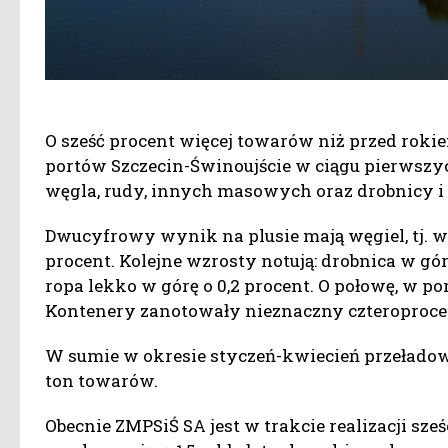
O sześć procent więcej towarów niż przed roki
portów Szczecin-Świnoujście w ciągu pierwszyc
węgla, rudy, innych masowych oraz drobnicy i 
Dwucyfrowy wynik na plusie mają węgiel, tj. w 
procent. Kolejne wzrosty notują: drobnica w górę
ropa lekko w górę o 0,2 procent. O połowę, w p
Kontenery zanotowały nieznaczny czteroproc
W sumie w okresie styczeń-kwiecień przeładowa
ton towarów.
Obecnie ZMPSiŚ SA jest w trakcie realizacji s