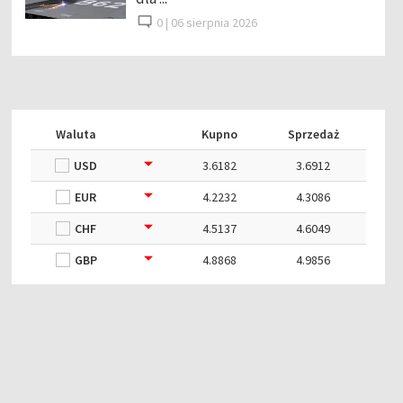
0 |
06 sierpnia 2026
Waluta
Kupno
Sprzedaż
USD
3.6182
3.6912
EUR
4.2232
4.3086
CHF
4.5137
4.6049
GBP
4.8868
4.9856