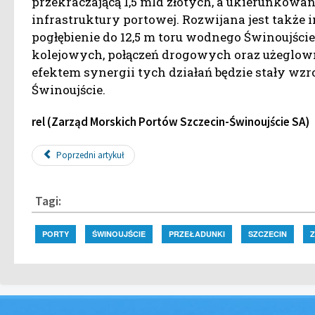
przekraczającą 1,5 mld złotych, a ukierunkowa
infrastruktury portowej. Rozwijana jest także 
pogłębienie do 12,5 m toru wodnego Świnoujści
kolejowych, połączeń drogowych oraz użeglow
efektem synergii tych działań będzie stały wz
Świnoujście.
rel (Zarząd Morskich Portów Szczecin-Świnoujście SA)
Poprzedni artykuł
Tagi:
PORTY
ŚWINOUJŚCIE
PRZEŁADUNKI
SZCZECIN
Z