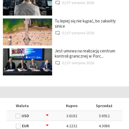
0 |
07 sierpnia 2026
Tu lepiej się nie kąpać, bo zakwitły
sinice
0 |
07 sierpnia 2026
Jest umowa na realizację centrum
kontroli granicznej w Porc...
0 |
07 sierpnia 2026
Waluta
Kupno
Sprzedaż
USD
3.6182
3.6912
EUR
4.2232
4.3086