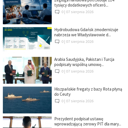
tysięcy dodatkowych oficeró...
0 |
07 sierpnia 2026
Hydrobudowa Gdańsk zmodernizuje
nabrzeża we Władysławowie d...
0 |
07 sierpnia 2026
Arabia Saudyjska, Pakistan i Turcja
podpisały wspólną umowę...
0 |
07 sierpnia 2026
Hiszpańskie fregaty z bazy Rota płyną
do Ceuty
0 |
07 sierpnia 2026
Prezydent podpisał ustawę
wprowadzającą zerowy PIT dla mary...