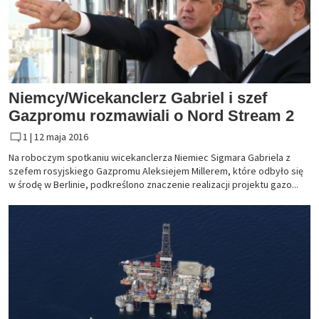
Niemcy/Wicekanclerz Gabriel i szef
Gazpromu rozmawiali o Nord Stream 2
1 |
12 maja 2016
Na roboczym spotkaniu wicekanclerza Niemiec Sigmara Gabriela z
szefem rosyjskiego Gazpromu Aleksiejem Millerem, które odbyło się
w środę w Berlinie, podkreślono znaczenie realizacji projektu gazo...