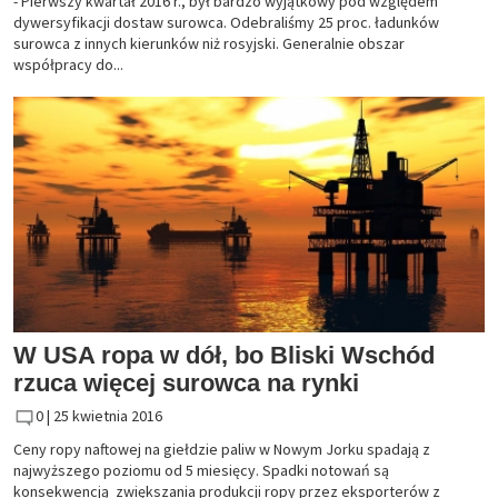
- Pierwszy kwartał 2016 r., był bardzo wyjątkowy pod względem
dywersyfikacji dostaw surowca. Odebraliśmy 25 proc. ładunków
surowca z innych kierunków niż rosyjski. Generalnie obszar
współpracy do...
W USA ropa w dół, bo Bliski Wschód
rzuca więcej surowca na rynki
0 |
25 kwietnia 2016
Ceny ropy naftowej na giełdzie paliw w Nowym Jorku spadają z
najwyższego poziomu od 5 miesięcy. Spadki notowań są
konsekwencją zwiększania produkcji ropy przez eksporterów z