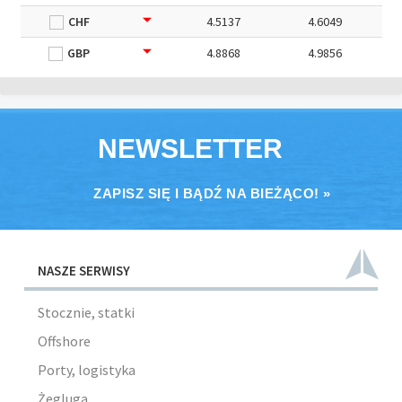
CHF
4.5137
4.6049
GBP
4.8868
4.9856
NEWSLETTER
ZAPISZ SIĘ I BĄDŹ NA BIEŻĄCO! »
NASZE SERWISY
Stocznie, statki
Offshore
Porty, logistyka
Żegluga