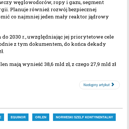
ywczy węglowodorów, ropy i gazu, segment
ii. Planuje również rozwój bezpiecznej
homić co najmniej jeden mały reaktor jądrowy
do 2030 r., uwzględniając jej priorytetowe cele
 Zgodnie z tym dokumentem, do końca dekady
ł.
 mają wynieść 38,6 mld zł, z czego 27,9 mld zł
Następny artykuł
E
EQUINOR
ORLEN
NORWESKI SZELF KONTYNENTALNY