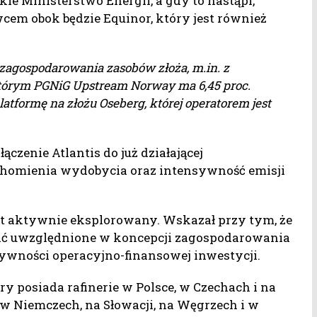
ie Ministerstwo Energii, a gdy to nastąpi,
cem obok będzie Equinor, który jest również
 zagospodarowania zasobów złoża, m.in. z
którym PGNiG Upstream Norway ma 6,45 proc.
latformę na złożu Oseberg, której operatorem jest
ączenie Atlantis do już działającej
chomienia wydobycia oraz intensywność emisji
jest aktywnie eksplorowany. Wskazał przy tym, że
ać uwzględnione w koncepcji zagospodarowania
ktywności operacyjno-finansowej inwestycji.
y posiada rafinerie w Polsce, w Czechach i na
ż w Niemczech, na Słowacji, na Węgrzech i w