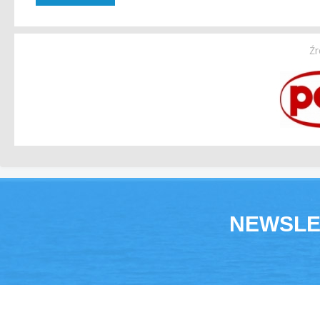
Źr
NEWSLE