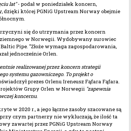
ciu lat"
- podał w poniedziałek koncern,
y, dzięki której PGNiG Upstream Norway obejmie
Północnym.
przyczyni się do utrzymania przez koncern
zu ziemnego w Norwegii. Wydobywany surowiec
i Baltic Pipe. "Złoże wymaga zagospodarowania,
azał jednocześnie Orlen.
ntnie realizowanej przez koncern strategii
ego systemu gazowniczego. To projekt o
oświadczył prezes Orlenu Ireneusz Fąfara Fąfara.
a projektów Grupy Orlen w Norwegii
"zapewnia
bywczej koncernu
.
kryte w 2020 r., a jego łączne zasoby szacowane są
rzy czym partnerzy nie wykluczają, że ilość ta
mowy zawartej przez PGNiG Upstream Norway