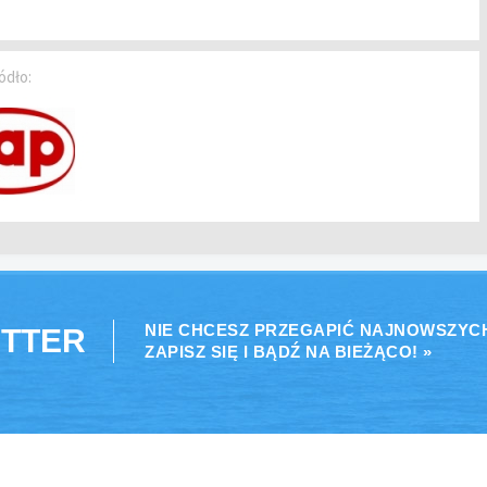
ódło:
NIE CHCESZ PRZEGAPIĆ NAJNOWSZYC
TTER
ZAPISZ SIĘ I BĄDŹ NA BIEŻĄCO! »