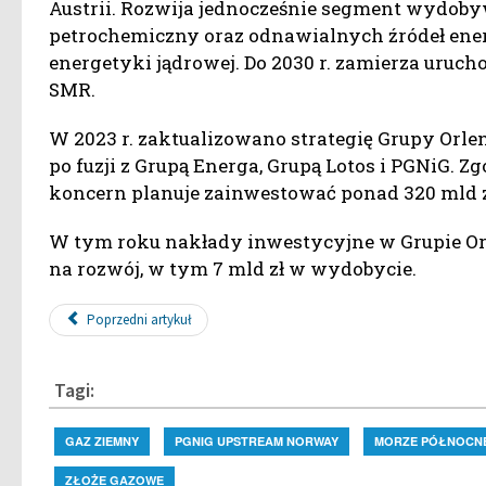
Austrii. Rozwija jednocześnie segment wydob
petrochemiczny oraz odnawialnych źródeł energ
energetyki jądrowej. Do 2030 r. zamierza uruc
SMR.
W 2023 r. zaktualizowano strategię Grupy Orlen 
po fuzji z Grupą Energa, Grupą Lotos i PGNiG.
koncern planuje zainwestować ponad 320 mld z
W tym roku nakłady inwestycyjne w Grupie Orlen
na rozwój, w tym 7 mld zł w wydobycie.
Poprzedni artykuł
Tagi:
GAZ ZIEMNY
PGNIG UPSTREAM NORWAY
MORZE PÓŁNOCN
ZŁOŻE GAZOWE