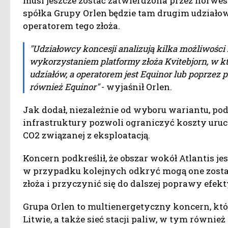
musi jeszcze zostać zatwierdzona przez norwesk
spółka Grupy Orlen będzie tam drugim udziałow
operatorem tego złoża.
"Udziałowcy koncesji analizują kilka możliwości
wykorzystaniem platformy złoża Kvitebjorn, w 
udziałów, a operatorem jest Equinor lub poprzez p
również Equinor"
- wyjaśnił Orlen.
Jak dodał, niezależnie od wyboru wariantu, podł
infrastruktury pozwoli ograniczyć koszty uru
CO2 związanej z eksploatacją.
Koncern podkreślił, że obszar wokół Atlantis 
w przypadku kolejnych odkryć mogą one zost
złoża i przyczynić się do dalszej poprawy efe
Grupa Orlen to multienergetyczny koncern, któr
Litwie, a także sieć stacji paliw, w tym równie