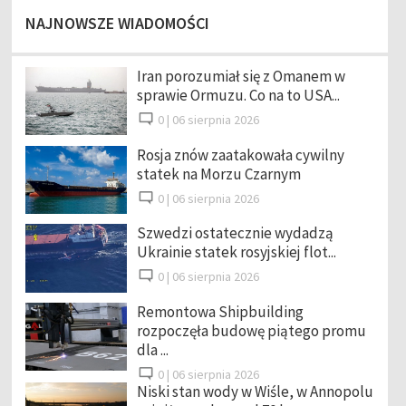
NAJNOWSZE WIADOMOŚCI
Iran porozumiał się z Omanem w
sprawie Ormuzu. Co na to USA...
0 |
06 sierpnia 2026
Rosja znów zaatakowała cywilny
statek na Morzu Czarnym
0 |
06 sierpnia 2026
Szwedzi ostatecznie wydadzą
Ukrainie statek rosyjskiej flot...
0 |
06 sierpnia 2026
Remontowa Shipbuilding
rozpoczęła budowę piątego promu
dla ...
0 |
06 sierpnia 2026
Niski stan wody w Wiśle, w Annopolu