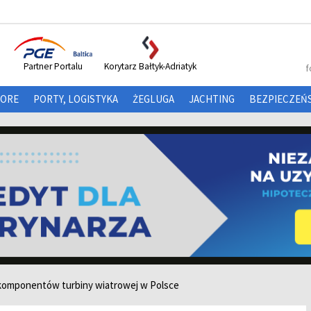
Partner Portalu
Korytarz Bałtyk-Adriatyk
f
HORE
PORTY, LOGISTYKA
ŻEGLUGA
JACHTING
BEZPIECZEŃ
 komponentów turbiny wiatrowej w Polsce