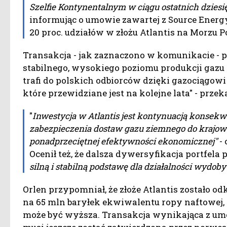
Szelfie Kontynentalnym w ciągu ostatnich dziesię
informując o umowie zawartej z Source Energ
20 proc. udziałów w złożu Atlantis na Morzu 
Transakcja - jak zaznaczono w komunikacie - 
stabilnego, wysokiego poziomu produkcji ga
trafi do polskich odbiorców dzięki gazociągow
które przewidziane jest na kolejne lata" - przek
"
Inwestycja w Atlantis jest kontynuacją konsekwe
zabezpieczenia dostaw gazu ziemnego do krajow
ponadprzeciętnej efektywności ekonomicznej"
- 
Ocenił też, że dalsza dywersyfikacja portfel
silną i stabilną podstawę dla działalności wydo
Orlen przypomniał, że złoże Atlantis zostało od
na 65 mln baryłek ekwiwalentu ropy naftowej, p
może być wyższa. Transakcja wynikająca z u