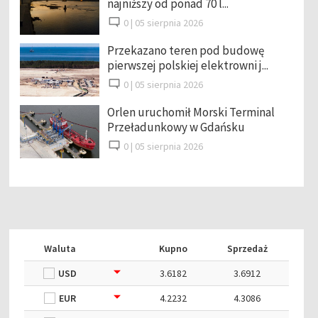
najniższy od ponad 70 l...
0 |
05 sierpnia 2026
Przekazano teren pod budowę
pierwszej polskiej elektrowni j...
0 |
05 sierpnia 2026
Orlen uruchomił Morski Terminal
Przeładunkowy w Gdańsku
0 |
05 sierpnia 2026
Waluta
Kupno
Sprzedaż
USD
3.6182
3.6912
EUR
4.2232
4.3086