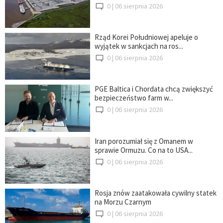
0 |
06 sierpnia 2026
Rząd Korei Południowej apeluje o
wyjątek w sankcjach na ros...
0 |
06 sierpnia 2026
PGE Baltica i Chordata chcą zwiększyć
bezpieczeństwo farm w...
0 |
06 sierpnia 2026
Iran porozumiał się z Omanem w
sprawie Ormuzu. Co na to USA...
0 |
06 sierpnia 2026
Rosja znów zaatakowała cywilny statek
na Morzu Czarnym
0 |
06 sierpnia 2026