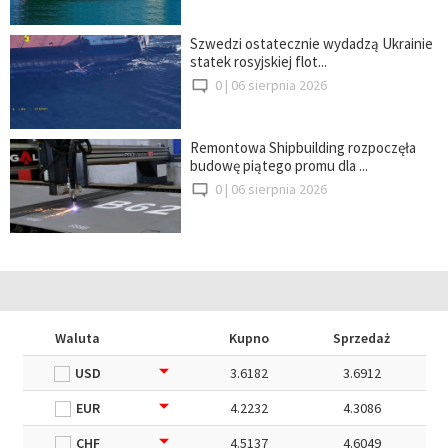
Szwedzi ostatecznie wydadzą Ukrainie
statek rosyjskiej flot...
0 |
06 sierpnia 2026
Remontowa Shipbuilding rozpoczęła
budowę piątego promu dla ...
0 |
06 sierpnia 2026
Waluta
Kupno
Sprzedaż
USD
3.6182
3.6912
EUR
4.2232
4.3086
CHF
4.5137
4.6049