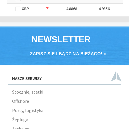
GBP
4.8868
4.9856
NEWSLETTER
ZAPISZ SIĘ I BĄDŹ NA BIEŻĄCO! »
NASZE SERWISY
Stocznie, statki
Offshore
Porty, logistyka
Żegluga
Jachting