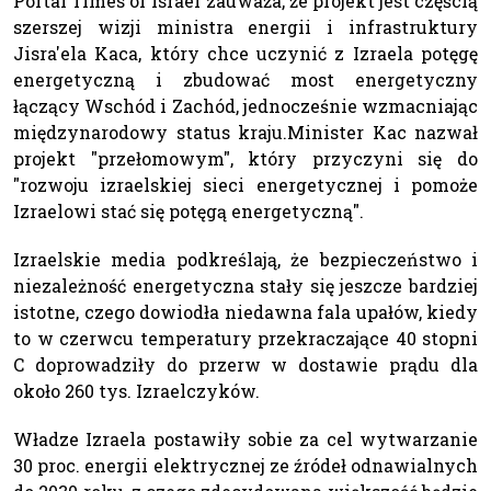
Portal Times of Israel zauważa, że projekt jest częścią
szerszej wizji ministra energii i infrastruktury
Jisra'ela Kaca, który chce uczynić z Izraela potęgę
energetyczną i zbudować most energetyczny
łączący Wschód i Zachód, jednocześnie wzmacniając
międzynarodowy status kraju.Minister Kac nazwał
projekt "przełomowym", który przyczyni się do
"rozwoju izraelskiej sieci energetycznej i pomoże
Izraelowi stać się potęgą energetyczną".
Izraelskie media podkreślają, że bezpieczeństwo i
niezależność energetyczna stały się jeszcze bardziej
istotne, czego dowiodła niedawna fala upałów, kiedy
to w czerwcu temperatury przekraczające 40 stopni
C doprowadziły do przerw w dostawie prądu dla
około 260 tys. Izraelczyków.
Władze Izraela postawiły sobie za cel wytwarzanie
30 proc. energii elektrycznej ze źródeł odnawialnych