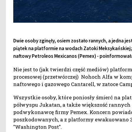
Dwie osoby zginęły, osiem zostało rannych, a jedna jes
piątek na platformie na wodach Zatoki Meksykańskie
naftowy Petroleos Mexicanos (Pemex) - poinformowała
Nie jest to (jak twierdzi część mediów) platfo
procesowej (przetwórczej) Nohoch Alfa w ko
naftowego i gazowego Cantarell, w zatoce Cam
Wszystkie osoby, które poniosły śmierć na pla
półwyspu Jukatan, a także większość rannych 
podwykonawcę firmy Pemex. Koncern powiadomi
poszkodowanych, a z platformy ewakuowano 32
"Washington Post".