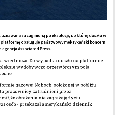
t uznawana za zaginioną po eksplozji, do której doszło w
j; platformę obsługuje państwowy meksykański koncern
 agencja Associated Press.
rma wiertnicza. Do wypadku doszło na platformie
mpleksie wydobywczo-przetwórczym pola
peche.
tformie gazowej Nohoch, położonej w pobliżu
to pracownicy zatrudnieni przez
ł, że obrażenia nie zagrażają życiu
1 osób - przekazał amerykański dziennik