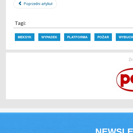
Poprzedni artykuł
Tagi:
MEKSYK
WYPADEK
PLATFORMA
POŻAR
WYBUC
Źr
NEWSLE