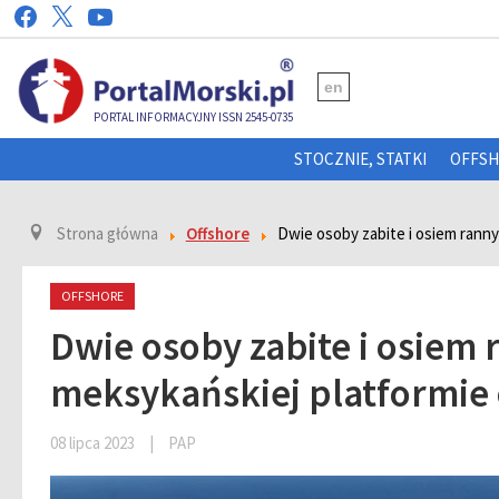
en
PORTAL INFORMACYJNY ISSN 2545-0735
STOCZNIE, STATKI
OFFS
Strona główna
Offshore
Dwie osoby zabite i osiem rann
OFFSHORE
Dwie osoby zabite i osiem
meksykańskiej platformie 
08 lipca 2023
|
PAP