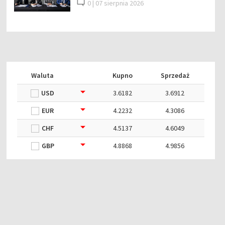
0 |
07 sierpnia 2026
Waluta
Kupno
Sprzedaż
USD
3.6182
3.6912
EUR
4.2232
4.3086
CHF
4.5137
4.6049
GBP
4.8868
4.9856