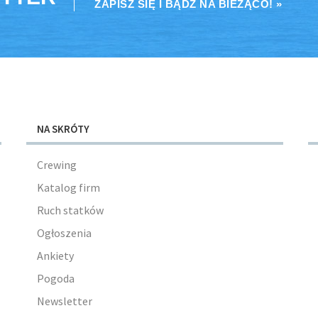
ZAPISZ SIĘ I BĄDŹ NA BIEŻĄCO! »
NA SKRÓTY
Crewing
Katalog firm
Ruch statków
Ogłoszenia
Ankiety
Pogoda
Newsletter