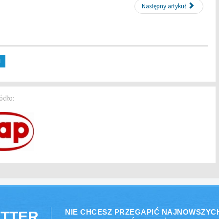
Następny artykuł
H
ódło:
NIE CHCESZ PRZEGAPIĆ NAJNOWSZYC
TTER