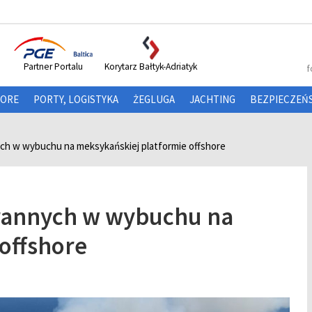
Partner Portalu
Korytarz Bałtyk-Adriatyk
f
HORE
PORTY, LOGISTYKA
ŻEGLUGA
JACHTING
BEZPIECZEŃ
ych w wybuchu na meksykańskiej platformie offshore
 rannych w wybuchu na
offshore