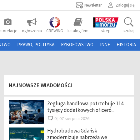
Newsletter
Zaloguj się
photo_camera
otorelacje
ogłoszenia
CREWING
katalog firm
sklep
szukaj
STWO
PRAWO, POLITYKA
RYBOŁÓWSTWO
INNE
HISTORIA
NAJNOWSZE WIADOMOŚCI
Żegluga handlowa potrzebuje 114
tysięcy dodatkowych oficeró...
0 |
07 sierpnia 2026
Hydrobudowa Gdańsk
zmodernizuje nabrzeża we