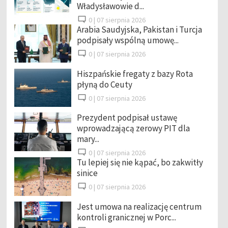
Władysławowie d...
0 |
07 sierpnia 2026
Arabia Saudyjska, Pakistan i Turcja
podpisały wspólną umowę...
0 |
07 sierpnia 2026
Hiszpańskie fregaty z bazy Rota
płyną do Ceuty
0 |
07 sierpnia 2026
Prezydent podpisał ustawę
wprowadzającą zerowy PIT dla
mary...
0 |
07 sierpnia 2026
Tu lepiej się nie kąpać, bo zakwitły
sinice
0 |
07 sierpnia 2026
Jest umowa na realizację centrum
kontroli granicznej w Porc...